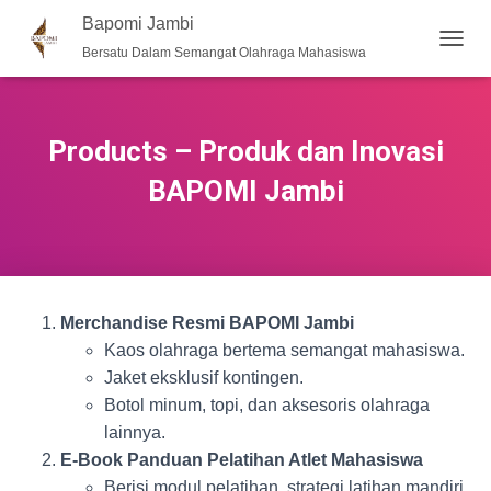
Bapomi Jambi
Bersatu Dalam Semangat Olahraga Mahasiswa
T
O
G
G
L
Products – Produk dan Inovasi
E
N
BAPOMI Jambi
A
V
I
G
A
S
Merchandise Resmi BAPOMI Jambi
I
Kaos olahraga bertema semangat mahasiswa.
Jaket eksklusif kontingen.
Botol minum, topi, dan aksesoris olahraga
lainnya.
E-Book Panduan Pelatihan Atlet Mahasiswa
Berisi modul pelatihan, strategi latihan mandiri,