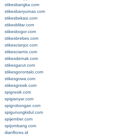
stikesbangka.com
stikesbanyumas.com
stikesbekasi.com
stikesblitar.com
stikesbogor.com
stikesbrebes.com
stikescianjur.com
stikesciamis.com
stikesdemak.com
stikesgarut.com
stikesgorontalo.com
stikesgowa.com
stikesgresik.com
spigresik.com
spigianyar.com
spigrobongan.com
spigunungkidul.com
spijember.com
spijombang.com
dianflores.id