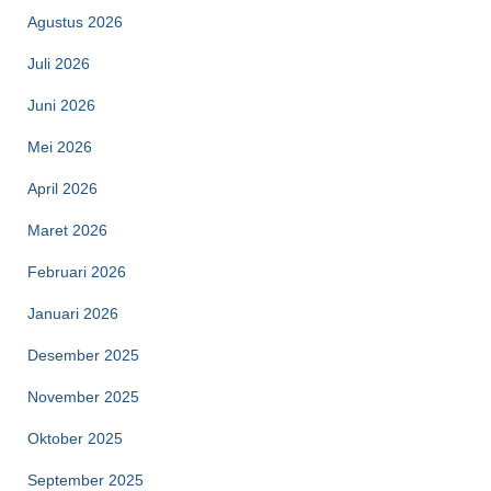
Agustus 2026
Juli 2026
Juni 2026
Mei 2026
April 2026
Maret 2026
Februari 2026
Januari 2026
Desember 2025
November 2025
Oktober 2025
September 2025