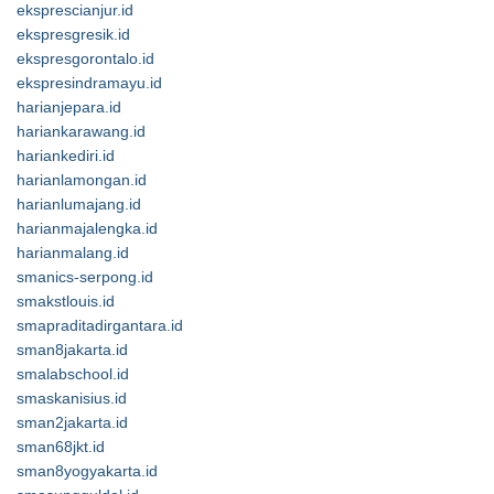
eksprescianjur.id
ekspresgresik.id
ekspresgorontalo.id
ekspresindramayu.id
harianjepara.id
hariankarawang.id
hariankediri.id
harianlamongan.id
harianlumajang.id
harianmajalengka.id
harianmalang.id
smanics-serpong.id
smakstlouis.id
smapraditadirgantara.id
sman8jakarta.id
smalabschool.id
smaskanisius.id
sman2jakarta.id
sman68jkt.id
sman8yogyakarta.id