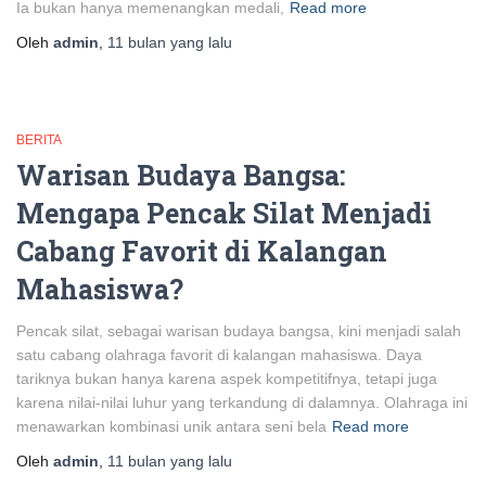
Ia bukan hanya memenangkan medali,
Read more
Oleh
admin
,
11 bulan
yang lalu
BERITA
Warisan Budaya Bangsa:
Mengapa Pencak Silat Menjadi
Cabang Favorit di Kalangan
Mahasiswa?
Pencak silat, sebagai warisan budaya bangsa, kini menjadi salah
satu cabang olahraga favorit di kalangan mahasiswa. Daya
tariknya bukan hanya karena aspek kompetitifnya, tetapi juga
karena nilai-nilai luhur yang terkandung di dalamnya. Olahraga ini
menawarkan kombinasi unik antara seni bela
Read more
Oleh
admin
,
11 bulan
yang lalu