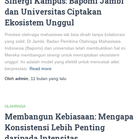
Sinergi Kampus: Bapomi Jambi
dan Universitas Ciptakan
Ekosistem Unggul
Prestasi olahraga mahasiswa tak bisa diraih tanpa kolaborasi
yang solid. Di Jambi, Badan Pembina Olahraga Mahasiswa
Indonesia (Bapomi) dan universitas telah membuktikan hal ini.
Mereka membangun sinergi untuk menciptakan ekosistem
unggul. Ini adalah model yang efektif untuk mencetak atlet
berprestasi.
Read more
Oleh
admin
,
11 bulan
yang lalu
OLAHRAGA
Membangun Kebiasaan: Mengapa
Konsistensi Lebih Penting
daripada Intensitas