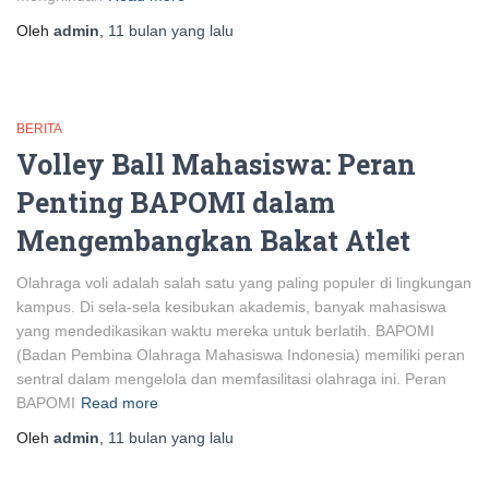
Oleh
admin
,
11 bulan
yang lalu
BERITA
Volley Ball Mahasiswa: Peran
Penting BAPOMI dalam
Mengembangkan Bakat Atlet
Olahraga voli adalah salah satu yang paling populer di lingkungan
kampus. Di sela-sela kesibukan akademis, banyak mahasiswa
yang mendedikasikan waktu mereka untuk berlatih. BAPOMI
(Badan Pembina Olahraga Mahasiswa Indonesia) memiliki peran
sentral dalam mengelola dan memfasilitasi olahraga ini. Peran
BAPOMI
Read more
Oleh
admin
,
11 bulan
yang lalu