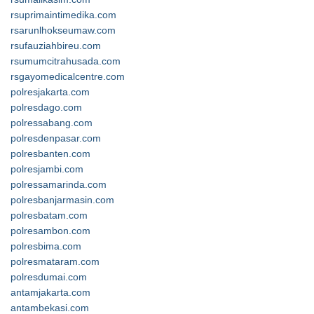
rsuprimaintimedika.com
rsarunlhokseumaw.com
rsufauziahbireu.com
rsumumcitrahusada.com
rsgayomedicalcentre.com
polresjakarta.com
polresdago.com
polressabang.com
polresdenpasar.com
polresbanten.com
polresjambi.com
polressamarinda.com
polresbanjarmasin.com
polresbatam.com
polresambon.com
polresbima.com
polresmataram.com
polresdumai.com
antamjakarta.com
antambekasi.com