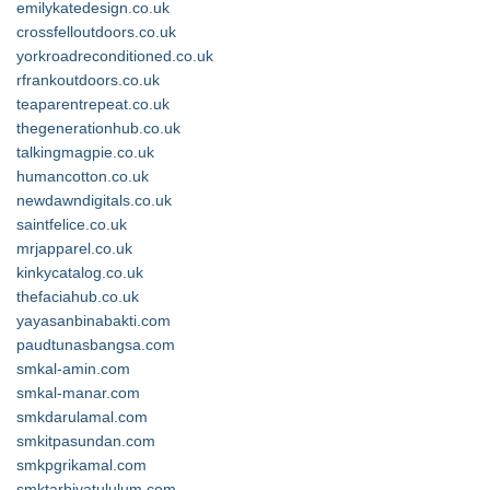
emilykatedesign.co.uk
crossfelloutdoors.co.uk
yorkroadreconditioned.co.uk
rfrankoutdoors.co.uk
teaparentrepeat.co.uk
thegenerationhub.co.uk
talkingmagpie.co.uk
humancotton.co.uk
newdawndigitals.co.uk
saintfelice.co.uk
mrjapparel.co.uk
kinkycatalog.co.uk
thefaciahub.co.uk
yayasanbinabakti.com
paudtunasbangsa.com
smkal-amin.com
smkal-manar.com
smkdarulamal.com
smkitpasundan.com
smkpgrikamal.com
smktarbiyatululum.com