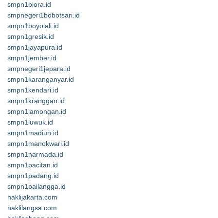
smpn1biora.id
smpnegeri1bobotsari.id
smpn1boyolali.id
smpn1gresik.id
smpn1jayapura.id
smpn1jember.id
smpnegeri1jepara.id
smpn1karanganyar.id
smpn1kendari.id
smpn1kranggan.id
smpn1lamongan.id
smpn1luwuk.id
smpn1madiun.id
smpn1manokwari.id
smpn1narmada.id
smpn1pacitan.id
smpn1padang.id
smpn1pailangga.id
haklijakarta.com
haklilangsa.com