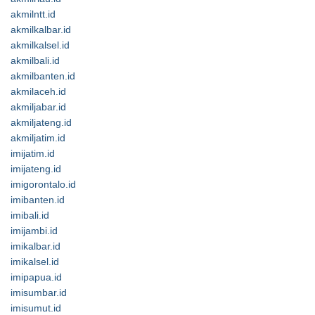
akmilntt.id
akmilkalbar.id
akmilkalsel.id
akmilbali.id
akmilbanten.id
akmilaceh.id
akmiljabar.id
akmiljateng.id
akmiljatim.id
imijatim.id
imijateng.id
imigorontalo.id
imibanten.id
imibali.id
imijambi.id
imikalbar.id
imikalsel.id
imipapua.id
imisumbar.id
imisumut.id