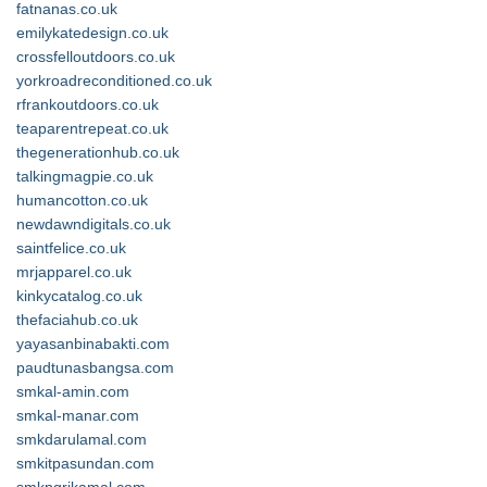
fatnanas.co.uk
emilykatedesign.co.uk
crossfelloutdoors.co.uk
yorkroadreconditioned.co.uk
rfrankoutdoors.co.uk
teaparentrepeat.co.uk
thegenerationhub.co.uk
talkingmagpie.co.uk
humancotton.co.uk
newdawndigitals.co.uk
saintfelice.co.uk
mrjapparel.co.uk
kinkycatalog.co.uk
thefaciahub.co.uk
yayasanbinabakti.com
paudtunasbangsa.com
smkal-amin.com
smkal-manar.com
smkdarulamal.com
smkitpasundan.com