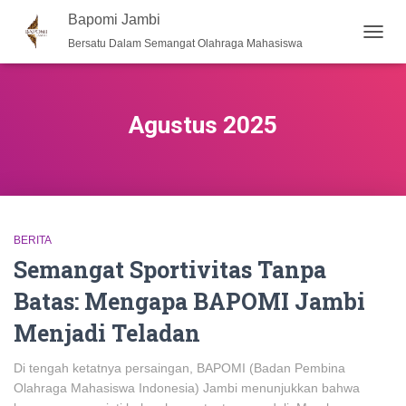
Bapomi Jambi
Bersatu Dalam Semangat Olahraga Mahasiswa
TOGG
NAVIG
Agustus 2025
BERITA
Semangat Sportivitas Tanpa
Batas: Mengapa BAPOMI Jambi
Menjadi Teladan
Di tengah ketatnya persaingan, BAPOMI (Badan Pembina
Olahraga Mahasiswa Indonesia) Jambi menunjukkan bahwa