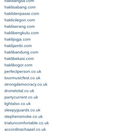
haklilangsa.com
haklisabang.com
haklidenpasar.com
haklicilegon.com
hakliserang.com
haklibengkulu.com
haklijogja.com
haklijambi.com
haklibandung.com
haklibekasi.com
haklibogor.com
perfectperson.co.uk
tourmusicfest.co.uk
strongdemocracy.co.uk
dronetotal.co.uk
partycurrent.co.uk
lightalso.co.uk
sleepyguards.co.uk
stephensmoke.co.uk
trialuncomfortable.co.uk
accordingchapel.co.uk