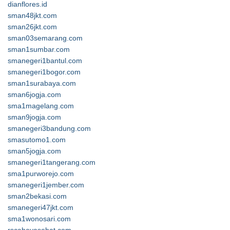
dianflores.id
sman48jkt.com
sman26jkt.com
sman03semarang.com
sman1sumbar.com
smanegeri1bantul.com
smanegeri1bogor.com
sman1surabaya.com
sman6jogja.com
sma1magelang.com
sman9jogja.com
smanegeri3bandung.com
smasutomo1.com
sman5jogja.com
smanegeri1tangerang.com
sma1purworejo.com
smanegeri1jember.com
sman2bekasi.com
smanegeri47jkt.com
sma1wonosari.com