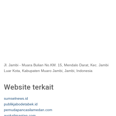
Jl. Jambi - Muara Bulian No.KM. 15, Mendalo Darat, Kec. Jambi
Luar Kota, Kabupaten Muaro Jambi, Jambi, Indonesia
Website terkait
sumselnews.id
publikjabodetabek.id
pemudapancasilamedan.com
ayokalimantan.com