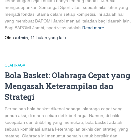
kemenangan sejati bukan hanya tentang medali. Mereka
mengedepankan Semangat Sportivitas, sebuah nilai luhur yang
menjadi fondasi utama dalam setiap kompetisi. Ini adalah hal
yang membuat BAPOMI Jambi menjadi teladan bagi daerah lain.
Bagi BAPOMI Jambi, sportivitas adalah
Read more
Oleh
admin
,
11 bulan
yang lalu
OLAHRAGA
Bola Basket: Olahraga Cepat yang
Mengasah Keterampilan dan
Strategi
Permainan bola basket dikenal sebagai olahraga cepat yang
penuh aksi, di mana setiap detik berharga. Namun, di balik
kecepatan dan dribbling yang memukau, bola basket adalah
sebuah kombinasi antara keterampilan teknis dan strategi yang
matang. Olahraga ini menuntut pemain untuk berpikir dan