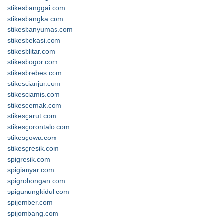
stikesbanggai.com
stikesbangka.com
stikesbanyumas.com
stikesbekasi.com
stikesblitar.com
stikesbogor.com
stikesbrebes.com
stikescianjur.com
stikesciamis.com
stikesdemak.com
stikesgarut.com
stikesgorontalo.com
stikesgowa.com
stikesgresik.com
spigresik.com
spigianyar.com
spigrobongan.com
spigunungkidul.com
spijember.com
spijombang.com