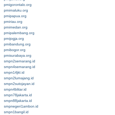
pmigorontalo.org
pmimaluku.org
pmipapua.org
pmiriau.org
pmimedan.org
pmipalembang.org
pmijogja.org
pmibandung.org
pmibogor.org
pmisurabaya.org
smpn2semarang.id
smpn4semarang.id
smpn14jkt.id
smpn2lumajang.id
smpn2sutojayan.id
smpn4blitar.id
smpn78jakarta.id
smpn88jakarta.id
smpnegeri1ambon.id
smpn1bangil.id