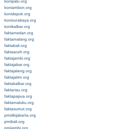
konipalu.org
koniambon.org
konidepok.org
konisurabaya.org
konikalbar.org
faktamedan.org
faktamalang.org
faktabali.org
faktaaceh.org
faktajambi.org
faktajabar.org
faktajateng.org
faktajatim.org
faktakalbar.org
faktariau.org
faktapapua.org
faktamaluku.org
faktasumut.org
pmidkijakarta.org
pmibali.org
pmijambi.org