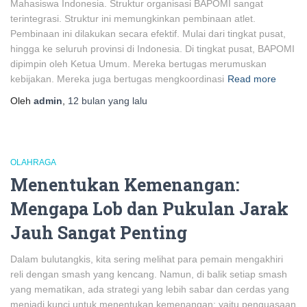
Mahasiswa Indonesia. Struktur organisasi BAPOMI sangat
terintegrasi. Struktur ini memungkinkan pembinaan atlet.
Pembinaan ini dilakukan secara efektif. Mulai dari tingkat pusat,
hingga ke seluruh provinsi di Indonesia. Di tingkat pusat, BAPOMI
dipimpin oleh Ketua Umum. Mereka bertugas merumuskan
kebijakan. Mereka juga bertugas mengkoordinasi
Read more
Oleh
admin
,
12 bulan
yang lalu
OLAHRAGA
Menentukan Kemenangan:
Mengapa Lob dan Pukulan Jarak
Jauh Sangat Penting
Dalam bulutangkis, kita sering melihat para pemain mengakhiri
reli dengan smash yang kencang. Namun, di balik setiap smash
yang mematikan, ada strategi yang lebih sabar dan cerdas yang
menjadi kunci untuk menentukan kemenangan: yaitu penguasaan