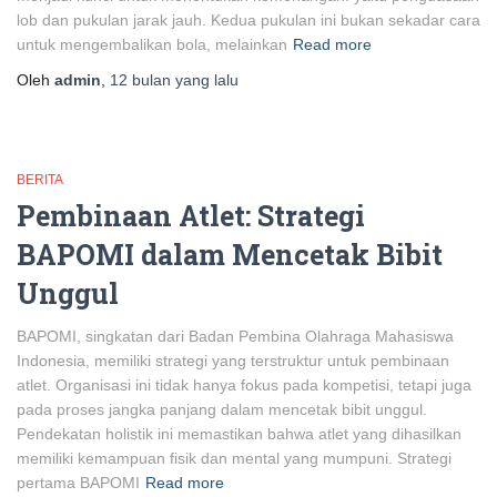
lob dan pukulan jarak jauh. Kedua pukulan ini bukan sekadar cara
untuk mengembalikan bola, melainkan
Read more
Oleh
admin
,
12 bulan
yang lalu
BERITA
Pembinaan Atlet: Strategi
BAPOMI dalam Mencetak Bibit
Unggul
BAPOMI, singkatan dari Badan Pembina Olahraga Mahasiswa
Indonesia, memiliki strategi yang terstruktur untuk pembinaan
atlet. Organisasi ini tidak hanya fokus pada kompetisi, tetapi juga
pada proses jangka panjang dalam mencetak bibit unggul.
Pendekatan holistik ini memastikan bahwa atlet yang dihasilkan
memiliki kemampuan fisik dan mental yang mumpuni. Strategi
pertama BAPOMI
Read more