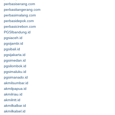
perbasiserang.com
perbasitangerang.com
perbasimalang.com
perbasidepok.com
perbasicirebon.com
PGSIbandung.id
pgsiaceh.id
pgsijambi.id
pgsibali.id
pgsijakarta.id
pgsimedan.id
pgsilombok.id
pgsimaluku.id
pgsimanado.id
akmilsumbar.id
akmilpapua.id
akmilriau.id
akmilntt.id
akmilkalbar.id
akmilkalsel.id