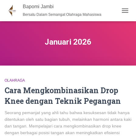
Bapomi Jambi
Bersatu Dalam Semangat Olahraga Mahasiswa
TOGG
NAVIG
Januari 2026
OLAHRAGA
Cara Mengkombinasikan Drop
Knee dengan Teknik Pegangan
Seorang pemanjat yang ahli tahu bahwa kesuksesan tidak hanya
ditentukan oleh satu bagian tubuh, melainkan harmoni antara kaki
dan tangan. Mempelajari cara mengkombinasikan drop knee
dengan berbagai posisi tangan akan meningkatkan efisiensi