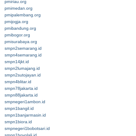
pmiriau.org
pmimedan.org
pmipalembang.org
pmijogja.org
pmibandung.org
pmibogor.org
pmisurabaya.org
smpn2semarang.id
smpn4semarang.id
smpn14jkt.id
smpn2lumajang.id
smpn2sutojayan.id
smpn4blitar.id
smpn78jakarta.id
smpn88jakarta.id
smpnegeri1ambon.id
smpn1bangil.id
smpn1banjarmasin.id
smpn1biora.id
smpnegeri1bobotsari.id
smpn1boyolali.id