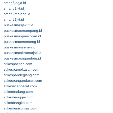
sman3jogja.id
sman81jkt.id
sman2malang.id
sman21jkt.id
puskesmasjakut.id
puskesmasmampang.id
puskesmaspancoran.id
puskesmasmenteng.id
puskesmassenen.id
puskesmaskramatjati.id
puskesmasngambeg.id
stikespacitan.com
stikespamekasan.com
stikespandeglang.com
stikespangandaran.com
stikesacehbarat.com
stikesbadung.com
stikesbanggai.com
stikesbangka.com
stikesbanyumas.com