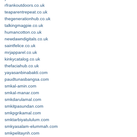
rfrankoutdoors.co.uk
teaparentrepeat.co.uk
thegenerationhub.co.uk
talkingmagpie.co.uk
humancotton.co.uk
newdawndigitals.co.uk
saintfelice.co.uk
mrjapparel.co.uk
kinkycatalog.co.uk
thefaciahub.co.uk
yayasanbinabakti.com
paudtunasbangsa.com
smkal-amin.com
smkal-manar.com
smkdarulamal.com
smkitpasundan.com
smkpgrikamal.com
smktarbiyatululum.com
smkyasalam-elummah.com
smkpelitaynh.com