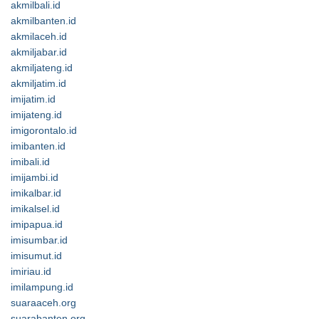
akmilbali.id
akmilbanten.id
akmilaceh.id
akmiljabar.id
akmiljateng.id
akmiljatim.id
imijatim.id
imijateng.id
imigorontalo.id
imibanten.id
imibali.id
imijambi.id
imikalbar.id
imikalsel.id
imipapua.id
imisumbar.id
imisumut.id
imiriau.id
imilampung.id
suaraaceh.org
suarabanten.org