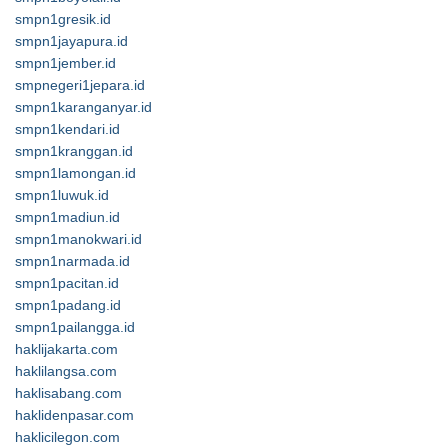
smpn1gresik.id
smpn1jayapura.id
smpn1jember.id
smpnegeri1jepara.id
smpn1karanganyar.id
smpn1kendari.id
smpn1kranggan.id
smpn1lamongan.id
smpn1luwuk.id
smpn1madiun.id
smpn1manokwari.id
smpn1narmada.id
smpn1pacitan.id
smpn1padang.id
smpn1pailangga.id
haklijakarta.com
haklilangsa.com
haklisabang.com
haklidenpasar.com
haklicilegon.com