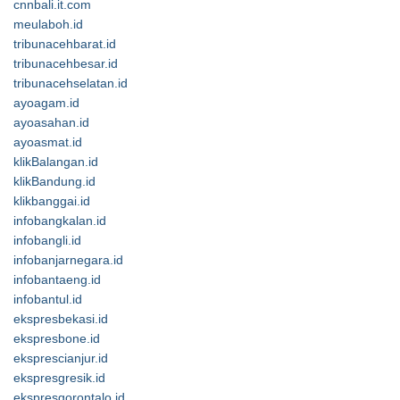
cnnbali.it.com
meulaboh.id
tribunacehbarat.id
tribunacehbesar.id
tribunacehselatan.id
ayoagam.id
ayoasahan.id
ayoasmat.id
klikBalangan.id
klikBandung.id
klikbanggai.id
infobangkalan.id
infobangli.id
infobanjarnegara.id
infobantaeng.id
infobantul.id
ekspresbekasi.id
ekspresbone.id
eksprescianjur.id
ekspresgresik.id
ekspresgorontalo.id