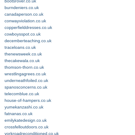
bootsrover.co.uk
burndeniers.co.uk
canadaperson.co.uk
conwayviolation.co.uk
copperfielddresses.co.uk
cowboysspot.co.uk
decemberteaching.co.uk
traceloans.co.uk
thenewsweek.co.uk
thecakewala.co.uk
thomson-thorn.co.uk
wrestlingagrees.co.uk
underneathfoiled.co.uk
spanosconcerns.co.uk
telecomblue.co.uk
house-of-hampers.co.uk
yumekanzashi.co.uk
fatnanas.co.uk
emilykatedesign.co.uk
crossfelloutdoors.co.uk
yorkroadreconditioned.co.uk