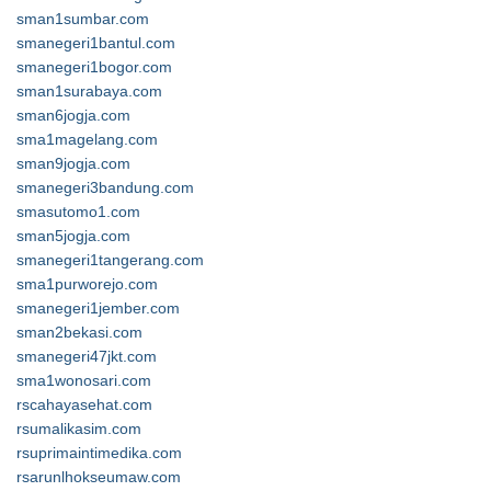
sman1sumbar.com
smanegeri1bantul.com
smanegeri1bogor.com
sman1surabaya.com
sman6jogja.com
sma1magelang.com
sman9jogja.com
smanegeri3bandung.com
smasutomo1.com
sman5jogja.com
smanegeri1tangerang.com
sma1purworejo.com
smanegeri1jember.com
sman2bekasi.com
smanegeri47jkt.com
sma1wonosari.com
rscahayasehat.com
rsumalikasim.com
rsuprimaintimedika.com
rsarunlhokseumaw.com