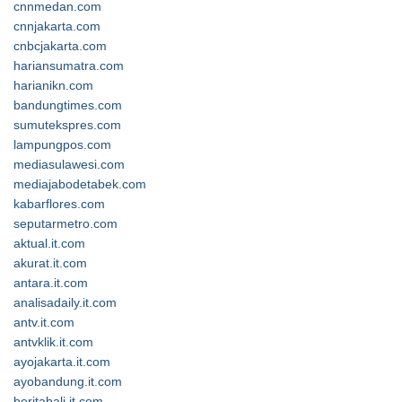
cnnmedan.com
cnnjakarta.com
cnbcjakarta.com
hariansumatra.com
harianikn.com
bandungtimes.com
sumutekspres.com
lampungpos.com
mediasulawesi.com
mediajabodetabek.com
kabarflores.com
seputarmetro.com
aktual.it.com
akurat.it.com
antara.it.com
analisadaily.it.com
antv.it.com
antvklik.it.com
ayojakarta.it.com
ayobandung.it.com
beritabali.it.com