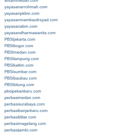
antammedan.com
yayasanarrohmah.com
yayasanpkbm.com
yayasanmambaulirsyad.com
yayasanabm.com
yayasandharmawanita.com
PBSIjakarta.com
PBSIbogor.com
PBSImedan.com
PBSIlampung.com
PBSIkaltim.com
PBSIsumbar.com
PBSIbaubau.com
PBSIbitung.com
pbsipekanbaru.com
perbasimedan.com
perbasisurabaya.com
perbasibanjarbaru.com
perbasiblitar.com
perbasimagelang.com
perbasijambi.com