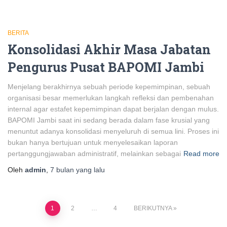
BERITA
Konsolidasi Akhir Masa Jabatan
Pengurus Pusat BAPOMI Jambi
Menjelang berakhirnya sebuah periode kepemimpinan, sebuah
organisasi besar memerlukan langkah refleksi dan pembenahan
internal agar estafet kepemimpinan dapat berjalan dengan mulus.
BAPOMI Jambi saat ini sedang berada dalam fase krusial yang
menuntut adanya konsolidasi menyeluruh di semua lini. Proses ini
bukan hanya bertujuan untuk menyelesaikan laporan
pertanggungjawaban administratif, melainkan sebagai
Read more
Oleh
admin
,
7 bulan
yang lalu
Paginasi
1
2
…
4
BERIKUTNYA