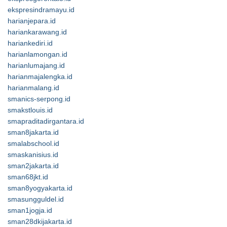
ekspresindramayu.id
harianjepara.id
hariankarawang.id
hariankediri.id
harianlamongan.id
harianlumajang.id
harianmajalengka.id
harianmalang.id
smanics-serpong.id
smakstlouis.id
smapraditadirgantara.id
sman8jakarta.id
smalabschool.id
smaskanisius.id
sman2jakarta.id
sman68jkt.id
sman8yogyakarta.id
smasungguldel.id
sman1jogja.id
sman28dkijakarta.id