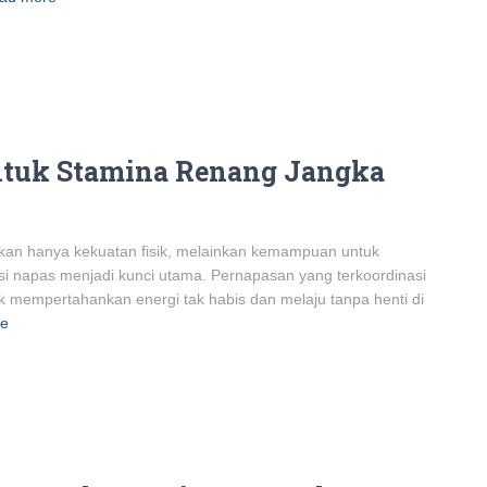
untuk Stamina Renang Jangka
Bukan hanya kekuatan fisik, melainkan kemampuan untuk
sasi napas menjadi kunci utama. Pernapasan yang terkoordinasi
 mempertahankan energi tak habis dan melaju tanpa henti di
re