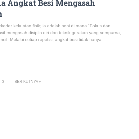
ana Angkat Besi Mengasah
n
ekadar kekuatan fisik; ia adalah seni di mana “Fokus dan
nsif mengasah disiplin diri dan teknik gerakan yang sempurna,
if. Melalui setiap repetisi, angkat besi tidak hanya
3
BERIKUTNYA