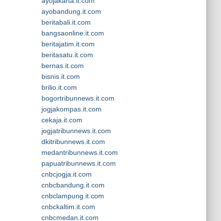
ayojakarta.it.com
ayobandung.it.com
beritabali.it.com
bangsaonline.it.com
beritajatim.it.com
beritasatu.it.com
bernas.it.com
bisnis.it.com
brilio.it.com
bogortribunnews.it.com
jogjakompas.it.com
cekaja.it.com
jogjatribunnews.it.com
dkitribunnews.it.com
medantribunnews.it.com
papuatribunnews.it.com
cnbcjogja.it.com
cnbcbandung.it.com
cnbclampung.it.com
cnbckaltim.it.com
cnbcmedan.it.com