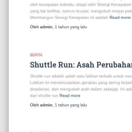
oleh kecepatan individu, tetapi oleh Sinergi Kecepata
yang tak terlihat, namun krusial, mengubah empat pela
Membangun Sinergi Kecepatan ini adalah
Read more
Oleh
admin
,
1 tahun
yang lalu
BERITA
Shuttle Run: Asah Perubaha
Shuttle run adalah salah satu latihan terbaik untuk
Latihan ini mensimulasikan gerakan yang sering terjad
deselerasi, dan mengubah arah dalam sekejap. Ini ada
dari shuttle run
Read more
Oleh
admin
,
1 tahun
yang lalu