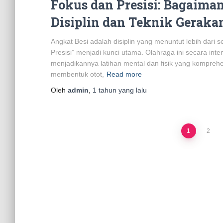
Fokus dan Presisi: Bagaim
Disiplin dan Teknik Geraka
Angkat Besi adalah disiplin yang menuntut lebih dari s
Presisi” menjadi kunci utama. Olahraga ini secara inte
menjadikannya latihan mental dan fisik yang komprehens
membentuk otot,
Read more
Oleh
admin
,
1 tahun
yang lalu
Paginasi
1
2
pos