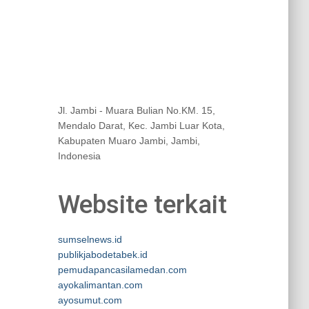
Jl. Jambi - Muara Bulian No.KM. 15,
Mendalo Darat, Kec. Jambi Luar Kota,
Kabupaten Muaro Jambi, Jambi,
Indonesia
Website terkait
sumselnews.id
publikjabodetabek.id
pemudapancasilamedan.com
ayokalimantan.com
ayosumut.com