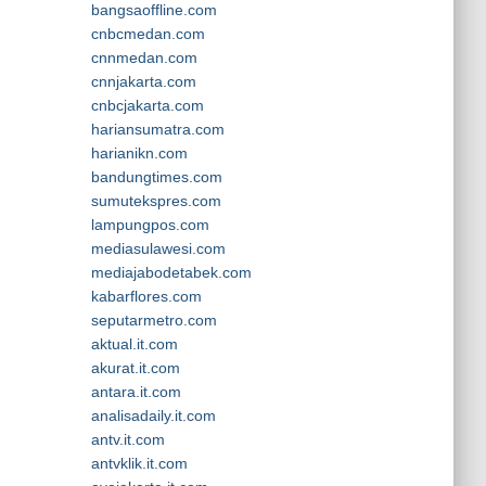
bangsaoffline.com
cnbcmedan.com
cnnmedan.com
cnnjakarta.com
cnbcjakarta.com
hariansumatra.com
harianikn.com
bandungtimes.com
sumutekspres.com
lampungpos.com
mediasulawesi.com
mediajabodetabek.com
kabarflores.com
seputarmetro.com
aktual.it.com
akurat.it.com
antara.it.com
analisadaily.it.com
antv.it.com
antvklik.it.com