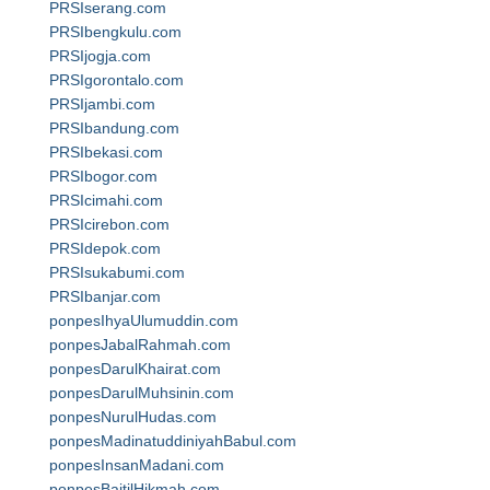
PRSIserang.com
PRSIbengkulu.com
PRSIjogja.com
PRSIgorontalo.com
PRSIjambi.com
PRSIbandung.com
PRSIbekasi.com
PRSIbogor.com
PRSIcimahi.com
PRSIcirebon.com
PRSIdepok.com
PRSIsukabumi.com
PRSIbanjar.com
ponpesIhyaUlumuddin.com
ponpesJabalRahmah.com
ponpesDarulKhairat.com
ponpesDarulMuhsinin.com
ponpesNurulHudas.com
ponpesMadinatuddiniyahBabul.com
ponpesInsanMadani.com
ponpesBaitilHikmah.com