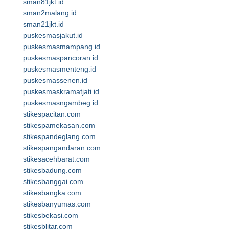
sman81jkt.id
sman2malang.id
sman21jkt.id
puskesmasjakut.id
puskesmasmampang.id
puskesmaspancoran.id
puskesmasmenteng.id
puskesmassenen.id
puskesmaskramatjati.id
puskesmasngambeg.id
stikespacitan.com
stikespamekasan.com
stikespandeglang.com
stikespangandaran.com
stikesacehbarat.com
stikesbadung.com
stikesbanggai.com
stikesbangka.com
stikesbanyumas.com
stikesbekasi.com
stikesblitar.com