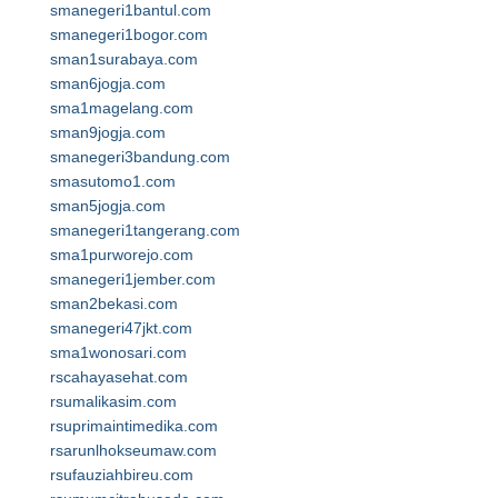
smanegeri1bantul.com
smanegeri1bogor.com
sman1surabaya.com
sman6jogja.com
sma1magelang.com
sman9jogja.com
smanegeri3bandung.com
smasutomo1.com
sman5jogja.com
smanegeri1tangerang.com
sma1purworejo.com
smanegeri1jember.com
sman2bekasi.com
smanegeri47jkt.com
sma1wonosari.com
rscahayasehat.com
rsumalikasim.com
rsuprimaintimedika.com
rsarunlhokseumaw.com
rsufauziahbireu.com