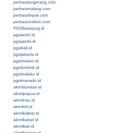
perbasitangerang.com
perbasimalang.com
perbasidepok.com
perbasicirebon.com
PGSIbandung.id
pgsiaceh.id
pgsijambi.id
pgsibali.id
pgsijakarta.id
pgsimedan.id
pgsilombok.id
pgsimaluku.id
pgsimanado.id
akmilsumbar.id
akmilpapua.id
akmilriau.id
akmilntt.id
akmilkalbar.id
akmilkalsel.id
akmilbali.id
akmilbanten.id