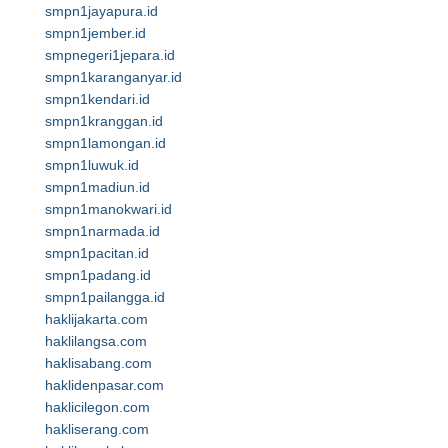
smpn1jayapura.id
smpn1jember.id
smpnegeri1jepara.id
smpn1karanganyar.id
smpn1kendari.id
smpn1kranggan.id
smpn1lamongan.id
smpn1luwuk.id
smpn1madiun.id
smpn1manokwari.id
smpn1narmada.id
smpn1pacitan.id
smpn1padang.id
smpn1pailangga.id
haklijakarta.com
haklilangsa.com
haklisabang.com
haklidenpasar.com
haklicilegon.com
hakliserang.com