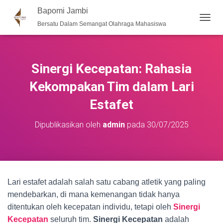
Bapomi Jambi
Bersatu Dalam Semangat Olahraga Mahasiswa
T
O
G
G
L
Sinergi Kecepatan: Rahasia
E
N
Kekompakan Tim dalam Lari
A
Estafet
V
I
G
Dipublikasikan oleh
admin
pada
30/07/2025
A
S
I
Lari estafet adalah salah satu cabang atletik yang paling
mendebarkan, di mana kemenangan tidak hanya
ditentukan oleh kecepatan individu, tetapi oleh
Sinergi
Kecepatan
seluruh tim.
Sinergi Kecepatan
adalah