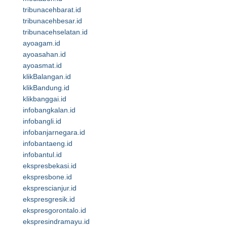
tribunacehbarat.id
tribunacehbesar.id
tribunacehselatan.id
ayoagam.id
ayoasahan.id
ayoasmat.id
klikBalangan.id
klikBandung.id
klikbanggai.id
infobangkalan.id
infobangli.id
infobanjarnegara.id
infobantaeng.id
infobantul.id
ekspresbekasi.id
ekspresbone.id
eksprescianjur.id
ekspresgresik.id
ekspresgorontalo.id
ekspresindramayu.id