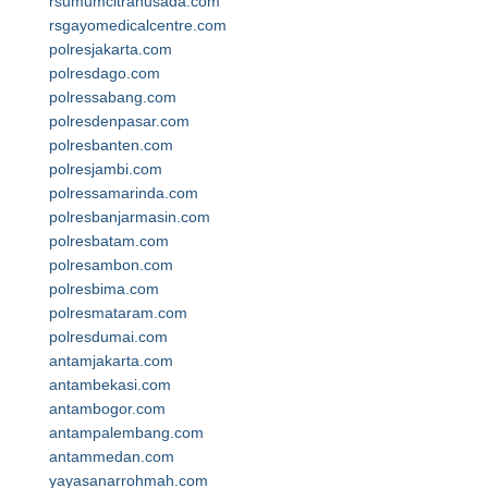
rsumumcitrahusada.com
rsgayomedicalcentre.com
polresjakarta.com
polresdago.com
polressabang.com
polresdenpasar.com
polresbanten.com
polresjambi.com
polressamarinda.com
polresbanjarmasin.com
polresbatam.com
polresambon.com
polresbima.com
polresmataram.com
polresdumai.com
antamjakarta.com
antambekasi.com
antambogor.com
antampalembang.com
antammedan.com
yayasanarrohmah.com