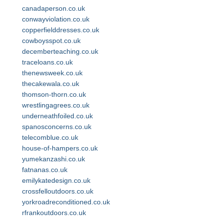
canadaperson.co.uk
conwayviolation.co.uk
copperfielddresses.co.uk
cowboysspot.co.uk
decemberteaching.co.uk
traceloans.co.uk
thenewsweek.co.uk
thecakewala.co.uk
thomson-thorn.co.uk
wrestlingagrees.co.uk
underneathfoiled.co.uk
spanosconcerns.co.uk
telecomblue.co.uk
house-of-hampers.co.uk
yumekanzashi.co.uk
fatnanas.co.uk
emilykatedesign.co.uk
crossfelloutdoors.co.uk
yorkroadreconditioned.co.uk
rfrankoutdoors.co.uk