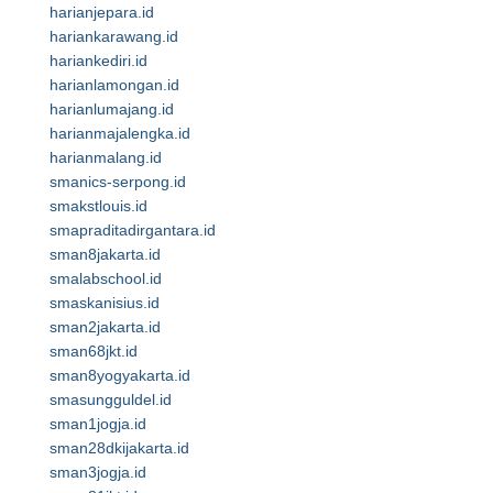
harianjepara.id
hariankarawang.id
hariankediri.id
harianlamongan.id
harianlumajang.id
harianmajalengka.id
harianmalang.id
smanics-serpong.id
smakstlouis.id
smapraditadirgantara.id
sman8jakarta.id
smalabschool.id
smaskanisius.id
sman2jakarta.id
sman68jkt.id
sman8yogyakarta.id
smasungguldel.id
sman1jogja.id
sman28dkijakarta.id
sman3jogja.id