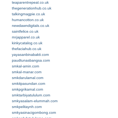
teaparentrepeat.co.uk
thegenerationhub.co.uk
talkingmagpie.co.uk
humancotton.co.uk
newdawndigitals.co.uk
saintfelice.co.uk
mrjapparel.co.uk
kinkycatalog.co.uk
thefaciahub.co.uk
yayasanbinabakti.com
paudtunasbangsa.com
smkal-amin.com
smkal-manar.com
smkdarulamal.com
smkitpasundan.com
smkpgrikamal.com
smktarbiyatululum.com
smkyasalam-elummah.com
smkpelitaynh.com
smkyasinacigombong.com