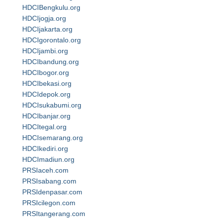
HDCIBengkulu.org
HDCIjogja.org
HDCIjakarta.org
HDCIgorontalo.org
HDCIjambi.org
HDCIbandung.org
HDCIbogor.org
HDCIbekasi.org
HDCIdepok.org
HDCIsukabumi.org
HDCIbanjar.org
HDCItegal.org
HDCIsemarang.org
HDCIkediri.org
HDCImadiun.org
PRSIaceh.com
PRSIsabang.com
PRSIdenpasar.com
PRSIcilegon.com
PRSItangerang.com