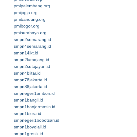
pmipalembang.org
pmijogja.org
pmibandung.org
pmibogor.org
pmisurabaya.org
smpn2semarang.id
smpn4semarang.id
smpn14jkt.id
smpn2lumajang.id
smpn2sutojayan.id
smpn4blitar.id
smpn78jakarta.id
smpn88jakarta.id
smpnegeri1ambon.id
smpn1bangil.id
smpn1banjarmasin.id
smpn1biora.id
smpnegeri1bobotsari.id
smpn1boyolali.id
smpn1gresik.id