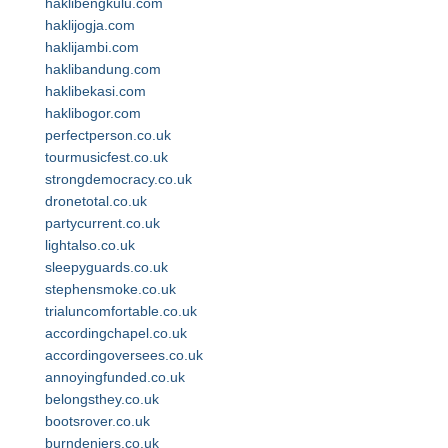
haklibengkulu.com
haklijogja.com
haklijambi.com
haklibandung.com
haklibekasi.com
haklibogor.com
perfectperson.co.uk
tourmusicfest.co.uk
strongdemocracy.co.uk
dronetotal.co.uk
partycurrent.co.uk
lightalso.co.uk
sleepyguards.co.uk
stephensmoke.co.uk
trialuncomfortable.co.uk
accordingchapel.co.uk
accordingoversees.co.uk
annoyingfunded.co.uk
belongsthey.co.uk
bootsrover.co.uk
burndeniers.co.uk