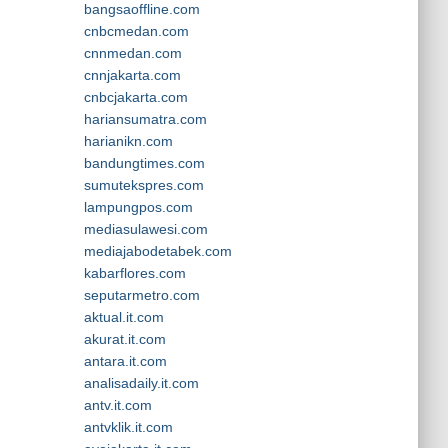
bangsaoffline.com
cnbcmedan.com
cnnmedan.com
cnnjakarta.com
cnbcjakarta.com
hariansumatra.com
harianikn.com
bandungtimes.com
sumutekspres.com
lampungpos.com
mediasulawesi.com
mediajabodetabek.com
kabarflores.com
seputarmetro.com
aktual.it.com
akurat.it.com
antara.it.com
analisadaily.it.com
antv.it.com
antvklik.it.com