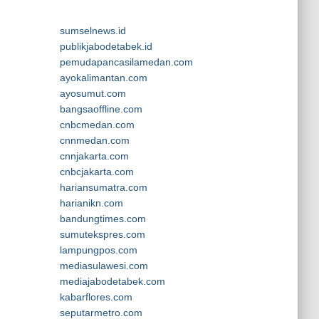
sumselnews.id
publikjabodetabek.id
pemudapancasilamedan.com
ayokalimantan.com
ayosumut.com
bangsaoffline.com
cnbcmedan.com
cnnmedan.com
cnnjakarta.com
cnbcjakarta.com
hariansumatra.com
harianikn.com
bandungtimes.com
sumutekspres.com
lampungpos.com
mediasulawesi.com
mediajabodetabek.com
kabarflores.com
seputarmetro.com