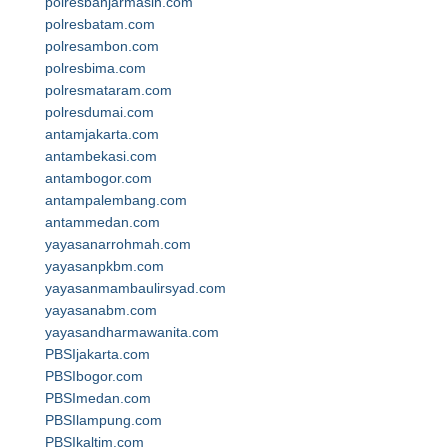
polresbanjarmasin.com
polresbatam.com
polresambon.com
polresbima.com
polresmataram.com
polresdumai.com
antamjakarta.com
antambekasi.com
antambogor.com
antampalembang.com
antammedan.com
yayasanarrohmah.com
yayasanpkbm.com
yayasanmambaulirsyad.com
yayasanabm.com
yayasandharmawanita.com
PBSIjakarta.com
PBSIbogor.com
PBSImedan.com
PBSIlampung.com
PBSIkaltim.com