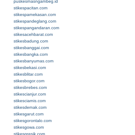
puskesmasngambeg.id
stikespacitan.com
stikespamekasan.com
stikespandeglang.com
stikespangandaran.com
stikesacehbarat.com
stikesbadung.com
stikesbanggai.com
stikesbangka.com
stikesbanyumas.com
stikesbekasi.com
stikesblitar.com
stikesbogor.com
stikesbrebes.com
stikescianjur.com
stikesciamis.com
stikesdemak.com
stikesgarut.com
stikesgorontalo.com
stikesgowa.com
stikesgresik.com