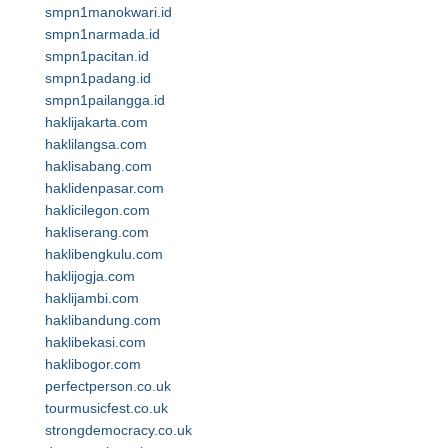
smpn1manokwari.id
smpn1narmada.id
smpn1pacitan.id
smpn1padang.id
smpn1pailangga.id
haklijakarta.com
haklilangsa.com
haklisabang.com
haklidenpasar.com
haklicilegon.com
hakliserang.com
haklibengkulu.com
haklijogja.com
haklijambi.com
haklibandung.com
haklibekasi.com
haklibogor.com
perfectperson.co.uk
tourmusicfest.co.uk
strongdemocracy.co.uk