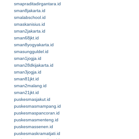
smapraditadirgantara.id
sman8jakarta.id
smalabschool.id
smaskanisius.id
sman2jakarta.id
sman68jkt.id
sman8yogyakarta.id
smasungguldel.id
sman1jogja.id
sman28dkijakarta.id
sman3jogja.id
sman81jkt.id
sman2malang.id
sman21jkt.id
puskesmasjakut.id
puskesmasmampang.id
puskesmaspancoran.id
puskesmasmenteng.id
puskesmassenen.id
puskesmaskramatjati.id