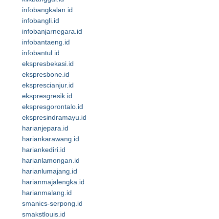
infobangkalan.id
infobangli.id
infobanjarnegara.id
infobantaeng.id
infobantul.id
ekspresbekasi.id
ekspresbone.id
eksprescianjur.id
ekspresgresik.id
ekspresgorontalo.id
ekspresindramayu.id
harianjepara.id
hariankarawang.id
hariankediri.id
harianlamongan.id
harianlumajang.id
harianmajalengka.id
harianmalang.id
smanics-serpong.id
smakstlouis.id