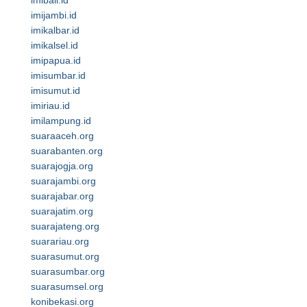
imibali.id
imijambi.id
imikalbar.id
imikalsel.id
imipapua.id
imisumbar.id
imisumut.id
imiriau.id
imilampung.id
suaraaceh.org
suarabanten.org
suarajogja.org
suarajambi.org
suarajabar.org
suarajatim.org
suarajateng.org
suarariau.org
suarasumut.org
suarasumbar.org
suarasumsel.org
konibekasi.org