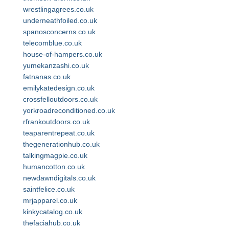
wrestlingagrees.co.uk
underneathfoiled.co.uk
spanosconcerns.co.uk
telecomblue.co.uk
house-of-hampers.co.uk
yumekanzashi.co.uk
fatnanas.co.uk
emilykatedesign.co.uk
crossfelloutdoors.co.uk
yorkroadreconditioned.co.uk
rfrankoutdoors.co.uk
teaparentrepeat.co.uk
thegenerationhub.co.uk
talkingmagpie.co.uk
humancotton.co.uk
newdawndigitals.co.uk
saintfelice.co.uk
mrjapparel.co.uk
kinkycatalog.co.uk
thefaciahub.co.uk