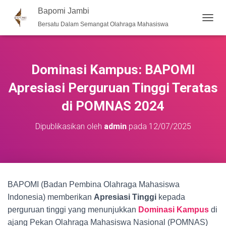
Bapomi Jambi
Bersatu Dalam Semangat Olahraga Mahasiswa
T
O
G
G
L
Dominasi Kampus: BAPOMI
E
N
Apresiasi Perguruan Tinggi Teratas
A
di POMNAS 2024
V
I
G
Dipublikasikan oleh
admin
pada
12/07/2025
A
S
I
BAPOMI (Badan Pembina Olahraga Mahasiswa
Indonesia) memberikan
Apresiasi Tinggi
kepada
perguruan tinggi yang menunjukkan
Dominasi Kampus
di
ajang Pekan Olahraga Mahasiswa Nasional (POMNAS)