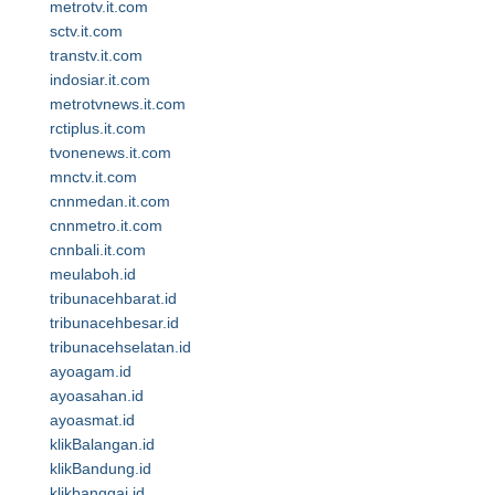
metrotv.it.com
sctv.it.com
transtv.it.com
indosiar.it.com
metrotvnews.it.com
rctiplus.it.com
tvonenews.it.com
mnctv.it.com
cnnmedan.it.com
cnnmetro.it.com
cnnbali.it.com
meulaboh.id
tribunacehbarat.id
tribunacehbesar.id
tribunacehselatan.id
ayoagam.id
ayoasahan.id
ayoasmat.id
klikBalangan.id
klikBandung.id
klikbanggai.id