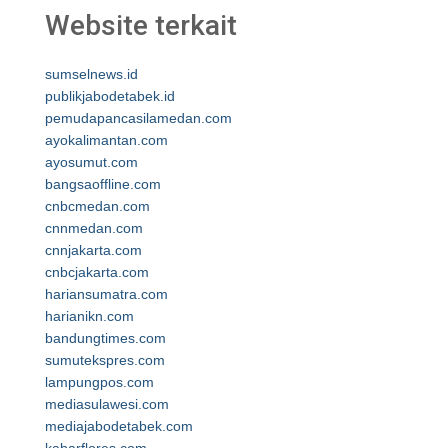
Website terkait
sumselnews.id
publikjabodetabek.id
pemudapancasilamedan.com
ayokalimantan.com
ayosumut.com
bangsaoffline.com
cnbcmedan.com
cnnmedan.com
cnnjakarta.com
cnbcjakarta.com
hariansumatra.com
harianikn.com
bandungtimes.com
sumutekspres.com
lampungpos.com
mediasulawesi.com
mediajabodetabek.com