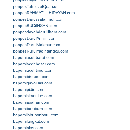
ponpesDayahSyaikhuna.com
ponpesTahfidzulQua.com
ponpesRAHMATULHIDAYAH.com
ponpesDarussalamnuh.com
ponpesBUDiIHSAN.com
ponpesdayahdarulilham.com
ponpesDarulAmilin.com
ponpesDarulMakmur.com
ponpesNurulYaqintengku.com
bapomiacehbarat.com
bapomiacehbesar.com
bapomiacehtimur.com
bapomibireuen.com
bapomigayolues.com
bapomipidie.com
bapomisimeulue.com
bapomiasahan.com
bapomibatubara.com
bapomilabuhanbatu.com
bapomilangkat.com
bapominias.com