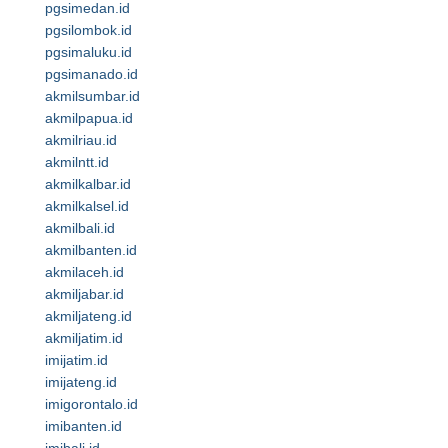
pgsimedan.id
pgsilombok.id
pgsimaluku.id
pgsimanado.id
akmilsumbar.id
akmilpapua.id
akmilriau.id
akmilntt.id
akmilkalbar.id
akmilkalsel.id
akmilbali.id
akmilbanten.id
akmilaceh.id
akmiljabar.id
akmiljateng.id
akmiljatim.id
imijatim.id
imijateng.id
imigorontalo.id
imibanten.id