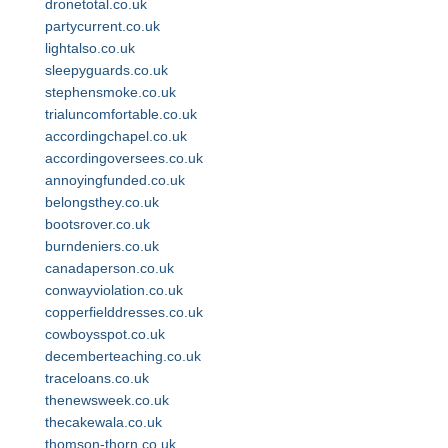
dronetotal.co.uk
partycurrent.co.uk
lightalso.co.uk
sleepyguards.co.uk
stephensmoke.co.uk
trialuncomfortable.co.uk
accordingchapel.co.uk
accordingoversees.co.uk
annoyingfunded.co.uk
belongsthey.co.uk
bootsrover.co.uk
burndeniers.co.uk
canadaperson.co.uk
conwayviolation.co.uk
copperfielddresses.co.uk
cowboysspot.co.uk
decemberteaching.co.uk
traceloans.co.uk
thenewsweek.co.uk
thecakewala.co.uk
thomson-thorn.co.uk