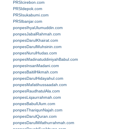
PRSIcirebon.com
PRSIdepok.com
PRSIsukabumi.com
PRSIbanjar.com
ponpesIhyaUlumuddin.com
ponpesJabalRahmah.com
ponpesDarulKhairat.com
ponpesDarulMuhsinin.com
ponpesNurulHudas.com
ponpesMadinatuddiniyahBabul.com
ponpesInsanMadani.com
ponpesBaitilHikmah.com
ponpesDarulHidayahul.com
ponpesMafatihussaadah.com
ponpesRaudhatulAla.com
ponpesLiqaurrahmah.com
ponpesBabulUlum.com
ponpesThariqunNajah.com
ponpesDarulQuran.com
ponpesDarulMifathurrahmah.com