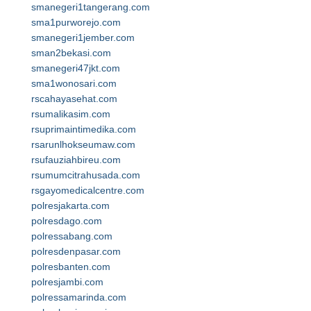
smanegeri1tangerang.com
sma1purworejo.com
smanegeri1jember.com
sman2bekasi.com
smanegeri47jkt.com
sma1wonosari.com
rscahayasehat.com
rsumalikasim.com
rsuprimaintimedika.com
rsarunlhokseumaw.com
rsufauziahbireu.com
rsumumcitrahusada.com
rsgayomedicalcentre.com
polresjakarta.com
polresdago.com
polressabang.com
polresdenpasar.com
polresbanten.com
polresjambi.com
polressamarinda.com