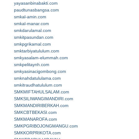
yayasanbinabakti.com
paudtunasbangsa.com
smkal-amin.com
smkal-manar.com
smkdarulamal.com
smkitpasundan.com
smkpgrikamal.com
smktarbiyatululum.com
smkyasalam-elummah.com
smkpelitaynh.com
smkyasinacigombong.com
smknahdatululama.com
smkitraudhatululum.com
SMKMIFTAHULSALAM.com
SMKSILIWANGIMANDIRI.com
SMKMANDIRIBERKAH.com
SMKCBTBEKASI.com
SMKMANAROFA.com
SMKPGRIBOJONGMANGU.com
SMKKORPRIKOTA.com