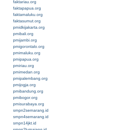
faktariau.org
faktapapua.org
faktamaluku.org
faktasumut.org
pmidkijakarta.org
pmibali.org
pmijambi.org
pmigorontalo.org
pmimaluku.org
pmipapua.org
pmiriau.org
pmimedan.org
pmipalembang.org
pmijogja.org
pmibandung.org
pmibogor.org
pmisurabaya.org
smpn2semarang.id
smpn4semarang.id
smpn14jkt.id
smpn2lumajang.id