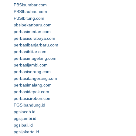
PBSIsumbar.com
PBSIbaubau.com
PBSIbitung.com
pbsipekanbaru.com
perbasimedan.com
perbasisurabaya.com
perbasibanjarbaru.com
perbasiblitar.com
perbasimagelang.com
perbasijambi.com
perbasiserang.com
perbasitangerang.com
perbasimalang.com
perbasidepok.com
perbasicirebon.com
PGSIbandung.id
pgsiaceh.id
pgsijambi.id
pgsibali.id
pgsijakarta.id