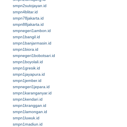
smpn2sutojayan.id
smpn4blitar.id
smpn78jakarta.id
smpn88jakarta.id
smpnegeri1ambon.id
smpn1bangil.id
smpn1banjarmasin.id
smpn1biora.id
smpnegeri1bobotsari.id
smpn1boyolali.id
smpn1gresik.id
smpn1jayapura.id
smpn1jember.id
smpnegeri1jepara.id
smpn1karanganyar.id
smpn1kendari.id
smpn1kranggan.id
smpn1lamongan.id
smpn1luwuk.id
smpn1madiun.id