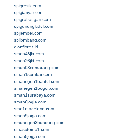
spigresik.com
spigianyar.com
spigrobongan.com
spigunungkidul.com
spijember.com
spijombang.com
dianflores.id
sman48jkt.com
sman26jkt.com
sman03semarang.com
sman1sumbar.com
smanegeri1bantul.com
smanegeri1bogor.com
sman1surabaya.com
sman6jogja.com
sma1magelang.com
sman9jogja.com
smanegeri3bandung.com
smasutomo1.com
sman5jogja.com