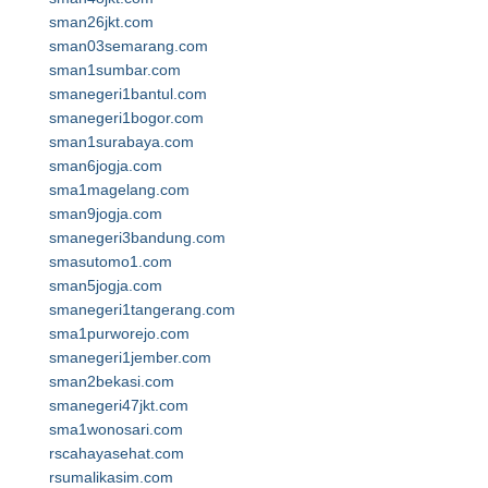
sman26jkt.com
sman03semarang.com
sman1sumbar.com
smanegeri1bantul.com
smanegeri1bogor.com
sman1surabaya.com
sman6jogja.com
sma1magelang.com
sman9jogja.com
smanegeri3bandung.com
smasutomo1.com
sman5jogja.com
smanegeri1tangerang.com
sma1purworejo.com
smanegeri1jember.com
sman2bekasi.com
smanegeri47jkt.com
sma1wonosari.com
rscahayasehat.com
rsumalikasim.com