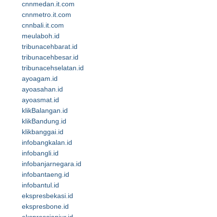
cnnmedan.it.com
cnnmetro.it.com
cnnbali.it.com
meulaboh.id
tribunacehbarat.id
tribunacehbesar.id
tribunacehselatan.id
ayoagam.id
ayoasahan.id
ayoasmat.id
klikBalangan.id
klikBandung.id
klikbanggai.id
infobangkalan.id
infobangli.id
infobanjarnegara.id
infobantaeng.id
infobantul.id
ekspresbekasi.id
ekspresbone.id