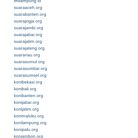
imilampung.id
suaraaceh.org
suarabanten.org
suarajogja.org
suarajambi.org
suarajabar.org
suarajatim.org
suarajateng.org
suarariau.org
suarasumut.org
suarasumbar.org
suarasumsel.org
konibekasi.org
konibali.org
konibanten.org
konijabar.org
konijatim.org
konimaluku.org
konilampung.org
konipalu.org
koniambon.org