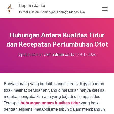
Bapomi Jambi
Bersatu Dalam Semangat Olahraga Mahasiswa
T
O
G
G
L
Hubungan Antara Kualitas Tidur
E
N
dan Kecepatan Pertumbuhan Otot
A
V
Dipublikasikan oleh
admin
pada
17/01/2026
I
G
A
S
I
Banyak orang yang berlatih sangat keras di gym namun
tidak melihat perubahan yang diharapkan hanya karena
mereka mengabaikan apa yang terjadi di tempat tidur.
Terdapat
hubungan antara kualitas tidur
yang baik
dengan efisiensi metabolisme tubuh dalam membangun