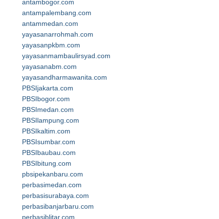
antambogor.com
antampalembang.com
antammedan.com
yayasanarrohmah.com
yayasanpkbm.com
yayasanmambaulirsyad.com
yayasanabm.com
yayasandharmawanita.com
PBSIjakarta.com
PBSIbogor.com
PBSImedan.com
PBSIlampung.com
PBSIkaltim.com
PBSIsumbar.com
PBSIbaubau.com
PBSIbitung.com
pbsipekanbaru.com
perbasimedan.com
perbasisurabaya.com
perbasibanjarbaru.com
perbasiblitar.com