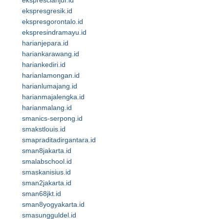
eksprescianjur.id
ekspresgresik.id
ekspresgorontalo.id
ekspresindramayu.id
harianjepara.id
hariankarawang.id
hariankediri.id
harianlamongan.id
harianlumajang.id
harianmajalengka.id
harianmalang.id
smanics-serpong.id
smakstlouis.id
smapraditadirgantara.id
sman8jakarta.id
smalabschool.id
smaskanisius.id
sman2jakarta.id
sman68jkt.id
sman8yogyakarta.id
smasungguldel.id