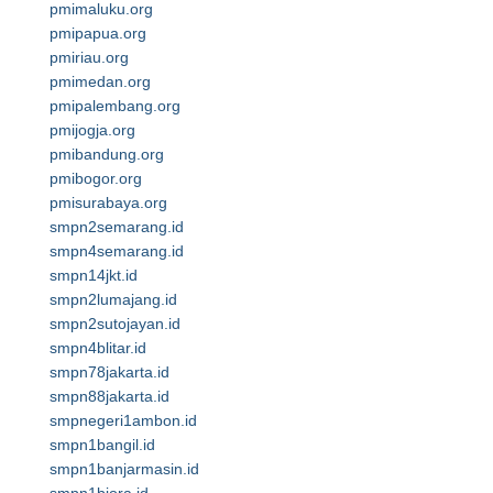
pmimaluku.org
pmipapua.org
pmiriau.org
pmimedan.org
pmipalembang.org
pmijogja.org
pmibandung.org
pmibogor.org
pmisurabaya.org
smpn2semarang.id
smpn4semarang.id
smpn14jkt.id
smpn2lumajang.id
smpn2sutojayan.id
smpn4blitar.id
smpn78jakarta.id
smpn88jakarta.id
smpnegeri1ambon.id
smpn1bangil.id
smpn1banjarmasin.id