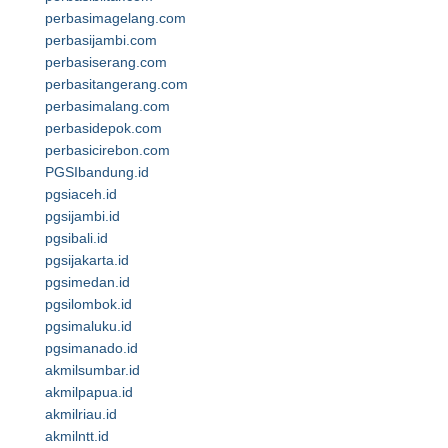
perbasimagelang.com
perbasijambi.com
perbasiserang.com
perbasitangerang.com
perbasimalang.com
perbasidepok.com
perbasicirebon.com
PGSIbandung.id
pgsiaceh.id
pgsijambi.id
pgsibali.id
pgsijakarta.id
pgsimedan.id
pgsilombok.id
pgsimaluku.id
pgsimanado.id
akmilsumbar.id
akmilpapua.id
akmilriau.id
akmilntt.id