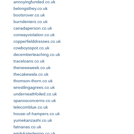
annoyingfunded.co.uk
belongsthey.co.uk
bootsrover.co.uk
burndeniers.co.uk
canadaperson.co.uk
conwayviolation.co.uk
copperfielddresses.co.uk
cowboysspot.co.uk
decemberteaching.co.uk
traceloans.co.uk
thenewsweek.co.uk
thecakewala.co.uk
thomson-thorn.co.uk
wrestlingagrees.co.uk
underneathfoiled.co.uk
spanosconcerns.co.uk
telecomblue.co.uk
house-of-hampers.co.uk
yumekanzashi.co.uk
fatnanas.co.uk
emilykatedesign.co.uk