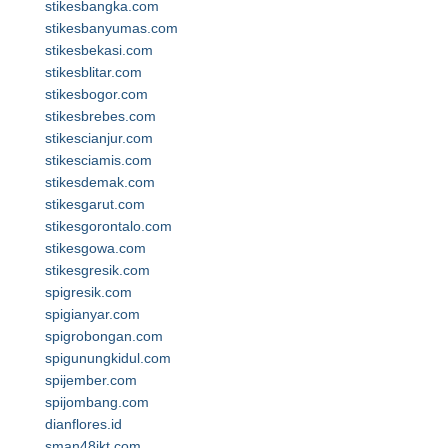
stikesbangka.com
stikesbanyumas.com
stikesbekasi.com
stikesblitar.com
stikesbogor.com
stikesbrebes.com
stikescianjur.com
stikesciamis.com
stikesdemak.com
stikesgarut.com
stikesgorontalo.com
stikesgowa.com
stikesgresik.com
spigresik.com
spigianyar.com
spigrobongan.com
spigunungkidul.com
spijember.com
spijombang.com
dianflores.id
sman48jkt.com