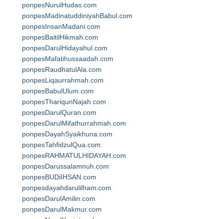
ponpesNurulHudas.com
ponpesMadinatuddiniyahBabul.com
ponpesInsanMadani.com
ponpesBaitilHikmah.com
ponpesDarulHidayahul.com
ponpesMafatihussaadah.com
ponpesRaudhatulAla.com
ponpesLiqaurrahmah.com
ponpesBabulUlum.com
ponpesThariqunNajah.com
ponpesDarulQuran.com
ponpesDarulMifathurrahmah.com
ponpesDayahSyaikhuna.com
ponpesTahfidzulQua.com
ponpesRAHMATULHIDAYAH.com
ponpesDarussalamnuh.com
ponpesBUDiIHSAN.com
ponpesdayahdarulilham.com
ponpesDarulAmilin.com
ponpesDarulMakmur.com