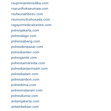
rsuprimaintimedika.com
rsarunlhokseumaw.com
rsufauziahbireu.com
rsumumcitrahusada.com
rsgayomedicalcentre.com
polresjakarta.com
polresdago.com
polressabang.com
polresdenpasar.com
polresbanten.com
polresjambi.com
polressamarinda.com
polresbanjarmasin.com
polresbatam.com
polresambon.com
polresbima.com
polresmataram.com
polresdumai.com
antamjakarta.com
antambekasi.com