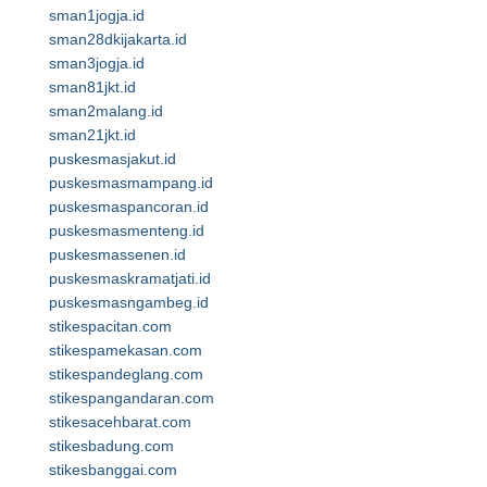
sman1jogja.id
sman28dkijakarta.id
sman3jogja.id
sman81jkt.id
sman2malang.id
sman21jkt.id
puskesmasjakut.id
puskesmasmampang.id
puskesmaspancoran.id
puskesmasmenteng.id
puskesmassenen.id
puskesmaskramatjati.id
puskesmasngambeg.id
stikespacitan.com
stikespamekasan.com
stikespandeglang.com
stikespangandaran.com
stikesacehbarat.com
stikesbadung.com
stikesbanggai.com