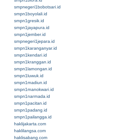
smpn1biora.id
smpnegeri1bobotsari.id
smpn1boyolali.id
smpn1gresik.id
smpn1jayapura.id
smpn1jember.id
smpnegeri1jepara.id
smpn1karanganyar.id
smpn1kendari.id
smpn1kranggan.id
smpn1lamongan.id
smpn1luwuk.id
smpn1madiun.id
smpn1manokwari.id
smpn1narmada.id
smpn1pacitan.id
smpn1padang.id
smpn1pailangga.id
haklijakarta.com
haklilangsa.com
haklisabang.com