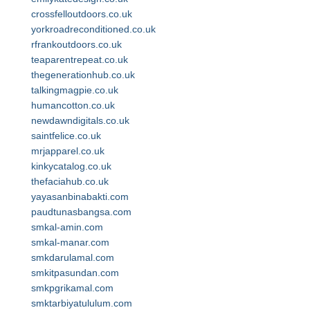
crossfelloutdoors.co.uk
yorkroadreconditioned.co.uk
rfrankoutdoors.co.uk
teaparentrepeat.co.uk
thegenerationhub.co.uk
talkingmagpie.co.uk
humancotton.co.uk
newdawndigitals.co.uk
saintfelice.co.uk
mrjapparel.co.uk
kinkycatalog.co.uk
thefaciahub.co.uk
yayasanbinabakti.com
paudtunasbangsa.com
smkal-amin.com
smkal-manar.com
smkdarulamal.com
smkitpasundan.com
smkpgrikamal.com
smktarbiyatululum.com