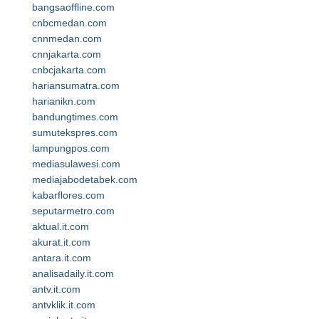
bangsaoffline.com
cnbcmedan.com
cnnmedan.com
cnnjakarta.com
cnbcjakarta.com
hariansumatra.com
harianikn.com
bandungtimes.com
sumutekspres.com
lampungpos.com
mediasulawesi.com
mediajabodetabek.com
kabarflores.com
seputarmetro.com
aktual.it.com
akurat.it.com
antara.it.com
analisadaily.it.com
antv.it.com
antvklik.it.com