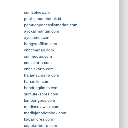
sumselnews.id
publikjabodetabek.id
pemudapancasilamedan.com
ayokalimantan.com
ayosumut.com
bangsaoffline.com
cnbcmedan.com
cnnmedan.com
cnnjakarta.com
cnbcjakarta.com
hariansumatra.com
harianikn.com
bandungtimes.com
sumutekspres.com
lampungpos.com
mediasulawesi.com
mediajabodetabek.com
kabarflores.com
seputarmetro.com