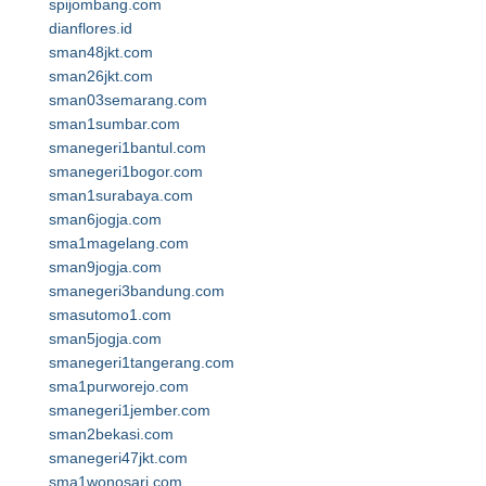
spijombang.com
dianflores.id
sman48jkt.com
sman26jkt.com
sman03semarang.com
sman1sumbar.com
smanegeri1bantul.com
smanegeri1bogor.com
sman1surabaya.com
sman6jogja.com
sma1magelang.com
sman9jogja.com
smanegeri3bandung.com
smasutomo1.com
sman5jogja.com
smanegeri1tangerang.com
sma1purworejo.com
smanegeri1jember.com
sman2bekasi.com
smanegeri47jkt.com
sma1wonosari.com