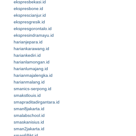
ekspresbekasi.id
ekspresbone.id
eksprescianjur.id
ekspresgresik.id
ekspresgorontalo.id
ekspresindramayu.id
harianjepara.id
hariankarawang.id
hariankediri.id
harianlamongan.id
harianlumajang.id
harianmajalengka.id
harianmalang.id
smanics-serpong.id
smakstlouis.id
smapraditadirgantara.id
sman8jakarta.id
smalabschool.id
smaskanisius.id
sman2jakarta.id
sman68jkt.id