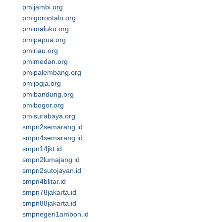
pmijambi.org
pmigorontalo.org
pmimaluku.org
pmipapua.org
pmiriau.org
pmimedan.org
pmipalembang.org
pmijogja.org
pmibandung.org
pmibogor.org
pmisurabaya.org
smpn2semarang.id
smpn4semarang.id
smpn14jkt.id
smpn2lumajang.id
smpn2sutojayan.id
smpn4blitar.id
smpn78jakarta.id
smpn88jakarta.id
smpnegeri1ambon.id