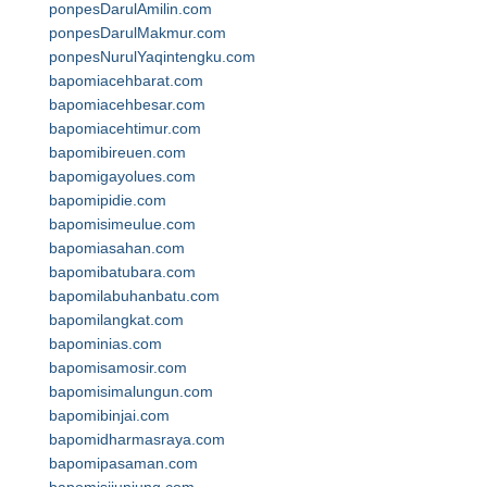
ponpesDarulAmilin.com
ponpesDarulMakmur.com
ponpesNurulYaqintengku.com
bapomiacehbarat.com
bapomiacehbesar.com
bapomiacehtimur.com
bapomibireuen.com
bapomigayolues.com
bapomipidie.com
bapomisimeulue.com
bapomiasahan.com
bapomibatubara.com
bapomilabuhanbatu.com
bapomilangkat.com
bapominias.com
bapomisamosir.com
bapomisimalungun.com
bapomibinjai.com
bapomidharmasraya.com
bapomipasaman.com