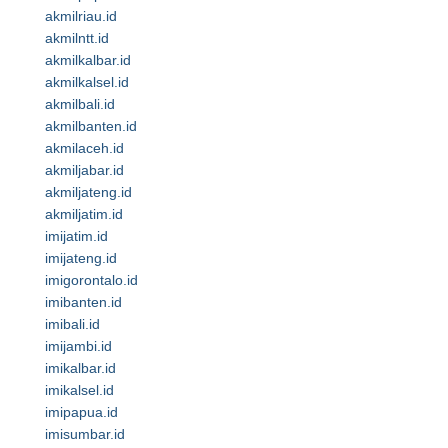
akmilriau.id
akmilntt.id
akmilkalbar.id
akmilkalsel.id
akmilbali.id
akmilbanten.id
akmilaceh.id
akmiljabar.id
akmiljateng.id
akmiljatim.id
imijatim.id
imijateng.id
imigorontalo.id
imibanten.id
imibali.id
imijambi.id
imikalbar.id
imikalsel.id
imipapua.id
imisumbar.id