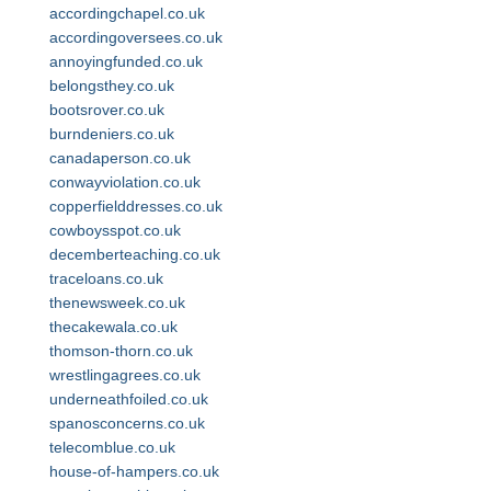
accordingchapel.co.uk
accordingoversees.co.uk
annoyingfunded.co.uk
belongsthey.co.uk
bootsrover.co.uk
burndeniers.co.uk
canadaperson.co.uk
conwayviolation.co.uk
copperfielddresses.co.uk
cowboysspot.co.uk
decemberteaching.co.uk
traceloans.co.uk
thenewsweek.co.uk
thecakewala.co.uk
thomson-thorn.co.uk
wrestlingagrees.co.uk
underneathfoiled.co.uk
spanosconcerns.co.uk
telecomblue.co.uk
house-of-hampers.co.uk