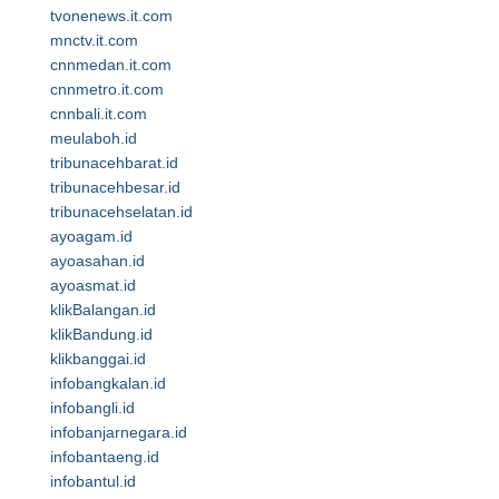
tvonenews.it.com
mnctv.it.com
cnnmedan.it.com
cnnmetro.it.com
cnnbali.it.com
meulaboh.id
tribunacehbarat.id
tribunacehbesar.id
tribunacehselatan.id
ayoagam.id
ayoasahan.id
ayoasmat.id
klikBalangan.id
klikBandung.id
klikbanggai.id
infobangkalan.id
infobangli.id
infobanjarnegara.id
infobantaeng.id
infobantul.id