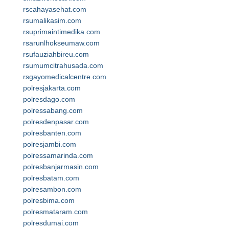
rscahayasehat.com
rsumalikasim.com
rsuprimaintimedika.com
rsarunlhokseumaw.com
rsufauziahbireu.com
rsumumcitrahusada.com
rsgayomedicalcentre.com
polresjakarta.com
polresdago.com
polressabang.com
polresdenpasar.com
polresbanten.com
polresjambi.com
polressamarinda.com
polresbanjarmasin.com
polresbatam.com
polresambon.com
polresbima.com
polresmataram.com
polresdumai.com