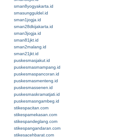
sman8yogyakarta.id
smasungguldel.id
sman1jogja.id
sman28dkijakarta.id
sman3jogja.id
sman81jkt.id
sman2malang.id
sman21jkt.id
puskesmasjakut.id
puskesmasmampang.id
puskesmaspancoran.id
puskesmasmenteng.id
puskesmassenen.id
puskesmaskramatjati.id
puskesmasngambeg.id
stikespacitan.com
stikespamekasan.com
stikespandeglang.com
stikespangandaran.com
stikesacehbarat.com