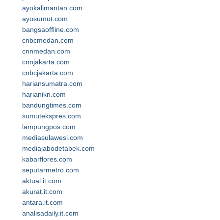
ayokalimantan.com
ayosumut.com
bangsaoffline.com
cnbcmedan.com
cnnmedan.com
cnnjakarta.com
cnbcjakarta.com
hariansumatra.com
harianikn.com
bandungtimes.com
sumutekspres.com
lampungpos.com
mediasulawesi.com
mediajabodetabek.com
kabarflores.com
seputarmetro.com
aktual.it.com
akurat.it.com
antara.it.com
analisadaily.it.com