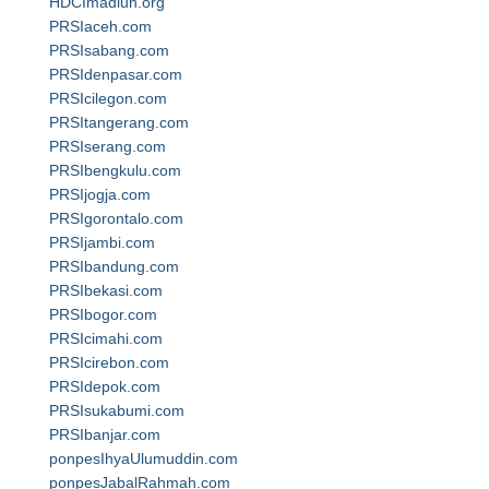
HDCImadiun.org
PRSIaceh.com
PRSIsabang.com
PRSIdenpasar.com
PRSIcilegon.com
PRSItangerang.com
PRSIserang.com
PRSIbengkulu.com
PRSIjogja.com
PRSIgorontalo.com
PRSIjambi.com
PRSIbandung.com
PRSIbekasi.com
PRSIbogor.com
PRSIcimahi.com
PRSIcirebon.com
PRSIdepok.com
PRSIsukabumi.com
PRSIbanjar.com
ponpesIhyaUlumuddin.com
ponpesJabalRahmah.com