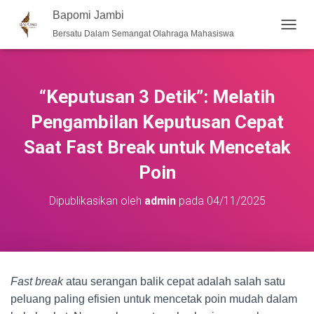
Bapomi Jambi
Bersatu Dalam Semangat Olahraga Mahasiswa
T
O
G
G
L
“Keputusan 3 Detik”: Melatih
E
N
Pengambilan Keputusan Cepat
A
Saat Fast Break untuk Mencetak
V
I
Poin
G
A
S
Dipublikasikan oleh
admin
pada
04/11/2025
I
Fast break
atau serangan balik cepat adalah salah satu
peluang paling efisien untuk mencetak poin mudah dalam