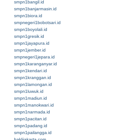
smpn1bangil.id
smpn1banjarmasin.id
smpn1biora.id
smpnegeri1bobotsari.id
smpn1boyolali.id
smpn1gresik.id
smpn1jayapura.id
smpn1jember.id
smpnegeri1jepara.id
smpn1karanganyar.id
smpn1kendari.id
smpn1kranggan.id
smpn1lamongan.id
smpn1luwuk.id
smpn1madiun.id
smpn1manokwari.id
smpn1narmada.id
smpn1pacitan.id
smpn1padang.id
smpn1pailangga.id
haklijakarta.com