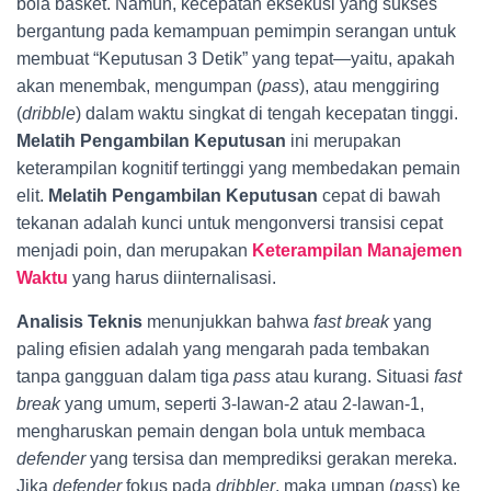
bola basket. Namun, kecepatan eksekusi yang sukses
bergantung pada kemampuan pemimpin serangan untuk
membuat “Keputusan 3 Detik” yang tepat—yaitu, apakah
akan menembak, mengumpan (
pass
), atau menggiring
(
dribble
) dalam waktu singkat di tengah kecepatan tinggi.
Melatih Pengambilan Keputusan
ini merupakan
keterampilan kognitif tertinggi yang membedakan pemain
elit.
Melatih Pengambilan Keputusan
cepat di bawah
tekanan adalah kunci untuk mengonversi transisi cepat
menjadi poin, dan merupakan
Keterampilan Manajemen
Waktu
yang harus diinternalisasi.
Analisis Teknis
menunjukkan bahwa
fast break
yang
paling efisien adalah yang mengarah pada tembakan
tanpa gangguan dalam tiga
pass
atau kurang. Situasi
fast
break
yang umum, seperti 3-lawan-2 atau 2-lawan-1,
mengharuskan pemain dengan bola untuk membaca
defender
yang tersisa dan memprediksi gerakan mereka.
Jika
defender
fokus pada
dribbler
, maka umpan (
pass
) ke