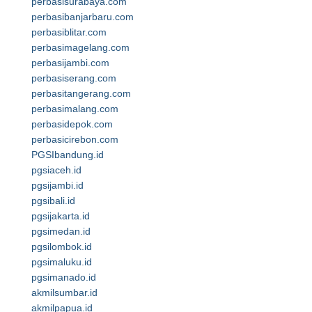
perbasisurabaya.com
perbasibanjarbaru.com
perbasiblitar.com
perbasimagelang.com
perbasijambi.com
perbasiserang.com
perbasitangerang.com
perbasimalang.com
perbasidepok.com
perbasicirebon.com
PGSIbandung.id
pgsiaceh.id
pgsijambi.id
pgsibali.id
pgsijakarta.id
pgsimedan.id
pgsilombok.id
pgsimaluku.id
pgsimanado.id
akmilsumbar.id
akmilpapua.id