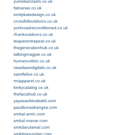
yumekanzashi.co.uk
fatnanas.co.uk
emilykatedesign.co.uk
crossfelloutdoors.co.uk
yorkroadreconditioned.co.uk
rfrankoutdoors.co.uk
teaparentrepeat.co.uk
thegenerationhub.co.uk
talkingmagpie.co.uk
humancotton.co.uk
newdawndigitals.co.uk
saintfelice.co.uk
mrjapparel.co.uk
kinkycatalog.co.uk
thefaciahub.co.uk
yayasanbinabakti.com
paudtunasbangsa.com
smkal-amin.com
smkal-manar.com
smkdarulamal.com
smkitpasundan.com