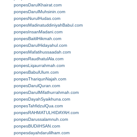
ponpesDarulKhairat.com
ponpesDarulMuhsinin.com
ponpesNurulHudas.com
ponpesMadinatuddiniyahBabul.com
ponpesInsanMadani.com
ponpesBaitilHikmah.com
ponpesDarulHidayahul.com
ponpesMafatihussaadah.com
ponpesRaudhatulAla.com
ponpesLiqaurrahmah.com
ponpesBabulUlum.com
ponpesThariqunNajah.com
ponpesDarulQuran.com
ponpesDarulMifathurrahmah.com
ponpesDayahSyaikhuna.com
ponpesTahfidzulQua.com
ponpesRAHMATULHIDAYAH.com
ponpesDarussalamnuh.com
ponpesBUDiIHSAN.com
ponpesdayahdarulilham.com