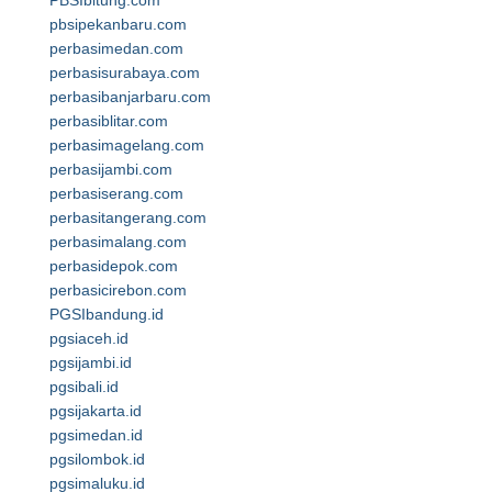
PBSIbitung.com
pbsipekanbaru.com
perbasimedan.com
perbasisurabaya.com
perbasibanjarbaru.com
perbasiblitar.com
perbasimagelang.com
perbasijambi.com
perbasiserang.com
perbasitangerang.com
perbasimalang.com
perbasidepok.com
perbasicirebon.com
PGSIbandung.id
pgsiaceh.id
pgsijambi.id
pgsibali.id
pgsijakarta.id
pgsimedan.id
pgsilombok.id
pgsimaluku.id