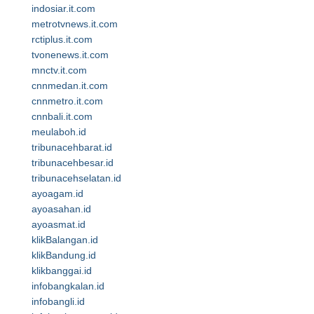
indosiar.it.com
metrotvnews.it.com
rctiplus.it.com
tvonenews.it.com
mnctv.it.com
cnnmedan.it.com
cnnmetro.it.com
cnnbali.it.com
meulaboh.id
tribunacehbarat.id
tribunacehbesar.id
tribunacehselatan.id
ayoagam.id
ayoasahan.id
ayoasmat.id
klikBalangan.id
klikBandung.id
klikbanggai.id
infobangkalan.id
infobangli.id