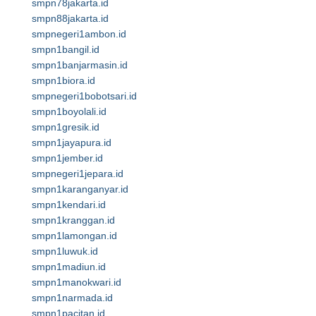
smpn78jakarta.id
smpn88jakarta.id
smpnegeri1ambon.id
smpn1bangil.id
smpn1banjarmasin.id
smpn1biora.id
smpnegeri1bobotsari.id
smpn1boyolali.id
smpn1gresik.id
smpn1jayapura.id
smpn1jember.id
smpnegeri1jepara.id
smpn1karanganyar.id
smpn1kendari.id
smpn1kranggan.id
smpn1lamongan.id
smpn1luwuk.id
smpn1madiun.id
smpn1manokwari.id
smpn1narmada.id
smpn1pacitan.id