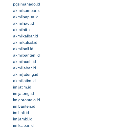
pgsimanado.id
akmilsumbar.id
akmilpapua.id
akmilriau.id
akmilntt.id
akmilkalbar.id
akmilkalsel.id
akmilbali.id
akmilbanten.id
akmilaceh.id
akmiljabar.id
akmiljateng.id
akmiljatim.id
imijatim.id
imijateng.id
imigorontalo.id
imibanten.id
imibali.id
imijambi.id
imikalbar.id