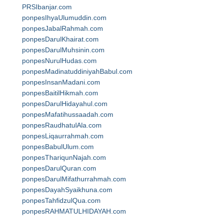
PRSIbanjar.com
ponpesIhyaUlumuddin.com
ponpesJabalRahmah.com
ponpesDarulKhairat.com
ponpesDarulMuhsinin.com
ponpesNurulHudas.com
ponpesMadinatuddiniyahBabul.com
ponpesInsanMadani.com
ponpesBaitilHikmah.com
ponpesDarulHidayahul.com
ponpesMafatihussaadah.com
ponpesRaudhatulAla.com
ponpesLiqaurrahmah.com
ponpesBabulUlum.com
ponpesThariqunNajah.com
ponpesDarulQuran.com
ponpesDarulMifathurrahmah.com
ponpesDayahSyaikhuna.com
ponpesTahfidzulQua.com
ponpesRAHMATULHIDAYAH.com