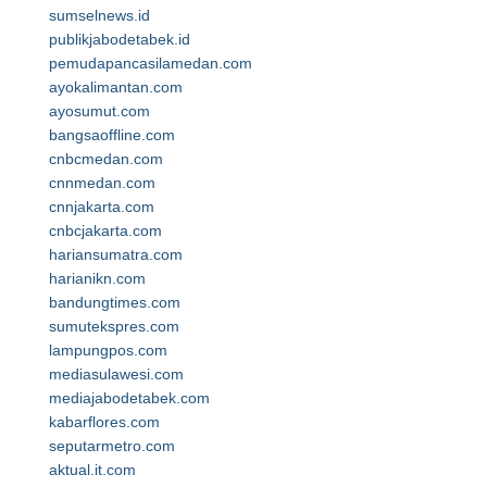
sumselnews.id
publikjabodetabek.id
pemudapancasilamedan.com
ayokalimantan.com
ayosumut.com
bangsaoffline.com
cnbcmedan.com
cnnmedan.com
cnnjakarta.com
cnbcjakarta.com
hariansumatra.com
harianikn.com
bandungtimes.com
sumutekspres.com
lampungpos.com
mediasulawesi.com
mediajabodetabek.com
kabarflores.com
seputarmetro.com
aktual.it.com