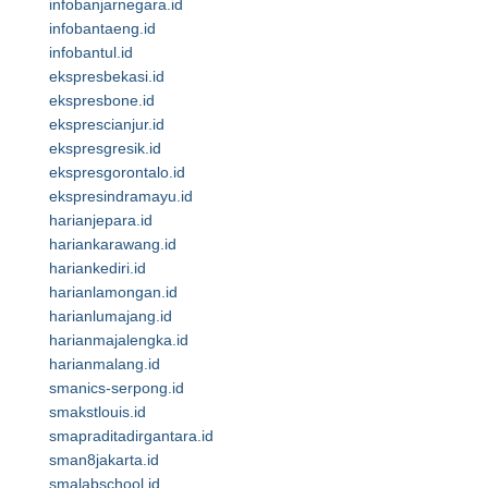
infobanjarnegara.id
infobantaeng.id
infobantul.id
ekspresbekasi.id
ekspresbone.id
eksprescianjur.id
ekspresgresik.id
ekspresgorontalo.id
ekspresindramayu.id
harianjepara.id
hariankarawang.id
hariankediri.id
harianlamongan.id
harianlumajang.id
harianmajalengka.id
harianmalang.id
smanics-serpong.id
smakstlouis.id
smapraditadirgantara.id
sman8jakarta.id
smalabschool.id