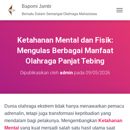
Bapomi Jambi
Bersatu Dalam Semangat Olahraga Mahasiswa
T
O
G
G
L
Ketahanan Mental dan Fisik:
E
N
Mengulas Berbagai Manfaat
A
Olahraga Panjat Tebing
V
I
G
Dipublikasikan oleh
admin
pada
09/05/2026
A
S
I
Dunia olahraga ekstrem tidak hanya menawarkan pemacu
adrenalin, tetapi juga transformasi kepribadian yang
mendalam bagi pelakunya. Mengembangkan
Ketahanan
Mental
yang kuat menjadi salah satu hasil utama saat