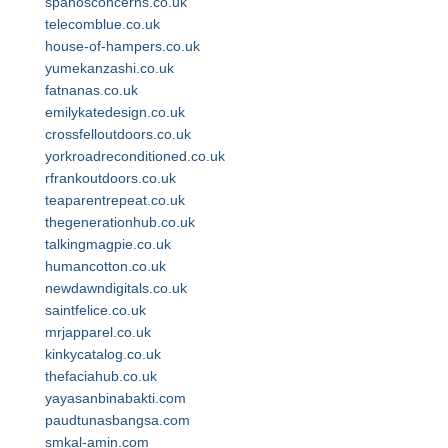
spanosconcerns.co.uk
telecomblue.co.uk
house-of-hampers.co.uk
yumekanzashi.co.uk
fatnanas.co.uk
emilykatedesign.co.uk
crossfelloutdoors.co.uk
yorkroadreconditioned.co.uk
rfrankoutdoors.co.uk
teaparentrepeat.co.uk
thegenerationhub.co.uk
talkingmagpie.co.uk
humancotton.co.uk
newdawndigitals.co.uk
saintfelice.co.uk
mrjapparel.co.uk
kinkycatalog.co.uk
thefaciahub.co.uk
yayasanbinabakti.com
paudtunasbangsa.com
smkal-amin.com