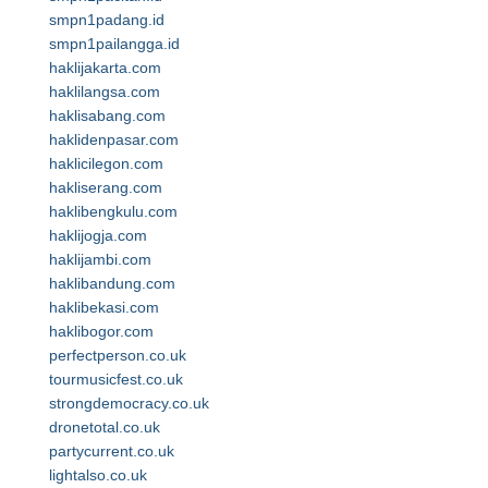
smpn1padang.id
smpn1pailangga.id
haklijakarta.com
haklilangsa.com
haklisabang.com
haklidenpasar.com
haklicilegon.com
hakliserang.com
haklibengkulu.com
haklijogja.com
haklijambi.com
haklibandung.com
haklibekasi.com
haklibogor.com
perfectperson.co.uk
tourmusicfest.co.uk
strongdemocracy.co.uk
dronetotal.co.uk
partycurrent.co.uk
lightalso.co.uk