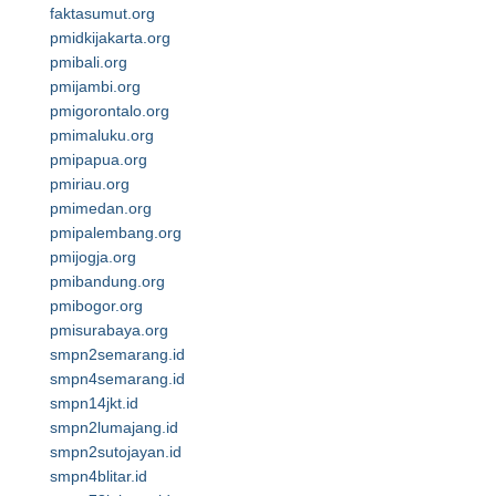
faktasumut.org
pmidkijakarta.org
pmibali.org
pmijambi.org
pmigorontalo.org
pmimaluku.org
pmipapua.org
pmiriau.org
pmimedan.org
pmipalembang.org
pmijogja.org
pmibandung.org
pmibogor.org
pmisurabaya.org
smpn2semarang.id
smpn4semarang.id
smpn14jkt.id
smpn2lumajang.id
smpn2sutojayan.id
smpn4blitar.id