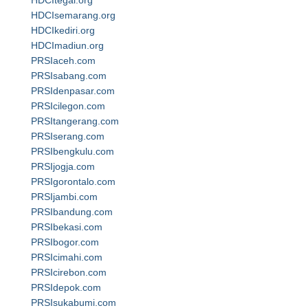
HDCItegal.org
HDCIsemarang.org
HDCIkediri.org
HDCImadiun.org
PRSIaceh.com
PRSIsabang.com
PRSIdenpasar.com
PRSIcilegon.com
PRSItangerang.com
PRSIserang.com
PRSIbengkulu.com
PRSIjogja.com
PRSIgorontalo.com
PRSIjambi.com
PRSIbandung.com
PRSIbekasi.com
PRSIbogor.com
PRSIcimahi.com
PRSIcirebon.com
PRSIdepok.com
PRSIsukabumi.com