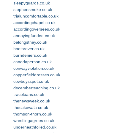
sleepyguards.co.uk
stephensmoke.co.uk
trialuncomfortable.co.uk
accordingchapel.co.uk
accordingoversees.co.uk
annoyingfunded.co.uk
belongsthey.co.uk
bootsrover.co.uk
burndeniers.co.uk
canadaperson.co.uk
conwayviolation.co.uk
copperfielddresses.co.uk
cowboysspot.co.uk
decemberteaching.co.uk
traceloans.co.uk
thenewsweek.co.uk
thecakewala.co.uk
thomson-thorn.co.uk
wrestlingagrees.co.uk
underneathfoiled.co.uk