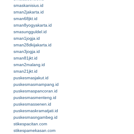
smaskanisius.id
sman2jakarta.id
sman68jkt.id
sman8yogyakarta.id
smasungguldel.id
sman1jogja.id
sman28dkijakarta.id
sman3jogja.id
sman81jkt.id
sman2malang.id
sman21jkt.id
puskesmasjakut.id
puskesmasmampang.id
puskesmaspancoran.id
puskesmasmenteng.id
puskesmassenen.id
puskesmaskramatjati.id
puskesmasngambeg.id
stikespacitan.com
stikespamekasan.com