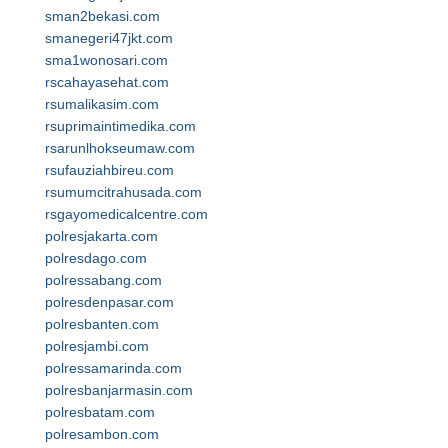
sman2bekasi.com
smanegeri47jkt.com
sma1wonosari.com
rscahayasehat.com
rsumalikasim.com
rsuprimaintimedika.com
rsarunlhokseumaw.com
rsufauziahbireu.com
rsumumcitrahusada.com
rsgayomedicalcentre.com
polresjakarta.com
polresdago.com
polressabang.com
polresdenpasar.com
polresbanten.com
polresjambi.com
polressamarinda.com
polresbanjarmasin.com
polresbatam.com
polresambon.com