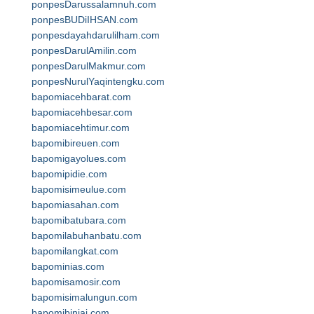
ponpesDarussalamnuh.com
ponpesBUDiIHSAN.com
ponpesdayahdarulilham.com
ponpesDarulAmilin.com
ponpesDarulMakmur.com
ponpesNurulYaqintengku.com
bapomiacehbarat.com
bapomiacehbesar.com
bapomiacehtimur.com
bapomibireuen.com
bapomigayolues.com
bapomipidie.com
bapomisimeulue.com
bapomiasahan.com
bapomibatubara.com
bapomilabuhanbatu.com
bapomilangkat.com
bapominias.com
bapomisamosir.com
bapomisimalungun.com
bapomibinjai.com