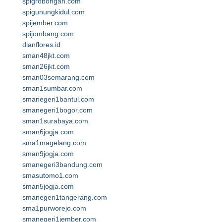
spigrobongan.com
spigunungkidul.com
spijember.com
spijombang.com
dianflores.id
sman48jkt.com
sman26jkt.com
sman03semarang.com
sman1sumbar.com
smanegeri1bantul.com
smanegeri1bogor.com
sman1surabaya.com
sman6jogja.com
sma1magelang.com
sman9jogja.com
smanegeri3bandung.com
smasutomo1.com
sman5jogja.com
smanegeri1tangerang.com
sma1purworejo.com
smanegeri1jember.com