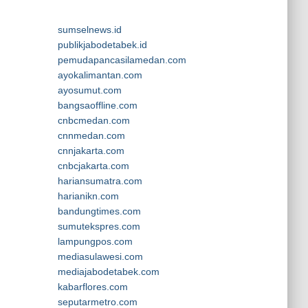
sumselnews.id
publikjabodetabek.id
pemudapancasilamedan.com
ayokalimantan.com
ayosumut.com
bangsaoffline.com
cnbcmedan.com
cnnmedan.com
cnnjakarta.com
cnbcjakarta.com
hariansumatra.com
harianikn.com
bandungtimes.com
sumutekspres.com
lampungpos.com
mediasulawesi.com
mediajabodetabek.com
kabarflores.com
seputarmetro.com