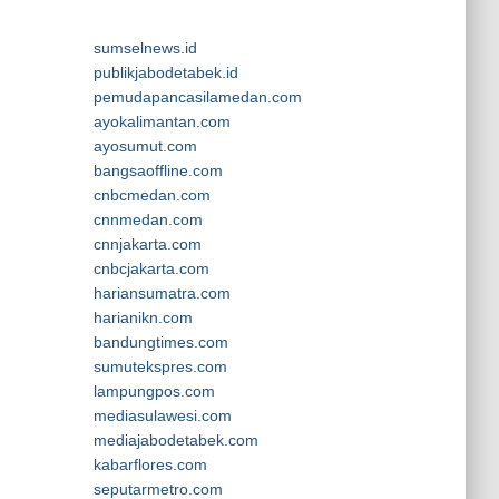
sumselnews.id
publikjabodetabek.id
pemudapancasilamedan.com
ayokalimantan.com
ayosumut.com
bangsaoffline.com
cnbcmedan.com
cnnmedan.com
cnnjakarta.com
cnbcjakarta.com
hariansumatra.com
harianikn.com
bandungtimes.com
sumutekspres.com
lampungpos.com
mediasulawesi.com
mediajabodetabek.com
kabarflores.com
seputarmetro.com