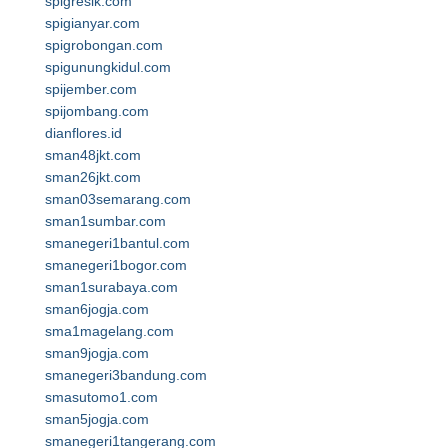
spigresik.com
spigianyar.com
spigrobongan.com
spigunungkidul.com
spijember.com
spijombang.com
dianflores.id
sman48jkt.com
sman26jkt.com
sman03semarang.com
sman1sumbar.com
smanegeri1bantul.com
smanegeri1bogor.com
sman1surabaya.com
sman6jogja.com
sma1magelang.com
sman9jogja.com
smanegeri3bandung.com
smasutomo1.com
sman5jogja.com
smanegeri1tangerang.com