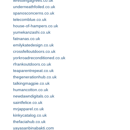
wrestlingagrees.co.uk
underneathfoiled.co.uk
spanosconcerns.co.uk
telecomblue.co.uk
house-of-hampers.co.uk
yumekanzashi.co.uk
fatnanas.co.uk
emilykatedesign.co.uk
crossfelloutdoors.co.uk
yorkroadreconditioned.co.uk
rfrankoutdoors.co.uk
teaparentrepeat.co.uk
thegenerationhub.co.uk
talkingmagpie.co.uk
humancotton.co.uk
newdawndigitals.co.uk
saintfelice.co.uk
mrjapparel.co.uk
kinkycatalog.co.uk
thefaciahub.co.uk
yayasanbinabakti.com