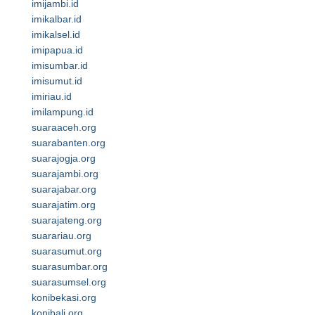
imijambi.id
imikalbar.id
imikalsel.id
imipapua.id
imisumbar.id
imisumut.id
imiriau.id
imilampung.id
suaraaceh.org
suarabanten.org
suarajogja.org
suarajambi.org
suarajabar.org
suarajatim.org
suarajateng.org
suarariau.org
suarasumut.org
suarasumbar.org
suarasumsel.org
konibekasi.org
konibali.org