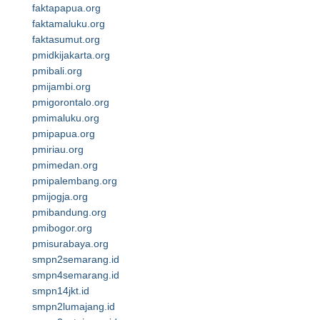
faktapapua.org
faktamaluku.org
faktasumut.org
pmidkijakarta.org
pmibali.org
pmijambi.org
pmigorontalo.org
pmimaluku.org
pmipapua.org
pmiriau.org
pmimedan.org
pmipalembang.org
pmijogja.org
pmibandung.org
pmibogor.org
pmisurabaya.org
smpn2semarang.id
smpn4semarang.id
smpn14jkt.id
smpn2lumajang.id