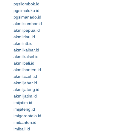
pgsilombok.id
pgsimaluku.id
pgsimanado.id
akmilsumbar.id
akmilpapua.id
akmilriau.id
akmilntt.id
akmilkalbar.id
akmilkalsel.id
akmilbali.id
akmilbanten.id
akmilaceh.id
akmiljabar.id
akmiljateng.id
akmiljatim.id
imijatim.id
imijateng.id
imigorontalo.id
imibanten.id
imibali.id