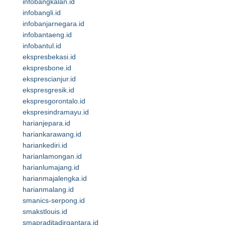
infobangkalan.id
infobangli.id
infobanjarnegara.id
infobantaeng.id
infobantul.id
ekspresbekasi.id
ekspresbone.id
eksprescianjur.id
ekspresgresik.id
ekspresgorontalo.id
ekspresindramayu.id
harianjepara.id
hariankarawang.id
hariankediri.id
harianlamongan.id
harianlumajang.id
harianmajalengka.id
harianmalang.id
smanics-serpong.id
smakstlouis.id
smapraditadirgantara.id