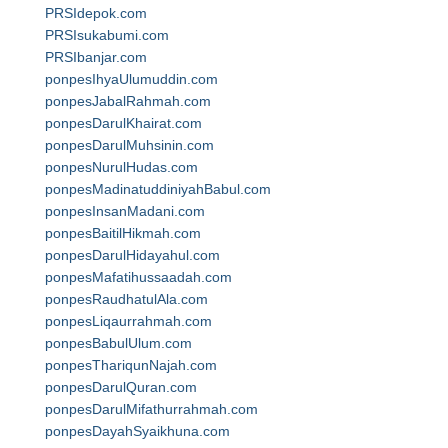
PRSIdepok.com
PRSIsukabumi.com
PRSIbanjar.com
ponpesIhyaUlumuddin.com
ponpesJabalRahmah.com
ponpesDarulKhairat.com
ponpesDarulMuhsinin.com
ponpesNurulHudas.com
ponpesMadinatuddiniyahBabul.com
ponpesInsanMadani.com
ponpesBaitilHikmah.com
ponpesDarulHidayahul.com
ponpesMafatihussaadah.com
ponpesRaudhatulAla.com
ponpesLiqaurrahmah.com
ponpesBabulUlum.com
ponpesThariqunNajah.com
ponpesDarulQuran.com
ponpesDarulMifathurrahmah.com
ponpesDayahSyaikhuna.com