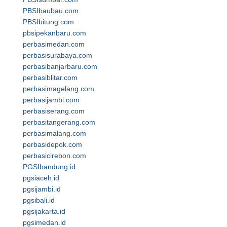
PBSIbaubau.com
PBSIbitung.com
pbsipekanbaru.com
perbasimedan.com
perbasisurabaya.com
perbasibanjarbaru.com
perbasiblitar.com
perbasimagelang.com
perbasijambi.com
perbasiserang.com
perbasitangerang.com
perbasimalang.com
perbasidepok.com
perbasicirebon.com
PGSIbandung.id
pgsiaceh.id
pgsijambi.id
pgsibali.id
pgsijakarta.id
pgsimedan.id