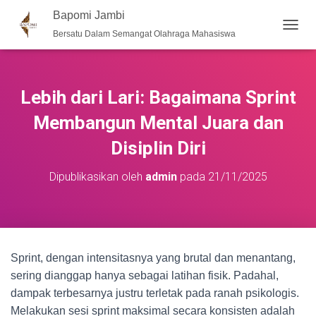
Bapomi Jambi
Bersatu Dalam Semangat Olahraga Mahasiswa
T
O
G
G
L
Lebih dari Lari: Bagaimana Sprint
E
N
Membangun Mental Juara dan
A
Disiplin Diri
V
I
G
Dipublikasikan oleh
admin
pada
21/11/2025
A
S
I
Sprint, dengan intensitasnya yang brutal dan menantang,
sering dianggap hanya sebagai latihan fisik. Padahal,
dampak terbesarnya justru terletak pada ranah psikologis.
Melakukan sesi sprint maksimal secara konsisten adalah