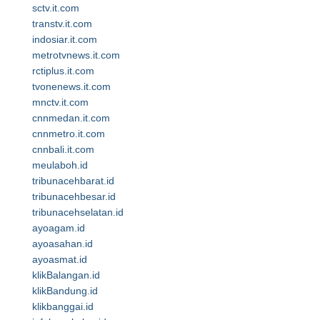
sctv.it.com
transtv.it.com
indosiar.it.com
metrotvnews.it.com
rctiplus.it.com
tvonenews.it.com
mnctv.it.com
cnnmedan.it.com
cnnmetro.it.com
cnnbali.it.com
meulaboh.id
tribunacehbarat.id
tribunacehbesar.id
tribunacehselatan.id
ayoagam.id
ayoasahan.id
ayoasmat.id
klikBalangan.id
klikBandung.id
klikbanggai.id