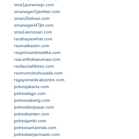
sma1purworejo.com
smanegeri1jember.com
sman2bekasi.com
smanegeri47jkt.com
sma1wonosari.com
rscahayasehat.com
rsumalikasim.com
rsuprimaintimedika.com
rsarunlhokseumaw.com
rsufauziahbireu.com
rsumumcitrahusada.com
rsgayomedicalcentre.com
polresjakarta.com
polresdago.com
polressabang.com
polresdenpasar.com
polresbanten.com
polresjambi.com
polressamarinda.com
polresbanjarmasin.com