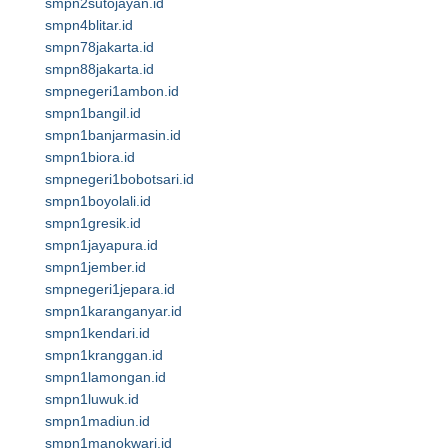
smpn2sutojayan.id
smpn4blitar.id
smpn78jakarta.id
smpn88jakarta.id
smpnegeri1ambon.id
smpn1bangil.id
smpn1banjarmasin.id
smpn1biora.id
smpnegeri1bobotsari.id
smpn1boyolali.id
smpn1gresik.id
smpn1jayapura.id
smpn1jember.id
smpnegeri1jepara.id
smpn1karanganyar.id
smpn1kendari.id
smpn1kranggan.id
smpn1lamongan.id
smpn1luwuk.id
smpn1madiun.id
smpn1manokwari.id