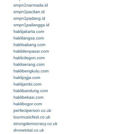
smpn1narmada.id
smpn1pacitan.id
smpn1padang.id
smpn1pailangga.id
haklijakarta.com
haklilangsa.com
haklisabang.com
haklidenpasar.com
haklicilegon.com
hakliserang.com
haklibengkulu.com
haklijogja.com
haklijambi.com
haklibandung.com
haklibekasi.com
haklibogor.com
perfectperson.co.uk
tourmusicfest.co.uk
strongdemocracy.co.uk
dronetotal.co.uk