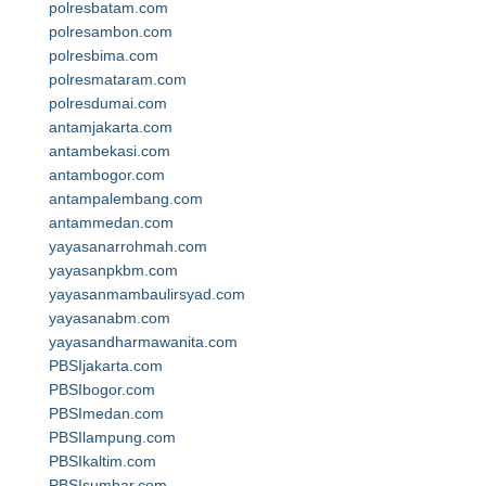
polresbatam.com
polresambon.com
polresbima.com
polresmataram.com
polresdumai.com
antamjakarta.com
antambekasi.com
antambogor.com
antampalembang.com
antammedan.com
yayasanarrohmah.com
yayasanpkbm.com
yayasanmambaulirsyad.com
yayasanabm.com
yayasandharmawanita.com
PBSIjakarta.com
PBSIbogor.com
PBSImedan.com
PBSIlampung.com
PBSIkaltim.com
PBSIsumbar.com