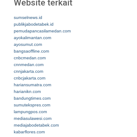
Website terkait
sumselnews.id
publikjabodetabek.id
pemudapancasilamedan.com
ayokalimantan.com
ayosumut.com
bangsaoffline.com
cnbcmedan.com
cnnmedan.com
cnnjakarta.com
cnbcjakarta.com
hariansumatra.com
harianikn.com
bandungtimes.com
sumutekspres.com
lampungpos.com
mediasulawesi.com
mediajabodetabek.com
kabarflores.com