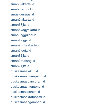
sman8jakarta.id
smalabschool.id
smaskanisius.id
sman2jakarta.id
sman68jkt.id
sman8yogyakarta.id
smasungguldel.id
sman1jogja.id
sman28dkijakarta.id
sman3jogja.id
sman81jkt.id
sman2malang.id
sman21jkt.id
puskesmasjakut.id
puskesmasmampang.id
puskesmaspancoran.id
puskesmasmenteng.id
puskesmassenen.id
puskesmaskramatjati.id
puskesmasngambeg.id