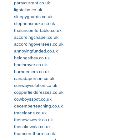
partycurrent.co.uk
lightalso.co.uk
sleepyguards.co.uk
stephensmoke.co.uk
trialuncomfortable.co.uk
accordingchapel.co.uk
accordingoversees.co.uk
annoyingfunded.co.uk
belongsthey.co.uk
bootsrover.co.uk
burndeniers.co.uk
canadaperson.co.uk
conwayviolation.co.uk
copperfielddresses.co.uk
cowboysspot.co.uk
decemberteaching.co.uk
traceloans.co.uk
thenewsweek.co.uk
thecakewala.co.uk
thomson-thorn.co.uk