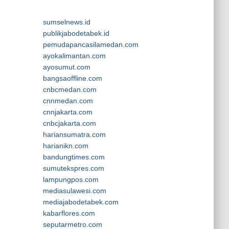
sumselnews.id
publikjabodetabek.id
pemudapancasilamedan.com
ayokalimantan.com
ayosumut.com
bangsaoffline.com
cnbcmedan.com
cnnmedan.com
cnnjakarta.com
cnbcjakarta.com
hariansumatra.com
harianikn.com
bandungtimes.com
sumutekspres.com
lampungpos.com
mediasulawesi.com
mediajabodetabek.com
kabarflores.com
seputarmetro.com