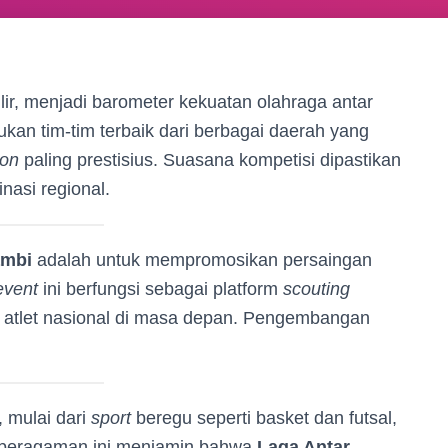
ir, menjadi barometer kekuatan olahraga antar
kan tim-tim terbaik dari berbagai daerah yang
on
paling prestisius. Suasana kompetisi dipastikan
asi regional.
ambi
adalah untuk mempromosikan persaingan
event
ini berfungsi sebagai platform
scouting
 atlet nasional di masa depan. Pengembangan
 mulai dari
sport
beregu seperti basket dan futsal,
 Keberagaman ini menjamin bahwa
Laga Antar