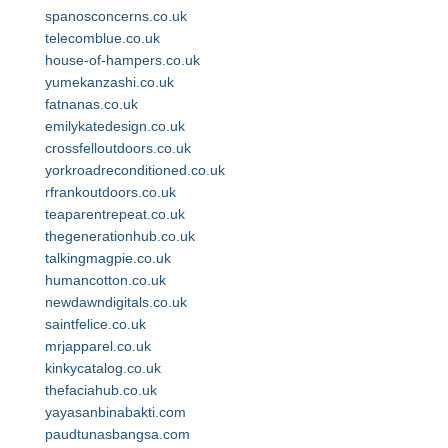
spanosconcerns.co.uk
telecomblue.co.uk
house-of-hampers.co.uk
yumekanzashi.co.uk
fatnanas.co.uk
emilykatedesign.co.uk
crossfelloutdoors.co.uk
yorkroadreconditioned.co.uk
rfrankoutdoors.co.uk
teaparentrepeat.co.uk
thegenerationhub.co.uk
talkingmagpie.co.uk
humancotton.co.uk
newdawndigitals.co.uk
saintfelice.co.uk
mrjapparel.co.uk
kinkycatalog.co.uk
thefaciahub.co.uk
yayasanbinabakti.com
paudtunasbangsa.com