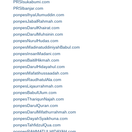
PRSIsukabumi.com
PRSIbanjar.com
ponpesIhyaUlumuddin.com
ponpesJabalRahmah.com
ponpesDarulKhairat.com
ponpesDarulMuhsinin.com
ponpesNurulHudas.com
ponpesMadinatuddiniyahBabul.com
ponpesInsanMadani.com
ponpesBaitilHikmah.com
ponpesDarulHidayahul.com
ponpesMafatihussaadah.com
ponpesRaudhatulAla.com
ponpesLiqaurrahmah.com
ponpesBabulUlum.com
ponpesThariqunNajah.com
ponpesDarulQuran.com
ponpesDarulMifathurrahmah.com
ponpesDayahSyaikhuna.com
ponpesTahfidzulQua.com
ponpesRAHMATULHIDAYAH.com