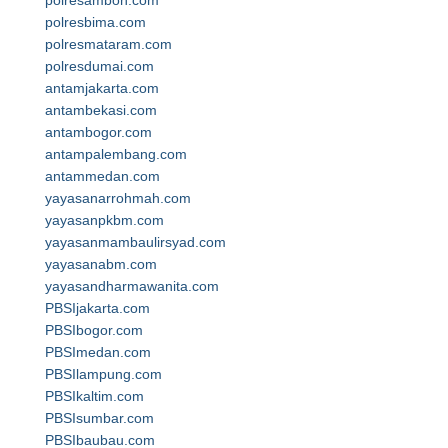
polresambon.com
polresbima.com
polresmataram.com
polresdumai.com
antamjakarta.com
antambekasi.com
antambogor.com
antampalembang.com
antammedan.com
yayasanarrohmah.com
yayasanpkbm.com
yayasanmambaulirsyad.com
yayasanabm.com
yayasandharmawanita.com
PBSIjakarta.com
PBSIbogor.com
PBSImedan.com
PBSIlampung.com
PBSIkaltim.com
PBSIsumbar.com
PBSIbaubau.com