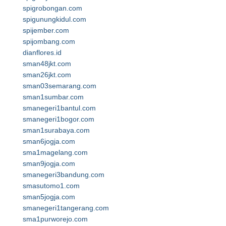
spigrobongan.com
spigunungkidul.com
spijember.com
spijombang.com
dianflores.id
sman48jkt.com
sman26jkt.com
sman03semarang.com
sman1sumbar.com
smanegeri1bantul.com
smanegeri1bogor.com
sman1surabaya.com
sman6jogja.com
sma1magelang.com
sman9jogja.com
smanegeri3bandung.com
smasutomo1.com
sman5jogja.com
smanegeri1tangerang.com
sma1purworejo.com