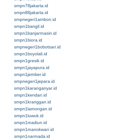
smpn78jakarta.id
smpn88jakarta.id
smpnegeri1ambon.id
smpn1bangil.id
smpn1banjarmasin.id
smpn1biora.id
smpnegeri1bobotsari.id
smpn1boyolali.id
smpn1gresik.id
smpn1jayapura.id
smpn1jember.id
smpnegeri1jepara.id
smpn1karanganyar.id
smpn1kendari.id
smpn1kranggan.id
smpn1lamongan.id
smpn1luwuk.id
smpn1madiun.id
smpn1manokwari.id
smpn1narmada.id