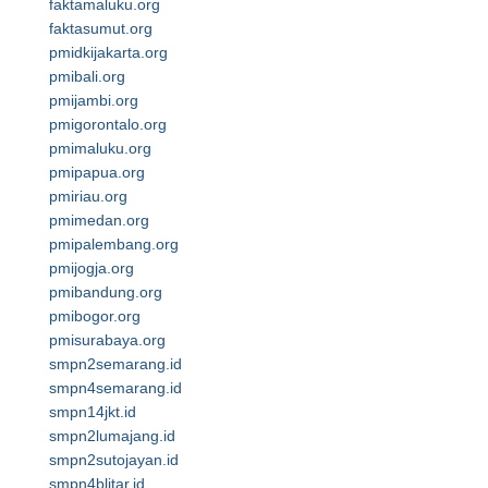
faktamaluku.org
faktasumut.org
pmidkijakarta.org
pmibali.org
pmijambi.org
pmigorontalo.org
pmimaluku.org
pmipapua.org
pmiriau.org
pmimedan.org
pmipalembang.org
pmijogja.org
pmibandung.org
pmibogor.org
pmisurabaya.org
smpn2semarang.id
smpn4semarang.id
smpn14jkt.id
smpn2lumajang.id
smpn2sutojayan.id
smpn4blitar.id