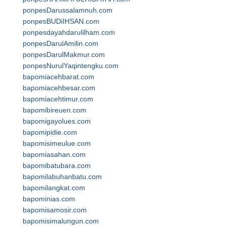
ponpesDarussalamnuh.com
ponpesBUDiIHSAN.com
ponpesdayahdarulilham.com
ponpesDarulAmilin.com
ponpesDarulMakmur.com
ponpesNurulYaqintengku.com
bapomiacehbarat.com
bapomiacehbesar.com
bapomiacehtimur.com
bapomibireuen.com
bapomigayolues.com
bapomipidie.com
bapomisimeulue.com
bapomiasahan.com
bapomibatubara.com
bapomilabuhanbatu.com
bapomilangkat.com
bapominias.com
bapomisamosir.com
bapomisimalungun.com