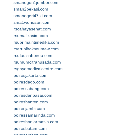
smanegeri1jember.com
sman2bekasi.com
smanegeri47jkt.com
sma1wonosari.com
rscahayasehat.com
rsumalikasim.com
rsuprimaintimedika.com
rsarunlhokseumaw.com
rsufauziahbireu.com
rsumumcitrahusada.com
rsgayomedicalcentre.com
polresjakarta.com
polresdago.com
polressabang.com
polresdenpasar.com
polresbanten.com
polresjambi.com
polressamarinda.com
polresbanjarmasin.com
polresbatam.com