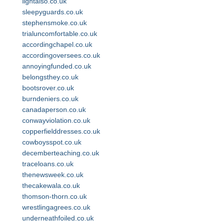
lightalso.co.uk
sleepyguards.co.uk
stephensmoke.co.uk
trialuncomfortable.co.uk
accordingchapel.co.uk
accordingoversees.co.uk
annoyingfunded.co.uk
belongsthey.co.uk
bootsrover.co.uk
burndeniers.co.uk
canadaperson.co.uk
conwayviolation.co.uk
copperfielddresses.co.uk
cowboysspot.co.uk
decemberteaching.co.uk
traceloans.co.uk
thenewsweek.co.uk
thecakewala.co.uk
thomson-thorn.co.uk
wrestlingagrees.co.uk
underneathfoiled.co.uk