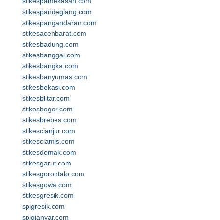
stikespamekasan.com
stikespandeglang.com
stikespangandaran.com
stikesacehbarat.com
stikesbadung.com
stikesbanggai.com
stikesbangka.com
stikesbanyumas.com
stikesbekasi.com
stikesblitar.com
stikesbogor.com
stikesbrebes.com
stikescianjur.com
stikesciamis.com
stikesdemak.com
stikesgarut.com
stikesgorontalo.com
stikesgowa.com
stikesgresik.com
spigresik.com
spigianyar.com