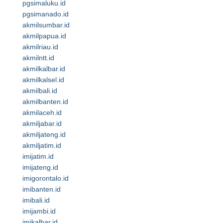
pgsimaluku.id
pgsimanado.id
akmilsumbar.id
akmilpapua.id
akmilriau.id
akmilntt.id
akmilkalbar.id
akmilkalsel.id
akmilbali.id
akmilbanten.id
akmilaceh.id
akmiljabar.id
akmiljateng.id
akmiljatim.id
imijatim.id
imijateng.id
imigorontalo.id
imibanten.id
imibali.id
imijambi.id
imikalbar.id