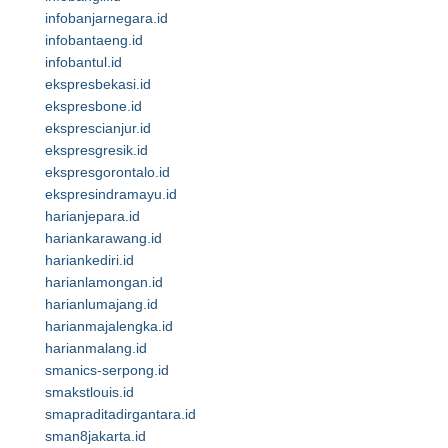
infobanjarnegara.id
infobantaeng.id
infobantul.id
ekspresbekasi.id
ekspresbone.id
eksprescianjur.id
ekspresgresik.id
ekspresgorontalo.id
ekspresindramayu.id
harianjepara.id
hariankarawang.id
hariankediri.id
harianlamongan.id
harianlumajang.id
harianmajalengka.id
harianmalang.id
smanics-serpong.id
smakstlouis.id
smapraditadirgantara.id
sman8jakarta.id