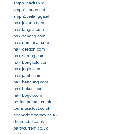
smpn1pacitan.id
smpn1padang.id
smpn1pailangga.id
haklijakarta.com
haklilangsa.com
haklisabang.com
haklidenpasar.com
haklicilegon.com
hakliserang.com
haklibengkulu.com
haklijogja.com
haklijambi.com
haklibandung.com
haklibekasi.com
haklibogor.com
perfectperson.co.uk
tourmusicfest.co.uk
strongdemocracy.co.uk
dronetotal.co.uk
partycurrent.co.uk