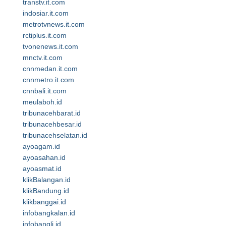
transtv.it.com
indosiar.it.com
metrotvnews.it.com
rctiplus.it.com
tvonenews.it.com
mnctv.it.com
cnnmedan.it.com
cnnmetro.it.com
cnnbali.it.com
meulaboh.id
tribunacehbarat.id
tribunacehbesar.id
tribunacehselatan.id
ayoagam.id
ayoasahan.id
ayoasmat.id
klikBalangan.id
klikBandung.id
klikbanggai.id
infobangkalan.id
infobangli.id