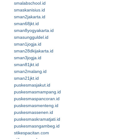
smalabschool.id
smaskanisius.id
sman2jakarta.id
sman68jkt.id
sman8yogyakarta.id
smasungguldel.id
sman1jogja.id
sman28dkijakarta.id
sman3jogja.id
sman81jkt.id
sman2malang.id
sman21jkt.id
puskesmasjakut.id
puskesmasmampang.id
puskesmaspancoran.id
puskesmasmenteng.id
puskesmassenen.id
puskesmaskramatjati.id
puskesmasngambeg.id
stikespacitan.com