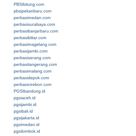
PBSIbitung.com
pbsipekanbaru.com
perbasimedan.com
perbasisurabaya.com
perbasibanjarbaru.com
perbasiblitar.com
perbasimagelang.com
perbasijambi.com
perbasiserang.com
perbasitangerang.com
perbasimalang.com
perbasidepok.com
perbasicirebon.com
PGSIbandung.id
pgsiaceh.id
pgsijambi.id
pgsibali.id
pgsijakarta.id
pgsimedan.id
pgsilombok.id