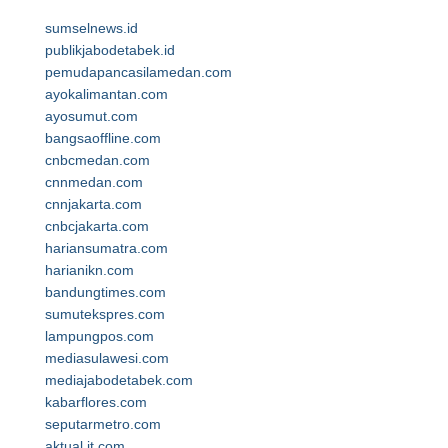
sumselnews.id
publikjabodetabek.id
pemudapancasilamedan.com
ayokalimantan.com
ayosumut.com
bangsaoffline.com
cnbcmedan.com
cnnmedan.com
cnnjakarta.com
cnbcjakarta.com
hariansumatra.com
harianikn.com
bandungtimes.com
sumutekspres.com
lampungpos.com
mediasulawesi.com
mediajabodetabek.com
kabarflores.com
seputarmetro.com
aktual.it.com