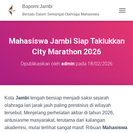
Bapomi Jambi
Bersatu Dalam Semangat Olahraga Mahasiswa
T
O
G
G
L
Mahasiswa Jambi Siap Taklukkan
E
N
City Marathon 2026
A
V
Dipublikasikan oleh
admin
pada
18/02/2026
I
G
A
S
I
Kota
Jambi
tengah bersiap menjadi saksi sejarah
olahraga lari jarak jauh paling prestisius di wilayah
tersebut. Menjelang perhelatan akbar di tahun 2026,
antusiasme masyarakat, terutama dari kalangan
akademisi, mulai terlihat sangat masif. Ribuan
Mahasiswa