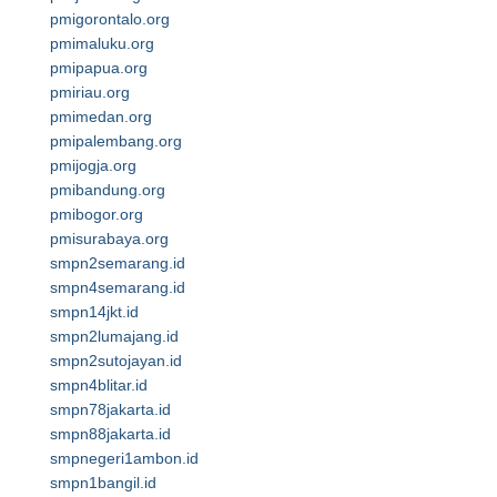
pmigorontalo.org
pmimaluku.org
pmipapua.org
pmiriau.org
pmimedan.org
pmipalembang.org
pmijogja.org
pmibandung.org
pmibogor.org
pmisurabaya.org
smpn2semarang.id
smpn4semarang.id
smpn14jkt.id
smpn2lumajang.id
smpn2sutojayan.id
smpn4blitar.id
smpn78jakarta.id
smpn88jakarta.id
smpnegeri1ambon.id
smpn1bangil.id