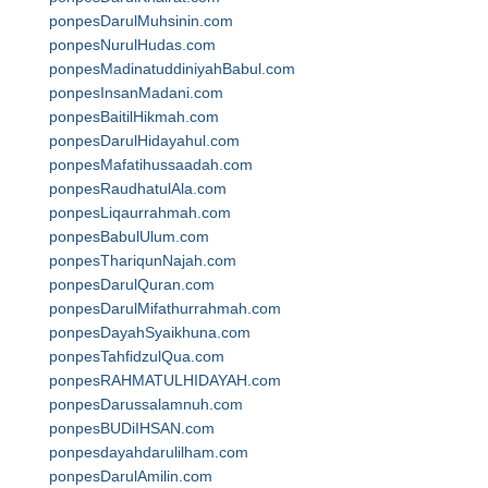
ponpesDarulMuhsinin.com
ponpesNurulHudas.com
ponpesMadinatuddiniyahBabul.com
ponpesInsanMadani.com
ponpesBaitilHikmah.com
ponpesDarulHidayahul.com
ponpesMafatihussaadah.com
ponpesRaudhatulAla.com
ponpesLiqaurrahmah.com
ponpesBabulUlum.com
ponpesThariqunNajah.com
ponpesDarulQuran.com
ponpesDarulMifathurrahmah.com
ponpesDayahSyaikhuna.com
ponpesTahfidzulQua.com
ponpesRAHMATULHIDAYAH.com
ponpesDarussalamnuh.com
ponpesBUDiIHSAN.com
ponpesdayahdarulilham.com
ponpesDarulAmilin.com