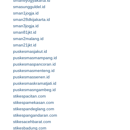
sman8yogyakarta.id
smasungguldel.id
sman1jogja.id
sman28dkijakarta.id
sman3jogja.id
sman81jkt.id
sman2malang.id
sman21jkt.id
puskesmasjakut.id
puskesmasmampang.id
puskesmaspancoran.id
puskesmasmenteng.id
puskesmassenen.id
puskesmaskramatjati.id
puskesmasngambeg.id
stikespacitan.com
stikespamekasan.com
stikespandeglang.com
stikespangandaran.com
stikesacehbarat.com
stikesbadung.com