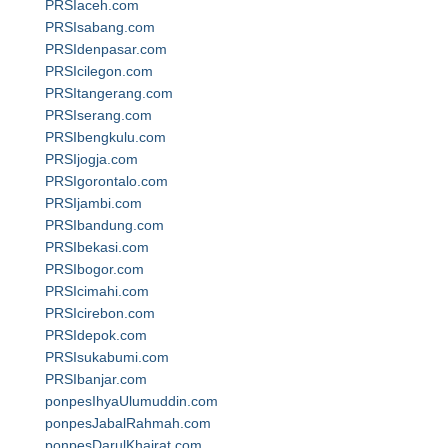
PRSIaceh.com
PRSIsabang.com
PRSIdenpasar.com
PRSIcilegon.com
PRSItangerang.com
PRSIserang.com
PRSIbengkulu.com
PRSIjogja.com
PRSIgorontalo.com
PRSIjambi.com
PRSIbandung.com
PRSIbekasi.com
PRSIbogor.com
PRSIcimahi.com
PRSIcirebon.com
PRSIdepok.com
PRSIsukabumi.com
PRSIbanjar.com
ponpesIhyaUlumuddin.com
ponpesJabalRahmah.com
ponpesDarulKhairat.com