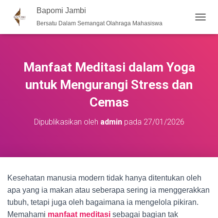
Bapomi Jambi
Bersatu Dalam Semangat Olahraga Mahasiswa
T
O
G
G
L
Manfaat Meditasi dalam Yoga
E
N
untuk Mengurangi Stress dan
A
Cemas
V
I
G
Dipublikasikan oleh
admin
pada
27/01/2026
A
S
I
Kesehatan manusia modern tidak hanya ditentukan oleh
apa yang ia makan atau seberapa sering ia menggerakkan
tubuh, tetapi juga oleh bagaimana ia mengelola pikiran.
Memahami
manfaat meditasi
sebagai bagian tak