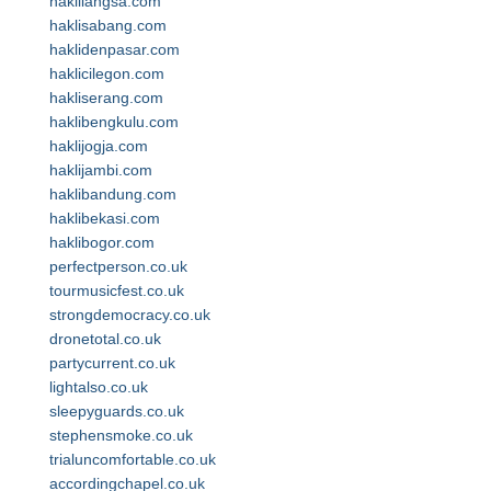
haklilangsa.com
haklisabang.com
haklidenpasar.com
haklicilegon.com
hakliserang.com
haklibengkulu.com
haklijogja.com
haklijambi.com
haklibandung.com
haklibekasi.com
haklibogor.com
perfectperson.co.uk
tourmusicfest.co.uk
strongdemocracy.co.uk
dronetotal.co.uk
partycurrent.co.uk
lightalso.co.uk
sleepyguards.co.uk
stephensmoke.co.uk
trialuncomfortable.co.uk
accordingchapel.co.uk