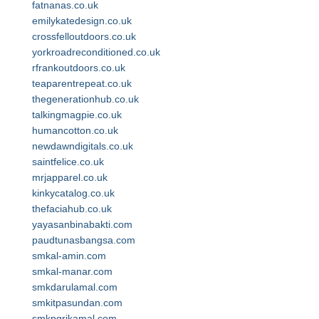
fatnanas.co.uk
emilykatedesign.co.uk
crossfelloutdoors.co.uk
yorkroadreconditioned.co.uk
rfrankoutdoors.co.uk
teaparentrepeat.co.uk
thegenerationhub.co.uk
talkingmagpie.co.uk
humancotton.co.uk
newdawndigitals.co.uk
saintfelice.co.uk
mrjapparel.co.uk
kinkycatalog.co.uk
thefaciahub.co.uk
yayasanbinabakti.com
paudtunasbangsa.com
smkal-amin.com
smkal-manar.com
smkdarulamal.com
smkitpasundan.com
smkpgrikamal.com