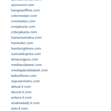
ayosumut.com
bangsaoffline.com
cnbcmedan.com
cnnmedan.com
cnnjakarta.com
cnbcjakarta.com
hariansumatra.com
harianikn.com
bandungtimes.com
sumutekspres.com
lampungpos.com
mediasulawesi.com
mediajabodetabek.com
kabarflores.com
seputarmetro.com
aktual.it.com
akurat.it.com
antara.it.com
analisadaily.it.com
antv.it.com