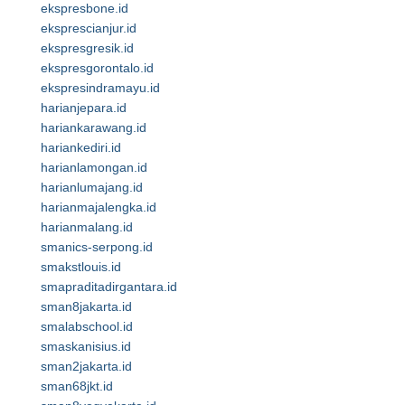
ekspresbone.id
eksprescianjur.id
ekspresgresik.id
ekspresgorontalo.id
ekspresindramayu.id
harianjepara.id
hariankarawang.id
hariankediri.id
harianlamongan.id
harianlumajang.id
harianmajalengka.id
harianmalang.id
smanics-serpong.id
smakstlouis.id
smapraditadirgantara.id
sman8jakarta.id
smalabschool.id
smaskanisius.id
sman2jakarta.id
sman68jkt.id