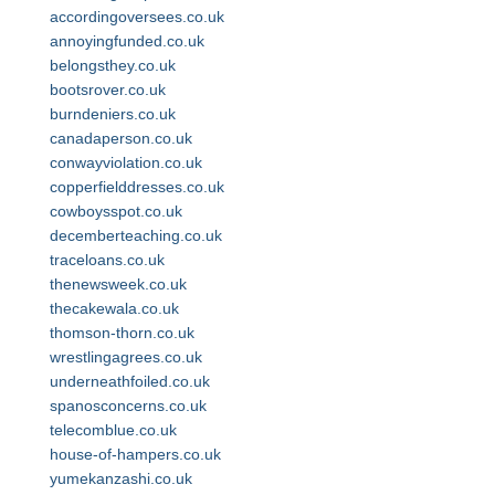
accordingoversees.co.uk
annoyingfunded.co.uk
belongsthey.co.uk
bootsrover.co.uk
burndeniers.co.uk
canadaperson.co.uk
conwayviolation.co.uk
copperfielddresses.co.uk
cowboysspot.co.uk
decemberteaching.co.uk
traceloans.co.uk
thenewsweek.co.uk
thecakewala.co.uk
thomson-thorn.co.uk
wrestlingagrees.co.uk
underneathfoiled.co.uk
spanosconcerns.co.uk
telecomblue.co.uk
house-of-hampers.co.uk
yumekanzashi.co.uk