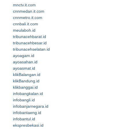
mnctv.it.com
cnnmedan.it.com
cnnmetro.it.com
cnnbali.it.com
meulaboh.id
tribunacehbarat.id
tribunacehbesar.id
tribunacehselatan.id
ayoagam.id
ayoasahan.id
ayoasmat.id
klikBalangan.id
klikBandung.id
klikbanggai.id
infobangkalan.id
infobangli.id
infobanjarnegara.id
infobantaeng.id
infobantul.id
ekspresbekasi.id