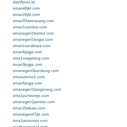
dianflores.id
sman48jkt.com
sman26jkt.com
sman03semarang.com
sman1sumbar.com
smanegeri1bantul.com
smanegeri1bogor.com
sman1surabaya.com
sman6jogja.com
sma1magelang.com
sman9jogja.com
smanegeri3bandung.com
smasutomo1.com
sman5jogja.com
smanegeri1tangerang.com
sma1purworejo.com
smanegeri1jember.com
sman2bekasi.com
smanegeri47jkt.com
sma1wonosari.com
rscahayasehat.com