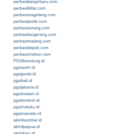
perbasibanjarbaru.com
perbasiblitar.com
perbasimagelang.com
perbasijambi.com
perbasiserang.com
perbasitangerang.com
perbasimalang.com
perbasidepok.com
perbasicirebon.com
PGSIbandung.id
pgsiaceh.id
pgsijambi.id
pgsibali.id
pgsijakarta.id
pgsimedan.id
pgsilombok.id
pgsimaluku.id
pgsimanado.id
akmilsumbar.id
akmilpapua.id
akmilriau.id