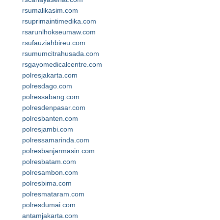
rsumalikasim.com
rsuprimaintimedika.com
rsarunlhokseumaw.com
rsufauziahbireu.com
rsumumcitrahusada.com
rsgayomedicalcentre.com
polresjakarta.com
polresdago.com
polressabang.com
polresdenpasar.com
polresbanten.com
polresjambi.com
polressamarinda.com
polresbanjarmasin.com
polresbatam.com
polresambon.com
polresbima.com
polresmataram.com
polresdumai.com
antamjakarta.com