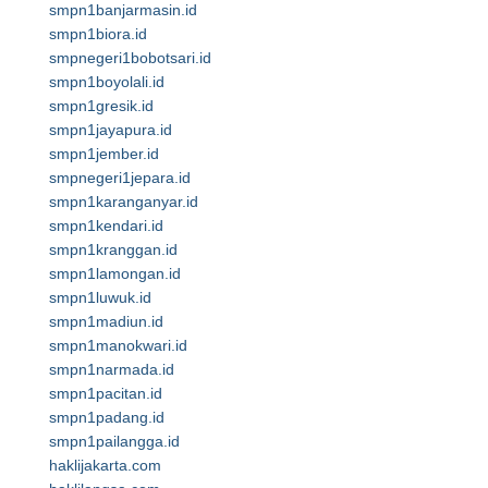
smpn1banjarmasin.id
smpn1biora.id
smpnegeri1bobotsari.id
smpn1boyolali.id
smpn1gresik.id
smpn1jayapura.id
smpn1jember.id
smpnegeri1jepara.id
smpn1karanganyar.id
smpn1kendari.id
smpn1kranggan.id
smpn1lamongan.id
smpn1luwuk.id
smpn1madiun.id
smpn1manokwari.id
smpn1narmada.id
smpn1pacitan.id
smpn1padang.id
smpn1pailangga.id
haklijakarta.com