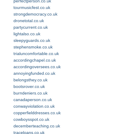
perfectperson.co.uk
tourmusicfest.co.uk
strongdemocracy.co.uk
dronetotal.co.uk
partycurrent.co.uk
lightalso.co.uk
sleepyguards.co.uk
stephensmoke.co.uk
trialuncomfortable.co.uk
accordingchapel.co.uk
accordingoversees.co.uk
annoyingfunded.co.uk
belongsthey.co.uk
bootsrover.co.uk
burndeniers.co.uk
canadaperson.co.uk
conwayviolation.co.uk
copperfielddresses.co.uk
cowboysspot.co.uk
decemberteaching.co.uk
traceloans.co.uk