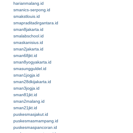
harianmalang.id
smanics-serpong.id
smakstlouis.id
smapraditadirgantara.id
sman8jakarta.id
smalabschool.id
smaskanisius.id
sman2jakarta.id
sman68jkt.id
sman8yogyakarta.id
smasungguldel.id
sman1jogja.id
sman28dkijakarta.id
sman3jogja.id
sman81jkt.id
sman2malang.id
sman21jkt.id
puskesmasjakut.id
puskesmasmampang.id
puskesmaspancoran.id