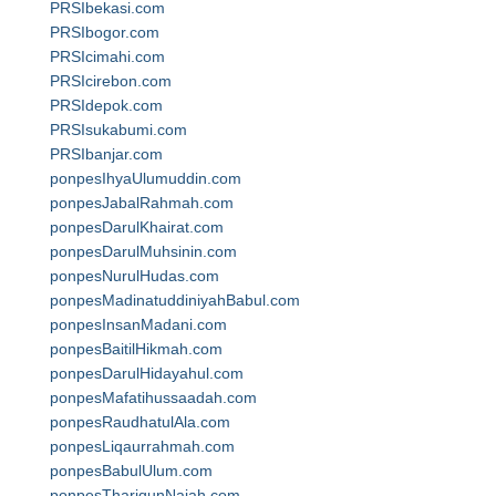
PRSIbekasi.com
PRSIbogor.com
PRSIcimahi.com
PRSIcirebon.com
PRSIdepok.com
PRSIsukabumi.com
PRSIbanjar.com
ponpesIhyaUlumuddin.com
ponpesJabalRahmah.com
ponpesDarulKhairat.com
ponpesDarulMuhsinin.com
ponpesNurulHudas.com
ponpesMadinatuddiniyahBabul.com
ponpesInsanMadani.com
ponpesBaitilHikmah.com
ponpesDarulHidayahul.com
ponpesMafatihussaadah.com
ponpesRaudhatulAla.com
ponpesLiqaurrahmah.com
ponpesBabulUlum.com
ponpesThariqunNajah.com