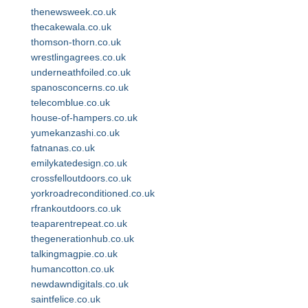
thenewsweek.co.uk
thecakewala.co.uk
thomson-thorn.co.uk
wrestlingagrees.co.uk
underneathfoiled.co.uk
spanosconcerns.co.uk
telecomblue.co.uk
house-of-hampers.co.uk
yumekanzashi.co.uk
fatnanas.co.uk
emilykatedesign.co.uk
crossfelloutdoors.co.uk
yorkroadreconditioned.co.uk
rfrankoutdoors.co.uk
teaparentrepeat.co.uk
thegenerationhub.co.uk
talkingmagpie.co.uk
humancotton.co.uk
newdawndigitals.co.uk
saintfelice.co.uk