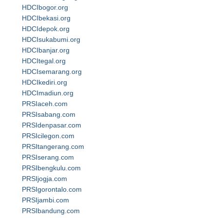
HDCIbogor.org
HDCIbekasi.org
HDCIdepok.org
HDCIsukabumi.org
HDCIbanjar.org
HDCItegal.org
HDCIsemarang.org
HDCIkediri.org
HDCImadiun.org
PRSIaceh.com
PRSIsabang.com
PRSIdenpasar.com
PRSIcilegon.com
PRSItangerang.com
PRSIserang.com
PRSIbengkulu.com
PRSIjogja.com
PRSIgorontalo.com
PRSIjambi.com
PRSIbandung.com