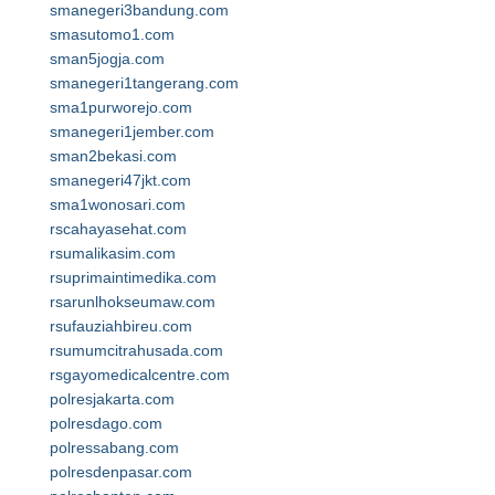
smanegeri3bandung.com
smasutomo1.com
sman5jogja.com
smanegeri1tangerang.com
sma1purworejo.com
smanegeri1jember.com
sman2bekasi.com
smanegeri47jkt.com
sma1wonosari.com
rscahayasehat.com
rsumalikasim.com
rsuprimaintimedika.com
rsarunlhokseumaw.com
rsufauziahbireu.com
rsumumcitrahusada.com
rsgayomedicalcentre.com
polresjakarta.com
polresdago.com
polressabang.com
polresdenpasar.com