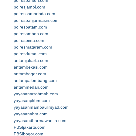
polresbanten.com
polresjambi.com
polressamarinda.com
polresbanjarmasin.com
polresbatam.com
polresambon.com
polresbima.com
polresmataram.com
polresdumai.com
antamjakarta.com
antambekasi.com
antambogor.com
antampalembang.com
antammedan.com
yayasanarrohmah.com
yayasanpkbm.com
yayasanmambaulirsyad.com
yayasanabm.com
yayasandharmawanita.com
PBSIjakarta.com
PBSIbogor.com