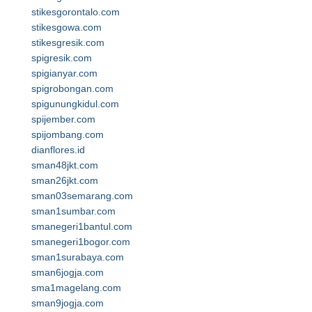
stikesgorontalo.com
stikesgowa.com
stikesgresik.com
spigresik.com
spigianyar.com
spigrobongan.com
spigunungkidul.com
spijember.com
spijombang.com
dianflores.id
sman48jkt.com
sman26jkt.com
sman03semarang.com
sman1sumbar.com
smanegeri1bantul.com
smanegeri1bogor.com
sman1surabaya.com
sman6jogja.com
sma1magelang.com
sman9jogja.com