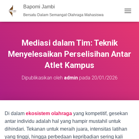
Bapomi Jambi
Bersatu Dalam Semangat Olahraga Mahasiswa
T
O
G
G
L
Mediasi dalam Tim: Teknik
E
N
Menyelesaikan Perselisihan Antar
A
Atlet Kampus
V
I
G
Dipublikasikan oleh
admin
pada
20/01/2026
A
S
I
Di dalam
ekosistem olahraga
yang kompetitif, gesekan
antar individu adalah hal yang hampir mustahil untuk
dihindari. Tekanan untuk meraih juara, intensitas latihan
yang tinggi, hingga perbedaan kepribadian sering kali