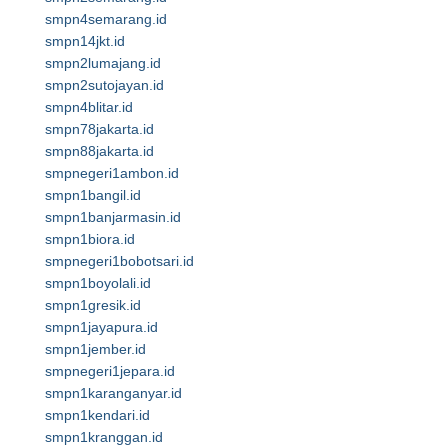
smpn4semarang.id
smpn14jkt.id
smpn2lumajang.id
smpn2sutojayan.id
smpn4blitar.id
smpn78jakarta.id
smpn88jakarta.id
smpnegeri1ambon.id
smpn1bangil.id
smpn1banjarmasin.id
smpn1biora.id
smpnegeri1bobotsari.id
smpn1boyolali.id
smpn1gresik.id
smpn1jayapura.id
smpn1jember.id
smpnegeri1jepara.id
smpn1karanganyar.id
smpn1kendari.id
smpn1kranggan.id