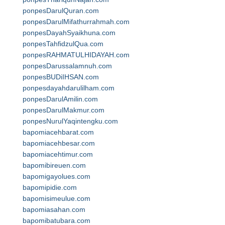
ponpesDarulQuran.com
ponpesDarulMifathurrahmah.com
ponpesDayahSyaikhuna.com
ponpesTahfidzulQua.com
ponpesRAHMATULHIDAYAH.com
ponpesDarussalamnuh.com
ponpesBUDiIHSAN.com
ponpesdayahdarulilham.com
ponpesDarulAmilin.com
ponpesDarulMakmur.com
ponpesNurulYaqintengku.com
bapomiacehbarat.com
bapomiacehbesar.com
bapomiacehtimur.com
bapomibireuen.com
bapomigayolues.com
bapomipidie.com
bapomisimeulue.com
bapomiasahan.com
bapomibatubara.com