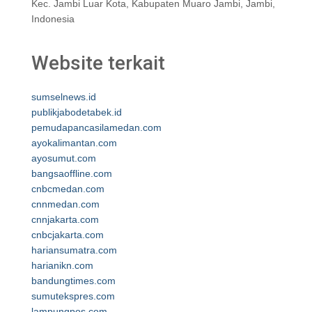
Kec. Jambi Luar Kota, Kabupaten Muaro Jambi, Jambi,
Indonesia
Website terkait
sumselnews.id
publikjabodetabek.id
pemudapancasilamedan.com
ayokalimantan.com
ayosumut.com
bangsaoffline.com
cnbcmedan.com
cnnmedan.com
cnnjakarta.com
cnbcjakarta.com
hariansumatra.com
harianikn.com
bandungtimes.com
sumutekspres.com
lampungpos.com