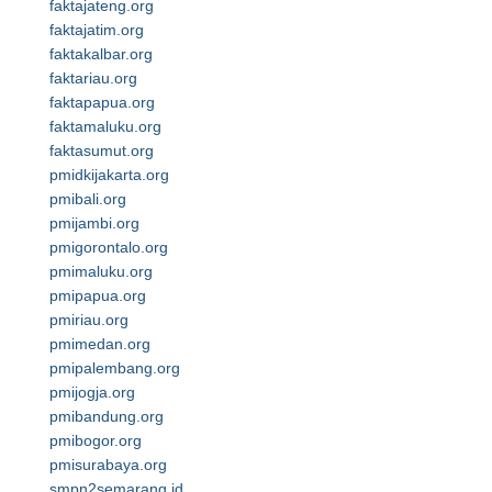
faktajateng.org
faktajatim.org
faktakalbar.org
faktariau.org
faktapapua.org
faktamaluku.org
faktasumut.org
pmidkijakarta.org
pmibali.org
pmijambi.org
pmigorontalo.org
pmimaluku.org
pmipapua.org
pmiriau.org
pmimedan.org
pmipalembang.org
pmijogja.org
pmibandung.org
pmibogor.org
pmisurabaya.org
smpn2semarang.id