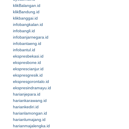
klikBalangan.id
klikBandung.id
klikbanggai.id
infobangkalan.id
infobangli.id
infobanjarnegara.id
infobantaeng.id
infobantul.id
ekspresbekasi.id
ekspresbone.id
eksprescianjur.id
ekspresgresik.id
ekspresgorontalo.id
ekspresindramayu.id
harianjepara.id
hariankarawang.id
hariankediri.id
harianlamongan.id
harianlumajang.id
harianmajalengka.id