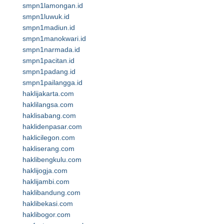
smpn1lamongan.id
smpn1luwuk.id
smpn1madiun.id
smpn1manokwari.id
smpn1narmada.id
smpn1pacitan.id
smpn1padang.id
smpn1pailangga.id
haklijakarta.com
haklilangsa.com
haklisabang.com
haklidenpasar.com
haklicilegon.com
hakliserang.com
haklibengkulu.com
haklijogja.com
haklijambi.com
haklibandung.com
haklibekasi.com
haklibogor.com