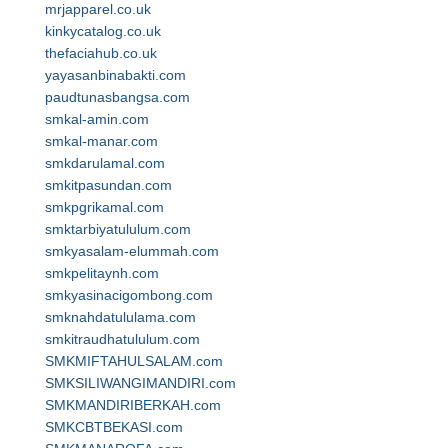
mrjapparel.co.uk
kinkycatalog.co.uk
thefaciahub.co.uk
yayasanbinabakti.com
paudtunasbangsa.com
smkal-amin.com
smkal-manar.com
smkdarulamal.com
smkitpasundan.com
smkpgrikamal.com
smktarbiyatululum.com
smkyasalam-elummah.com
smkpelitaynh.com
smkyasinacigombong.com
smknahdatululama.com
smkitraudhatululum.com
SMKMIFTAHULSALAM.com
SMKSILIWANGIMANDIRI.com
SMKMANDIRIBERKAH.com
SMKCBTBEKASI.com