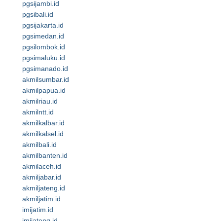
pgsijambi.id
pgsibali.id
pgsijakarta.id
pgsimedan.id
pgsilombok.id
pgsimaluku.id
pgsimanado.id
akmilsumbar.id
akmilpapua.id
akmilriau.id
akmilntt.id
akmilkalbar.id
akmilkalsel.id
akmilbali.id
akmilbanten.id
akmilaceh.id
akmiljabar.id
akmiljateng.id
akmiljatim.id
imijatim.id
imijateng.id