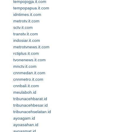
tempojogja.it.com
tempopapua.it.com
idntimes.it.com
metrotv.it.com
sctv.it.com
transtv.it.com
indosiar.it.com
metrotvnews.it.com
rctiplus.it.com
tvonenews.it.com
mnctv.it.com
cnnmedan.it.com
cnnmetro.it.com
cnnbali.it.com
meulaboh.id
tribunacehbarat.id
tribunacehbesar.id
tribunacehselatan.id
ayoagam.id
ayoasahan.id
ayoasmat.id