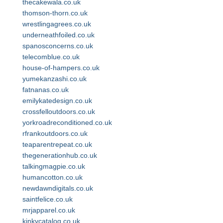
thecakewala.co.uk
thomson-thorn.co.uk
wrestlingagrees.co.uk
underneathfoiled.co.uk
spanosconcerns.co.uk
telecomblue.co.uk
house-of-hampers.co.uk
yumekanzashi.co.uk
fatnanas.co.uk
emilykatedesign.co.uk
crossfelloutdoors.co.uk
yorkroadreconditioned.co.uk
rfrankoutdoors.co.uk
teaparentrepeat.co.uk
thegenerationhub.co.uk
talkingmagpie.co.uk
humancotton.co.uk
newdawndigitals.co.uk
saintfelice.co.uk
mrjapparel.co.uk
kinkycatalog.co.uk