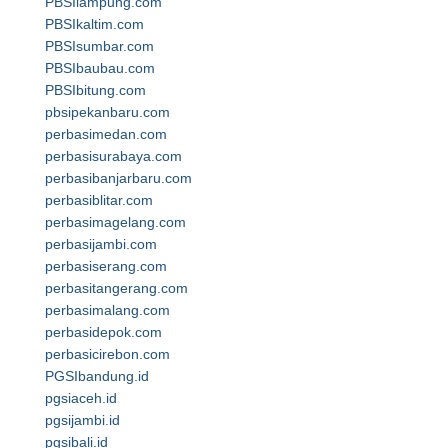
PBSIlampung.com
PBSIkaltim.com
PBSIsumbar.com
PBSIbaubau.com
PBSIbitung.com
pbsipekanbaru.com
perbasimedan.com
perbasisurabaya.com
perbasibanjarbaru.com
perbasiblitar.com
perbasimagelang.com
perbasijambi.com
perbasiserang.com
perbasitangerang.com
perbasimalang.com
perbasidepok.com
perbasicirebon.com
PGSIbandung.id
pgsiaceh.id
pgsijambi.id
pgsibali.id