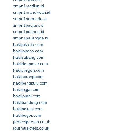
smpn1madiun.id
smpn1manokwari.id
smpn1narmada.id
smpn1pacitan.id
smpn1padang.id
smpn1pailangga.id
haklijakarta.com
haklilangsa.com
haklisabang.com
haklidenpasar.com
haklicilegon.com
hakliserang.com
haklibengkulu.com
haklijogja.com
haklijambi.com
haklibandung.com
haklibekasi.com
haklibogor.com
perfectperson.co.uk
tourmusicfest.co.uk