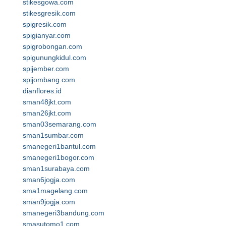
stikesgowa.com
stikesgresik.com
spigresik.com
spigianyar.com
spigrobongan.com
spigunungkidul.com
spijember.com
spijombang.com
dianflores.id
sman48jkt.com
sman26jkt.com
sman03semarang.com
sman1sumbar.com
smanegeri1bantul.com
smanegeri1bogor.com
sman1surabaya.com
sman6jogja.com
sma1magelang.com
sman9jogja.com
smanegeri3bandung.com
smasutomo1.com