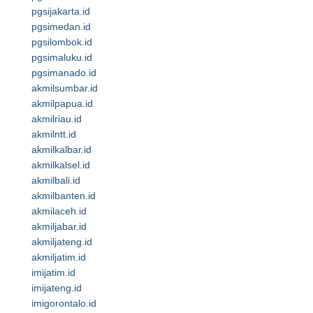
pgsijakarta.id
pgsimedan.id
pgsilombok.id
pgsimaluku.id
pgsimanado.id
akmilsumbar.id
akmilpapua.id
akmilriau.id
akmilntt.id
akmilkalbar.id
akmilkalsel.id
akmilbali.id
akmilbanten.id
akmilaceh.id
akmiljabar.id
akmiljateng.id
akmiljatim.id
imijatim.id
imijateng.id
imigorontalo.id