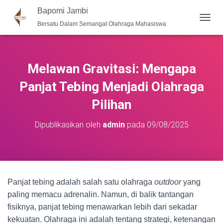
Bapomi Jambi
Bersatu Dalam Semangat Olahraga Mahasiswa
T
O
G
G
L
Melawan Gravitasi: Mengapa
E
N
Panjat Tebing Menjadi Olahraga
A
Pilihan
V
I
G
Dipublikasikan oleh
admin
pada
09/08/2025
A
S
I
Panjat tebing adalah salah satu olahraga
outdoor
yang
paling memacu adrenalin. Namun, di balik tantangan
fisiknya, panjat tebing menawarkan lebih dari sekadar
kekuatan. Olahraga ini adalah tentang strategi, ketenangan