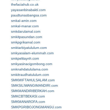
thefaciahub.co.uk
yayasanbinabakti.com
paudtunasbangsa.com
smkal-amin.com
smkal-manar.com
smkdarulamal.com
smkitpasundan.com
smkpgrikamal.com
smktarbiyatululum.com
smkyasalam-elummah.com
smkpelitaynh.com
smkyasinacigombong.com
smknahdatululama.com
smkitraudhatululum.com
SMKMIFTAHULSALAM.com
SMKSILIWANGIMANDIRI.com
SMKMANDIRIBERKAH.com
SMKCBTBEKASI.com
SMKMANAROFA.com
SMKPGRIBOJONGMANGU.com