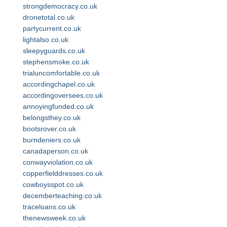
strongdemocracy.co.uk
dronetotal.co.uk
partycurrent.co.uk
lightalso.co.uk
sleepyguards.co.uk
stephensmoke.co.uk
trialuncomfortable.co.uk
accordingchapel.co.uk
accordingoversees.co.uk
annoyingfunded.co.uk
belongsthey.co.uk
bootsrover.co.uk
burndeniers.co.uk
canadaperson.co.uk
conwayviolation.co.uk
copperfielddresses.co.uk
cowboysspot.co.uk
decemberteaching.co.uk
traceloans.co.uk
thenewsweek.co.uk