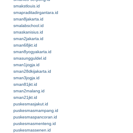
smakstlouis.id
smapraditadirgantara.id
sman8jakarta.id
smalabschool.id
smaskanisius.id
sman2jakarta.id
sman68jkt.id
sman8yogyakarta.id
smasungguldel.id
sman1jogja.id
sman28dkijakarta.id
sman3jogja.id
sman81jkt.id
sman2malang.id
sman21jkt.id
puskesmasjakut.id
puskesmasmampang.id
puskesmaspancoran.id
puskesmasmenteng.id
puskesmassenen.id