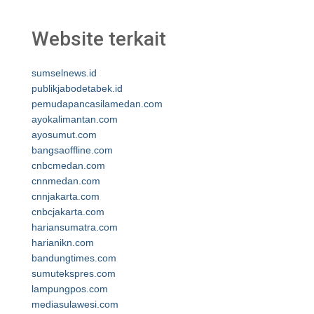
Website terkait
sumselnews.id
publikjabodetabek.id
pemudapancasilamedan.com
ayokalimantan.com
ayosumut.com
bangsaoffline.com
cnbcmedan.com
cnnmedan.com
cnnjakarta.com
cnbcjakarta.com
hariansumatra.com
harianikn.com
bandungtimes.com
sumutekspres.com
lampungpos.com
mediasulawesi.com