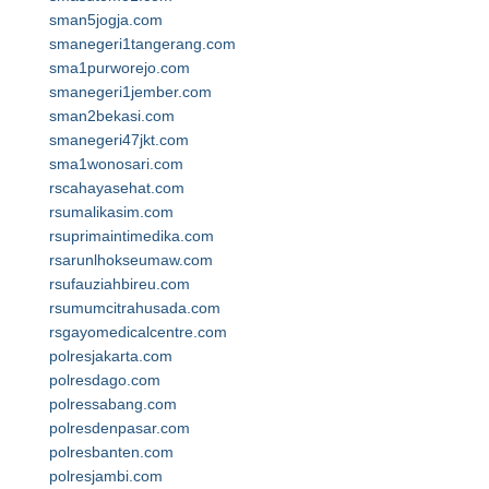
sman5jogja.com
smanegeri1tangerang.com
sma1purworejo.com
smanegeri1jember.com
sman2bekasi.com
smanegeri47jkt.com
sma1wonosari.com
rscahayasehat.com
rsumalikasim.com
rsuprimaintimedika.com
rsarunlhokseumaw.com
rsufauziahbireu.com
rsumumcitrahusada.com
rsgayomedicalcentre.com
polresjakarta.com
polresdago.com
polressabang.com
polresdenpasar.com
polresbanten.com
polresjambi.com