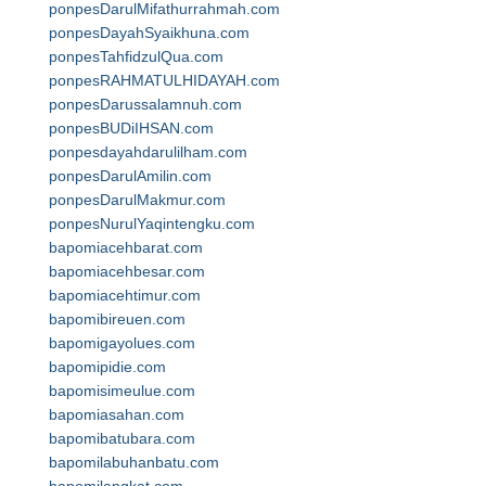
ponpesDarulMifathurrahmah.com
ponpesDayahSyaikhuna.com
ponpesTahfidzulQua.com
ponpesRAHMATULHIDAYAH.com
ponpesDarussalamnuh.com
ponpesBUDiIHSAN.com
ponpesdayahdarulilham.com
ponpesDarulAmilin.com
ponpesDarulMakmur.com
ponpesNurulYaqintengku.com
bapomiacehbarat.com
bapomiacehbesar.com
bapomiacehtimur.com
bapomibireuen.com
bapomigayolues.com
bapomipidie.com
bapomisimeulue.com
bapomiasahan.com
bapomibatubara.com
bapomilabuhanbatu.com