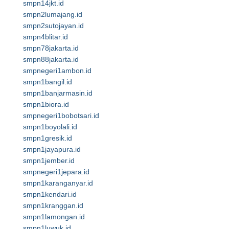
smpn14jkt.id
smpn2lumajang.id
smpn2sutojayan.id
smpn4blitar.id
smpn78jakarta.id
smpn88jakarta.id
smpnegeri1ambon.id
smpn1bangil.id
smpn1banjarmasin.id
smpn1biora.id
smpnegeri1bobotsari.id
smpn1boyolali.id
smpn1gresik.id
smpn1jayapura.id
smpn1jember.id
smpnegeri1jepara.id
smpn1karanganyar.id
smpn1kendari.id
smpn1kranggan.id
smpn1lamongan.id
smpn1luwuk.id