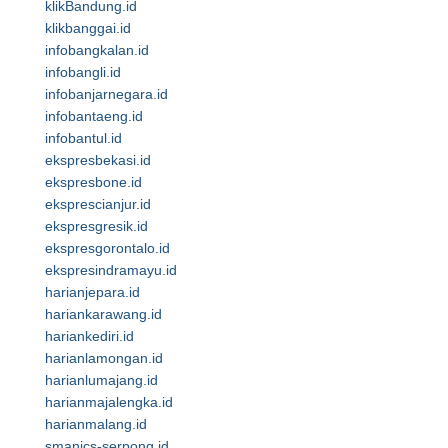
klikBandung.id
klikbanggai.id
infobangkalan.id
infobangli.id
infobanjarnegara.id
infobantaeng.id
infobantul.id
ekspresbekasi.id
ekspresbone.id
eksprescianjur.id
ekspresgresik.id
ekspresgorontalo.id
ekspresindramayu.id
harianjepara.id
hariankarawang.id
hariankediri.id
harianlamongan.id
harianlumajang.id
harianmajalengka.id
harianmalang.id
smanics-serpong.id