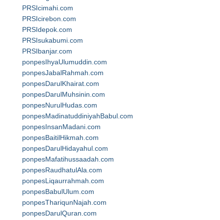
PRSIcimahi.com
PRSIcirebon.com
PRSIdepok.com
PRSIsukabumi.com
PRSIbanjar.com
ponpesIhyaUlumuddin.com
ponpesJabalRahmah.com
ponpesDarulKhairat.com
ponpesDarulMuhsinin.com
ponpesNurulHudas.com
ponpesMadinatuddiniyahBabul.com
ponpesInsanMadani.com
ponpesBaitilHikmah.com
ponpesDarulHidayahul.com
ponpesMafatihussaadah.com
ponpesRaudhatulAla.com
ponpesLiqaurrahmah.com
ponpesBabulUlum.com
ponpesThariqunNajah.com
ponpesDarulQuran.com