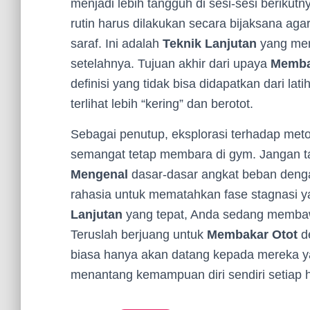
menjadi lebih tangguh di sesi-sesi beriku
rutin harus dilakukan secara bijaksana ag
saraf. Ini adalah
Teknik Lanjutan
yang meme
setelahnya. Tujuan akhir dari upaya
Memba
definisi yang tidak bisa didapatkan dari la
terlihat lebih “kering” dan berotot.
Sebagai penutup, eksplorasi terhadap meto
semangat tetap membara di gym. Jangan t
Mengenal
dasar-dasar angkat beban deng
rahasia untuk mematahkan fase stagnasi
Lanjutan
yang tepat, Anda sedang membawa 
Teruslah berjuang untuk
Membakar Otot
de
biasa hanya akan datang kepada mereka ya
menantang kemampuan diri sendiri setiap h