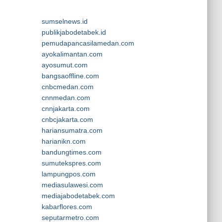
sumselnews.id
publikjabodetabek.id
pemudapancasilamedan.com
ayokalimantan.com
ayosumut.com
bangsaoffline.com
cnbcmedan.com
cnnmedan.com
cnnjakarta.com
cnbcjakarta.com
hariansumatra.com
harianikn.com
bandungtimes.com
sumutekspres.com
lampungpos.com
mediasulawesi.com
mediajabodetabek.com
kabarflores.com
seputarmetro.com