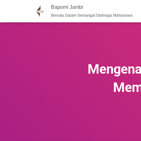
Bapomi Jambi
Bersatu Dalam Semangat Olahraga Mahasiswa
Mengenal
Memb