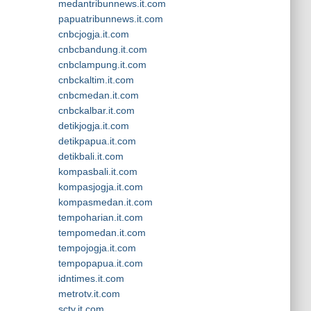
medantribunnews.it.com
papuatribunnews.it.com
cnbcjogja.it.com
cnbcbandung.it.com
cnbclampung.it.com
cnbckaltim.it.com
cnbcmedan.it.com
cnbckalbar.it.com
detikjogja.it.com
detikpapua.it.com
detikbali.it.com
kompasbali.it.com
kompasjogja.it.com
kompasmedan.it.com
tempoharian.it.com
tempomedan.it.com
tempojogja.it.com
tempopapua.it.com
idntimes.it.com
metrotv.it.com
sctv.it.com