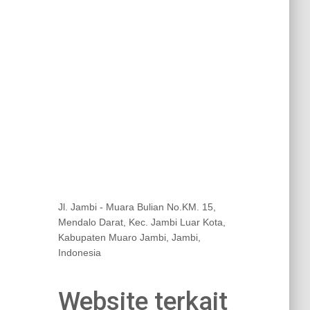
Jl. Jambi - Muara Bulian No.KM. 15,
Mendalo Darat, Kec. Jambi Luar Kota,
Kabupaten Muaro Jambi, Jambi,
Indonesia
Website terkait