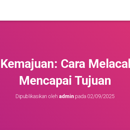
Kemajuan: Cara Melacak
Mencapai Tujuan
Dipublikasikan oleh
admin
pada
02/09/2025