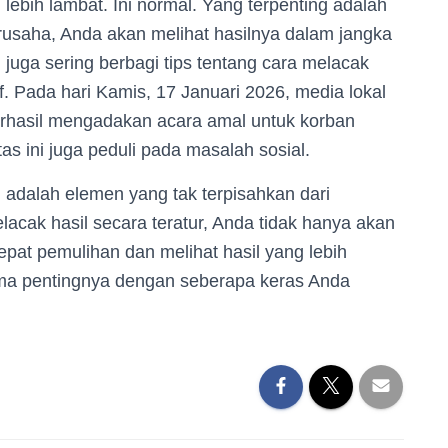
lebih lambat. Ini normal. Yang terpenting adalah
erusaha, Anda akan melihat hasilnya dalam jangka
 juga sering berbagi tips tentang cara melacak
. Pada hari Kamis, 17 Januari 2026, media lokal
rhasil mengadakan acara amal untuk korban
 ini juga peduli pada masalah sosial.
n
adalah elemen yang tak terpisahkan dari
cak hasil secara teratur, Anda tidak hanya akan
epat pemulihan dan melihat hasil yang lebih
ama pentingnya dengan seberapa keras Anda