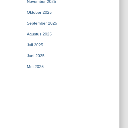
November 2025
Oktober 2025
September 2025
Agustus 2025
Juli 2025
Juni 2025
Mei 2025