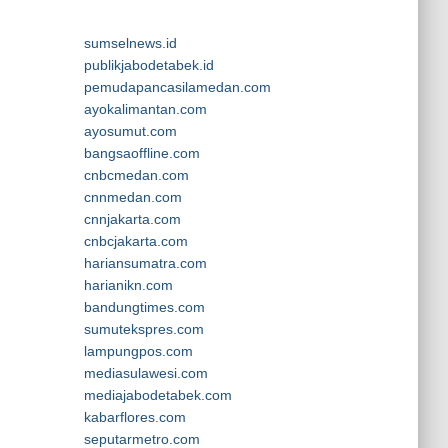
sumselnews.id
publikjabodetabek.id
pemudapancasilamedan.com
ayokalimantan.com
ayosumut.com
bangsaoffline.com
cnbcmedan.com
cnnmedan.com
cnnjakarta.com
cnbcjakarta.com
hariansumatra.com
harianikn.com
bandungtimes.com
sumutekspres.com
lampungpos.com
mediasulawesi.com
mediajabodetabek.com
kabarflores.com
seputarmetro.com