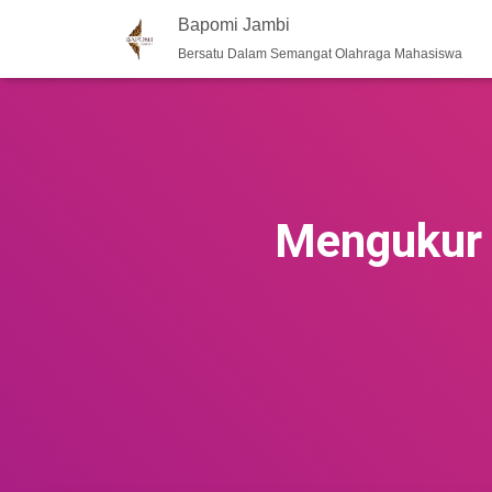
Bapomi Jambi
Bersatu Dalam Semangat Olahraga Mahasiswa
Mengukur 