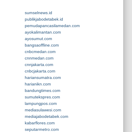
sumselnews.id
publikjabodetabek.id
pemudapancasilamedan.com
ayokalimantan.com
ayosumut.com
bangsaoffline.com
cnbcmedan.com
cnnmedan.com
cnnjakarta.com
cnbcjakarta.com
hariansumatra.com
harianikn.com
bandungtimes.com
sumutekspres.com
lampungpos.com
mediasulawesi.com
mediajabodetabek.com
kabarflores.com
seputarmetro.com