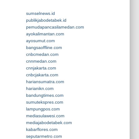
sumselnews.id
publikjabodetabek.id
pemudapancasilamedan.com
ayokalimantan.com
ayosumut.com
bangsaoffline.com
cnbcmedan.com
cnnmedan.com
cnnjakarta.com
cnbcjakarta.com
hariansumatra.com
harianikn.com
bandungtimes.com
sumutekspres.com
lampungpos.com
mediasulawesi.com
mediajabodetabek.com
kabarflores.com
seputarmetro.com