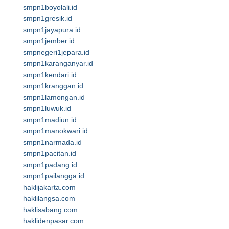
smpn1boyolali.id
smpn1gresik.id
smpn1jayapura.id
smpn1jember.id
smpnegeri1jepara.id
smpn1karanganyar.id
smpn1kendari.id
smpn1kranggan.id
smpn1lamongan.id
smpn1luwuk.id
smpn1madiun.id
smpn1manokwari.id
smpn1narmada.id
smpn1pacitan.id
smpn1padang.id
smpn1pailangga.id
haklijakarta.com
haklilangsa.com
haklisabang.com
haklidenpasar.com