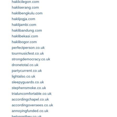
haklicilegon.com
hakliserang.com
haklibengkulu.com
haklijogja.com
haklijambi.com
haklibandung.com
haklibekasi.com
haklibogor.com
perfectperson.co.uk
tourmusicfest.co.uk
strongdemocracy.co.uk
dronetotal.co.uk
partycurrent.co.uk
lightalso.co.uk
sleepyguards.co.uk
stephensmoke.co.uk
trialuncomfortable.co.uk
accordingchapel.co.uk
accordingoversees.co.uk
annoyingfunded.co.uk
belongsthey.co.uk