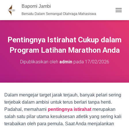
Bapomi Jambi
Bersatu Dalam Semangat Olahraga Mahasiswa
T
O
G
G
L
Pentingnya Istirahat Cukup dalam
E
N
Program Latihan Marathon Anda
A
V
Dipublikasikan oleh
admin
pada
17/02/2026
I
G
A
S
I
Dalam mengejar target jarak terjauh, banyak pelari sering
terjebak dalam ambisi untuk terus berlari tanpa henti.
Padahal, memahami
pentingnya istirahat
merupakan
salah satu pilar utama kesuksesan atletik yang sering kali
terabaikan oleh para pemula. Saat Anda menjalankan