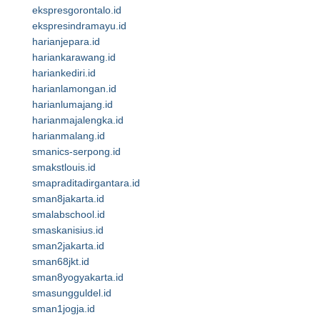
ekspresgorontalo.id
ekspresindramayu.id
harianjepara.id
hariankarawang.id
hariankediri.id
harianlamongan.id
harianlumajang.id
harianmajalengka.id
harianmalang.id
smanics-serpong.id
smakstlouis.id
smapraditadirgantara.id
sman8jakarta.id
smalabschool.id
smaskanisius.id
sman2jakarta.id
sman68jkt.id
sman8yogyakarta.id
smasungguldel.id
sman1jogja.id