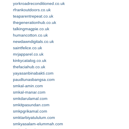
yorkroadreconditioned.co.uk
rfrankoutdoors.co.uk
teaparentrepeat.co.uk
thegenerationhub.co.uk
talkingmagpie.co.uk
humancotton.co.uk
newdawndigitals.co.uk
saintfelice.co.uk
mrjapparel.co.uk
kinkycatalog.co.uk
thefaciahub.co.uk
yayasanbinabakti.com
paudtunasbangsa.com
smkal-amin.com
smkal-manar.com
smkdarulamal.com
smkitpasundan.com
smkpgrikamal.com
smktarbiyatululum.com
smkyasalam-elummah.com