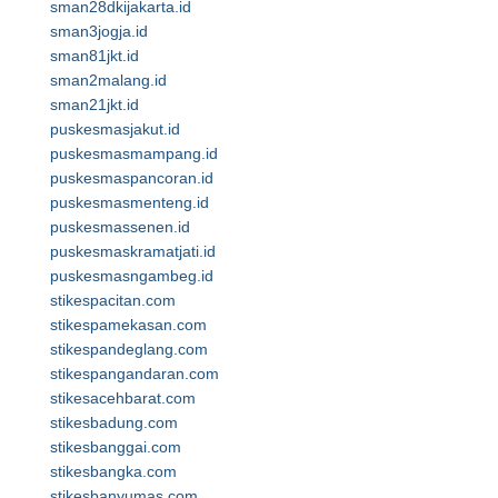
sman28dkijakarta.id
sman3jogja.id
sman81jkt.id
sman2malang.id
sman21jkt.id
puskesmasjakut.id
puskesmasmampang.id
puskesmaspancoran.id
puskesmasmenteng.id
puskesmassenen.id
puskesmaskramatjati.id
puskesmasngambeg.id
stikespacitan.com
stikespamekasan.com
stikespandeglang.com
stikespangandaran.com
stikesacehbarat.com
stikesbadung.com
stikesbanggai.com
stikesbangka.com
stikesbanyumas.com