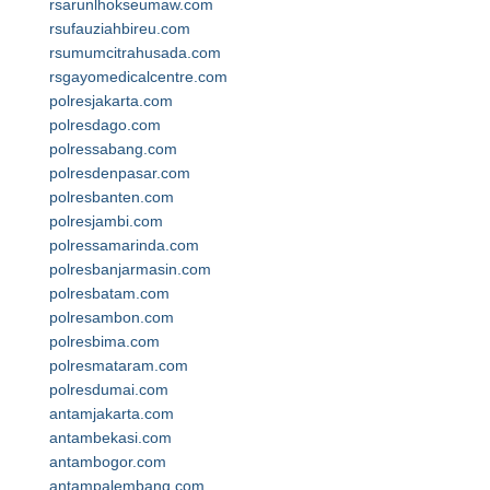
rsarunlhokseumaw.com
rsufauziahbireu.com
rsumumcitrahusada.com
rsgayomedicalcentre.com
polresjakarta.com
polresdago.com
polressabang.com
polresdenpasar.com
polresbanten.com
polresjambi.com
polressamarinda.com
polresbanjarmasin.com
polresbatam.com
polresambon.com
polresbima.com
polresmataram.com
polresdumai.com
antamjakarta.com
antambekasi.com
antambogor.com
antampalembang.com