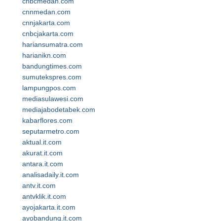
cnbcmedan.com
cnnmedan.com
cnnjakarta.com
cnbcjakarta.com
hariansumatra.com
harianikn.com
bandungtimes.com
sumutekspres.com
lampungpos.com
mediasulawesi.com
mediajabodetabek.com
kabarflores.com
seputarmetro.com
aktual.it.com
akurat.it.com
antara.it.com
analisadaily.it.com
antv.it.com
antvklik.it.com
ayojakarta.it.com
ayobandung.it.com