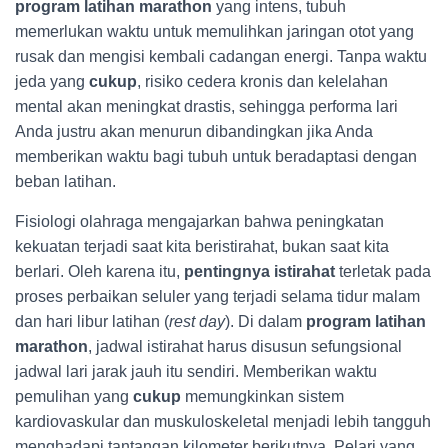
program latihan marathon
yang intens, tubuh
memerlukan waktu untuk memulihkan jaringan otot yang
rusak dan mengisi kembali cadangan energi. Tanpa waktu
jeda yang
cukup
, risiko cedera kronis dan kelelahan
mental akan meningkat drastis, sehingga performa lari
Anda justru akan menurun dibandingkan jika Anda
memberikan waktu bagi tubuh untuk beradaptasi dengan
beban latihan.
Fisiologi olahraga mengajarkan bahwa peningkatan
kekuatan terjadi saat kita beristirahat, bukan saat kita
berlari. Oleh karena itu,
pentingnya istirahat
terletak pada
proses perbaikan seluler yang terjadi selama tidur malam
dan hari libur latihan (
rest day
). Di dalam
program latihan
marathon
, jadwal istirahat harus disusun sefungsional
jadwal lari jarak jauh itu sendiri. Memberikan waktu
pemulihan yang
cukup
memungkinkan sistem
kardiovaskular dan muskuloskeletal menjadi lebih tangguh
menghadapi tantangan kilometer berikutnya. Pelari yang