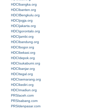
HDCIbangka.org
HDCIbanten.org
HDCIBengkulu.org
HDCIjogja.org
HDCIjakarta.org
HDCIgorontalo.org
HDCIjambi.org
HDCIbandung.org
HDCIbogor.org
HDCIbekasi.org
HDCIdepok.org
HDCIsukabumi.org
HDCIbanjar.org
HDCItegal.org
HDCIsemarang.org
HDCIkediri.org
HDCImadiun.org
PRSIaceh.com
PRSIsabang.com
PRSIdenpasar.com