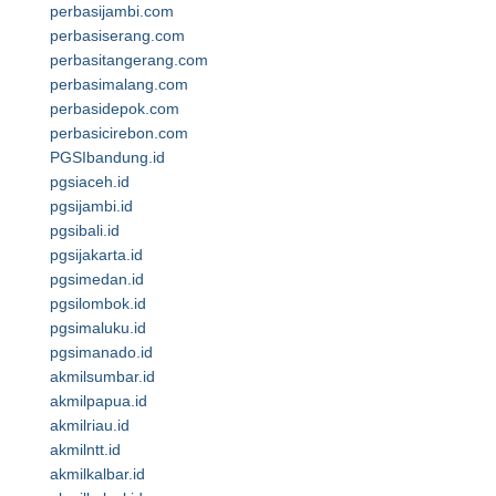
perbasijambi.com
perbasiserang.com
perbasitangerang.com
perbasimalang.com
perbasidepok.com
perbasicirebon.com
PGSIbandung.id
pgsiaceh.id
pgsijambi.id
pgsibali.id
pgsijakarta.id
pgsimedan.id
pgsilombok.id
pgsimaluku.id
pgsimanado.id
akmilsumbar.id
akmilpapua.id
akmilriau.id
akmilntt.id
akmilkalbar.id