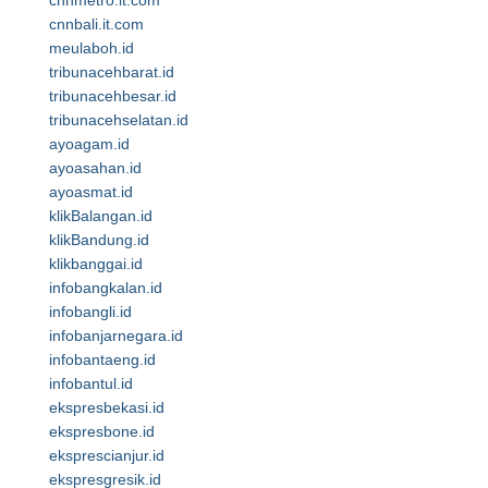
cnnmetro.it.com
cnnbali.it.com
meulaboh.id
tribunacehbarat.id
tribunacehbesar.id
tribunacehselatan.id
ayoagam.id
ayoasahan.id
ayoasmat.id
klikBalangan.id
klikBandung.id
klikbanggai.id
infobangkalan.id
infobangli.id
infobanjarnegara.id
infobantaeng.id
infobantul.id
ekspresbekasi.id
ekspresbone.id
eksprescianjur.id
ekspresgresik.id