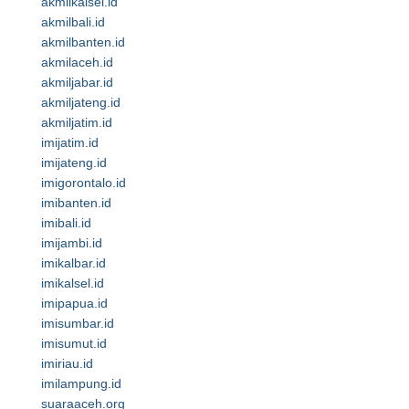
akmilkalsel.id
akmilbali.id
akmilbanten.id
akmilaceh.id
akmiljabar.id
akmiljateng.id
akmiljatim.id
imijatim.id
imijateng.id
imigorontalo.id
imibanten.id
imibali.id
imijambi.id
imikalbar.id
imikalsel.id
imipapua.id
imisumbar.id
imisumut.id
imiriau.id
imilampung.id
suaraaceh.org