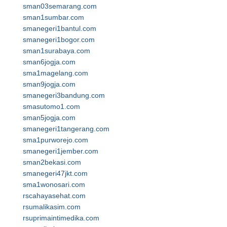
sman03semarang.com
sman1sumbar.com
smanegeri1bantul.com
smanegeri1bogor.com
sman1surabaya.com
sman6jogja.com
sma1magelang.com
sman9jogja.com
smanegeri3bandung.com
smasutomo1.com
sman5jogja.com
smanegeri1tangerang.com
sma1purworejo.com
smanegeri1jember.com
sman2bekasi.com
smanegeri47jkt.com
sma1wonosari.com
rscahayasehat.com
rsumalikasim.com
rsuprimaintimedika.com