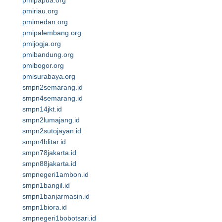
pmipapua.org
pmiriau.org
pmimedan.org
pmipalembang.org
pmijogja.org
pmibandung.org
pmibogor.org
pmisurabaya.org
smpn2semarang.id
smpn4semarang.id
smpn14jkt.id
smpn2lumajang.id
smpn2sutojayan.id
smpn4blitar.id
smpn78jakarta.id
smpn88jakarta.id
smpnegeri1ambon.id
smpn1bangil.id
smpn1banjarmasin.id
smpn1biora.id
smpnegeri1bobotsari.id