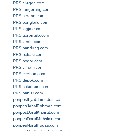
PRSIcilegon.com
PRSItangerang.com
PRSIserang.com
PRSIbengkulu.com
PRSIjogja.com
PRSIgorontalo.com
PRSIjambi.com
PRSIbandung.com
PRSIbekasi.com
PRSIbogor.com
PRSIcimahi.com
PRSIcirebon.com
PRSIdepok.com
PRSIsukabumi.com
PRSIbanjar.com
ponpesIhyaUlumuddin.com
ponpesJabalRahmah.com
ponpesDarulKhairat.com
ponpesDarulMuhsinin.com
ponpesNurulHudas.com