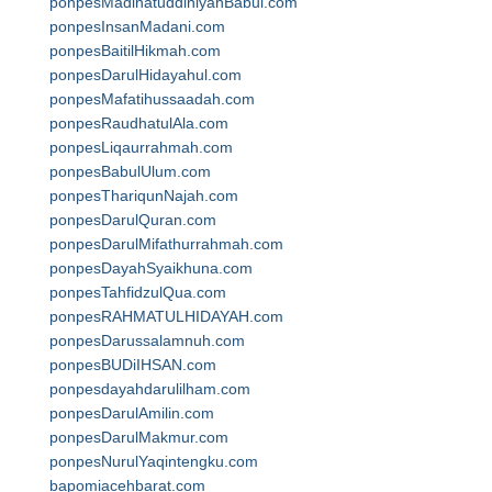
ponpesMadinatuddiniyahBabul.com
ponpesInsanMadani.com
ponpesBaitilHikmah.com
ponpesDarulHidayahul.com
ponpesMafatihussaadah.com
ponpesRaudhatulAla.com
ponpesLiqaurrahmah.com
ponpesBabulUlum.com
ponpesThariqunNajah.com
ponpesDarulQuran.com
ponpesDarulMifathurrahmah.com
ponpesDayahSyaikhuna.com
ponpesTahfidzulQua.com
ponpesRAHMATULHIDAYAH.com
ponpesDarussalamnuh.com
ponpesBUDiIHSAN.com
ponpesdayahdarulilham.com
ponpesDarulAmilin.com
ponpesDarulMakmur.com
ponpesNurulYaqintengku.com
bapomiacehbarat.com