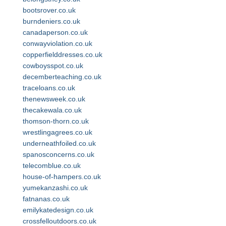
bootsrover.co.uk
burndeniers.co.uk
canadaperson.co.uk
conwayviolation.co.uk
copperfielddresses.co.uk
cowboysspot.co.uk
decemberteaching.co.uk
traceloans.co.uk
thenewsweek.co.uk
thecakewala.co.uk
thomson-thorn.co.uk
wrestlingagrees.co.uk
underneathfoiled.co.uk
spanosconcerns.co.uk
telecomblue.co.uk
house-of-hampers.co.uk
yumekanzashi.co.uk
fatnanas.co.uk
emilykatedesign.co.uk
crossfelloutdoors.co.uk