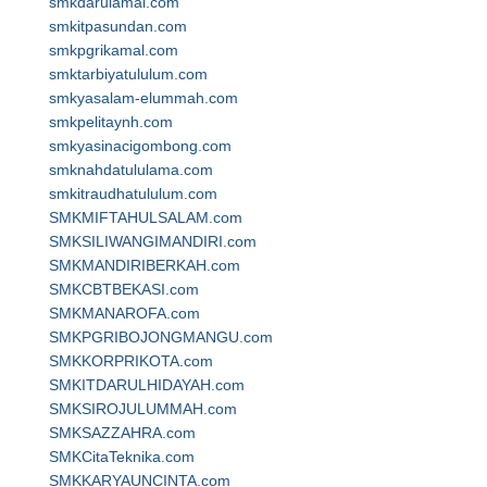
smkdarulamal.com
smkitpasundan.com
smkpgrikamal.com
smktarbiyatululum.com
smkyasalam-elummah.com
smkpelitaynh.com
smkyasinacigombong.com
smknahdatululama.com
smkitraudhatululum.com
SMKMIFTAHULSALAM.com
SMKSILIWANGIMANDIRI.com
SMKMANDIRIBERKAH.com
SMKCBTBEKASI.com
SMKMANAROFA.com
SMKPGRIBOJONGMANGU.com
SMKKORPRIKOTA.com
SMKITDARULHIDAYAH.com
SMKSIROJULUMMAH.com
SMKSAZZAHRA.com
SMKCitaTeknika.com
SMKKARYAUNCINTA.com