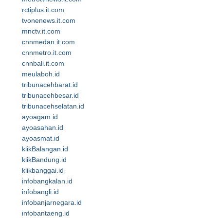
rctiplus.it.com
tvonenews.it.com
mnctv.it.com
cnnmedan.it.com
cnnmetro.it.com
cnnbali.it.com
meulaboh.id
tribunacehbarat.id
tribunacehbesar.id
tribunacehselatan.id
ayoagam.id
ayoasahan.id
ayoasmat.id
klikBalangan.id
klikBandung.id
klikbanggai.id
infobangkalan.id
infobangli.id
infobanjarnegara.id
infobantaeng.id