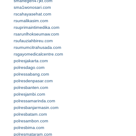
smanegeri47jkt.com
sma1wonosari.com
rscahayasehat.com
rsumalikasim.com
rsuprimaintimedika.com
rsarunlhokseumaw.com
rsufauziahbireu.com
rsumumcitrahusada.com
rsgayomedicalcentre.com
polresjakarta.com
polresdago.com
polressabang.com
polresdenpasar.com
polresbanten.com
polresjambi.com
polressamarinda.com
polresbanjarmasin.com
polresbatam.com
polresambon.com
polresbima.com
polresmataram.com