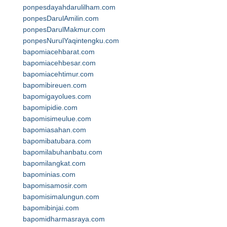
ponpesdayahdarulilham.com
ponpesDarulAmilin.com
ponpesDarulMakmur.com
ponpesNurulYaqintengku.com
bapomiacehbarat.com
bapomiacehbesar.com
bapomiacehtimur.com
bapomibireuen.com
bapomigayolues.com
bapomipidie.com
bapomisimeulue.com
bapomiasahan.com
bapomibatubara.com
bapomilabuhanbatu.com
bapomilangkat.com
bapominias.com
bapomisamosir.com
bapomisimalungun.com
bapomibinjai.com
bapomidharmasraya.com