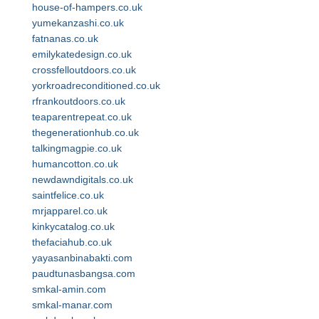
house-of-hampers.co.uk
yumekanzashi.co.uk
fatnanas.co.uk
emilykatedesign.co.uk
crossfelloutdoors.co.uk
yorkroadreconditioned.co.uk
rfrankoutdoors.co.uk
teaparentrepeat.co.uk
thegenerationhub.co.uk
talkingmagpie.co.uk
humancotton.co.uk
newdawndigitals.co.uk
saintfelice.co.uk
mrjapparel.co.uk
kinkycatalog.co.uk
thefaciahub.co.uk
yayasanbinabakti.com
paudtunasbangsa.com
smkal-amin.com
smkal-manar.com