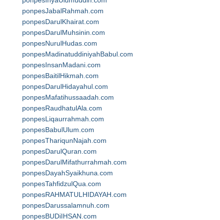
ponpesIhyaUlumuddin.com
ponpesJabalRahmah.com
ponpesDarulKhairat.com
ponpesDarulMuhsinin.com
ponpesNurulHudas.com
ponpesMadinatuddiniyahBabul.com
ponpesInsanMadani.com
ponpesBaitilHikmah.com
ponpesDarulHidayahul.com
ponpesMafatihussaadah.com
ponpesRaudhatulAla.com
ponpesLiqaurrahmah.com
ponpesBabulUlum.com
ponpesThariqunNajah.com
ponpesDarulQuran.com
ponpesDarulMifathurrahmah.com
ponpesDayahSyaikhuna.com
ponpesTahfidzulQua.com
ponpesRAHMATULHIDAYAH.com
ponpesDarussalamnuh.com
ponpesBUDiIHSAN.com