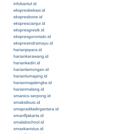
infobantul.id
ekspresbekasi.id
ekspresbone.id
eksprescianjur.id
ekspresgresik.id
ekspresgorontalo.id
ekspresindramayu.id
harianjepara.id
hariankarawang.id
hariankediri.id
harianlamongan.id
harianlumajang.id
harianmajalengka.id
harianmalang.id
smanics-serpong.id
smakstlouis.id
smapraditadirgantara.id
sman8jakarta.id
smalabschool.id
smaskanisius.id