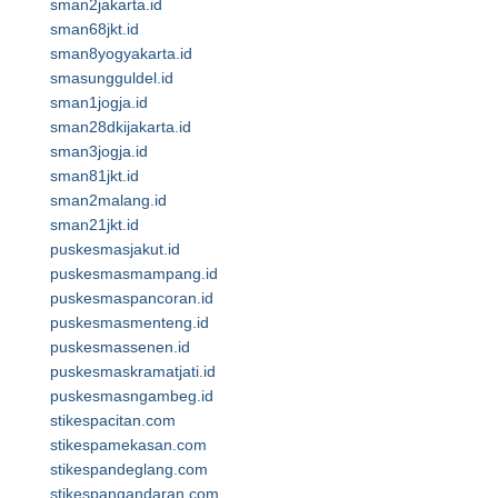
sman2jakarta.id
sman68jkt.id
sman8yogyakarta.id
smasungguldel.id
sman1jogja.id
sman28dkijakarta.id
sman3jogja.id
sman81jkt.id
sman2malang.id
sman21jkt.id
puskesmasjakut.id
puskesmasmampang.id
puskesmaspancoran.id
puskesmasmenteng.id
puskesmassenen.id
puskesmaskramatjati.id
puskesmasngambeg.id
stikespacitan.com
stikespamekasan.com
stikespandeglang.com
stikespangandaran.com