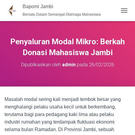
Bapomi Jambi
Bersatu Dalam Semangat Olahraga Mahasiswa
T
O
G
G
L
Penyaluran Modal Mikro: Berkah
E
N
Donasi Mahasiswa Jambi
A
V
Dipublikasikan oleh
admin
pada
26/02/2026
I
G
A
S
I
Masalah modal sering kali menjadi tembok besar yang
menghalangi pelaku usaha kecil untuk berkembang,
terutama bagi para pedagang kaki lima atau pelaku
industri rumahan yang terdampak fluktuasi ekonomi
selama bulan Ramadan. Di Provinsi Jambi, sebuah