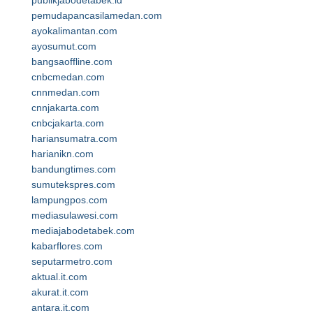
publikjabodetabek.id
pemudapancasilamedan.com
ayokalimantan.com
ayosumut.com
bangsaoffline.com
cnbcmedan.com
cnnmedan.com
cnnjakarta.com
cnbcjakarta.com
hariansumatra.com
harianikn.com
bandungtimes.com
sumutekspres.com
lampungpos.com
mediasulawesi.com
mediajabodetabek.com
kabarflores.com
seputarmetro.com
aktual.it.com
akurat.it.com
antara.it.com