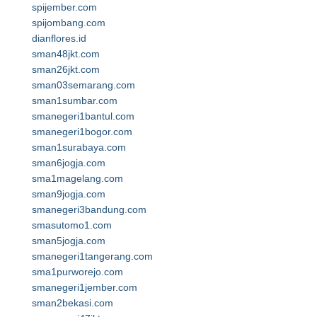
spijember.com
spijombang.com
dianflores.id
sman48jkt.com
sman26jkt.com
sman03semarang.com
sman1sumbar.com
smanegeri1bantul.com
smanegeri1bogor.com
sman1surabaya.com
sman6jogja.com
sma1magelang.com
sman9jogja.com
smanegeri3bandung.com
smasutomo1.com
sman5jogja.com
smanegeri1tangerang.com
sma1purworejo.com
smanegeri1jember.com
sman2bekasi.com