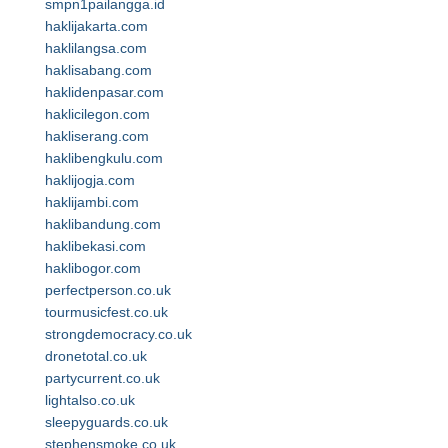
smpn1pailangga.id
haklijakarta.com
haklilangsa.com
haklisabang.com
haklidenpasar.com
haklicilegon.com
hakliserang.com
haklibengkulu.com
haklijogja.com
haklijambi.com
haklibandung.com
haklibekasi.com
haklibogor.com
perfectperson.co.uk
tourmusicfest.co.uk
strongdemocracy.co.uk
dronetotal.co.uk
partycurrent.co.uk
lightalso.co.uk
sleepyguards.co.uk
stephensmoke.co.uk