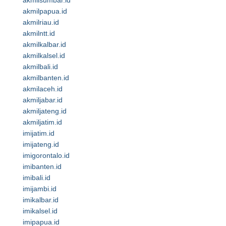
akmilsumbar.id
akmilpapua.id
akmilriau.id
akmilntt.id
akmilkalbar.id
akmilkalsel.id
akmilbali.id
akmilbanten.id
akmilaceh.id
akmiljabar.id
akmiljateng.id
akmiljatim.id
imijatim.id
imijateng.id
imigorontalo.id
imibanten.id
imibali.id
imijambi.id
imikalbar.id
imikalsel.id
imipapua.id