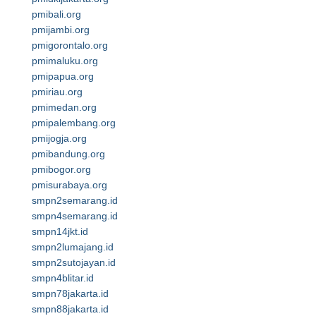
pmibali.org
pmijambi.org
pmigorontalo.org
pmimaluku.org
pmipapua.org
pmiriau.org
pmimedan.org
pmipalembang.org
pmijogja.org
pmibandung.org
pmibogor.org
pmisurabaya.org
smpn2semarang.id
smpn4semarang.id
smpn14jkt.id
smpn2lumajang.id
smpn2sutojayan.id
smpn4blitar.id
smpn78jakarta.id
smpn88jakarta.id