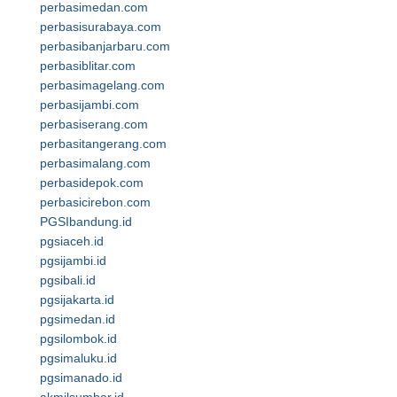
perbasimedan.com
perbasisurabaya.com
perbasibanjarbaru.com
perbasiblitar.com
perbasimagelang.com
perbasijambi.com
perbasiserang.com
perbasitangerang.com
perbasimalang.com
perbasidepok.com
perbasicirebon.com
PGSIbandung.id
pgsiaceh.id
pgsijambi.id
pgsibali.id
pgsijakarta.id
pgsimedan.id
pgsilombok.id
pgsimaluku.id
pgsimanado.id