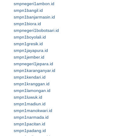
smpnegeri1ambon.id
smpn1bangil.id
smpn1banjarmasin.id
smpn1biora.id
smpnegeri1bobotsari.id
smpn1boyolali.id
smpn1gresik.id
smpn1jayapura.id
smpn1jember.id
smpnegeri1jepara.id
smpn1karanganyar.id
smpn1kendari.id
smpn1kranggan.id
smpn1lamongan.id
smpn1luwuk.id
smpn1madiun.id
smpn1manokwari.id
smpn1narmada.id
smpn1pacitan.id
smpn1padang.id