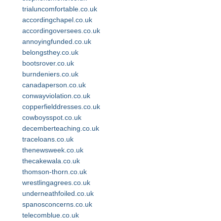
trialuncomfortable.co.uk
accordingchapel.co.uk
accordingoversees.co.uk
annoyingfunded.co.uk
belongsthey.co.uk
bootsrover.co.uk
burndeniers.co.uk
canadaperson.co.uk
conwayviolation.co.uk
copperfielddresses.co.uk
cowboysspot.co.uk
decemberteaching.co.uk
traceloans.co.uk
thenewsweek.co.uk
thecakewala.co.uk
thomson-thorn.co.uk
wrestlingagrees.co.uk
underneathfoiled.co.uk
spanosconcerns.co.uk
telecomblue.co.uk