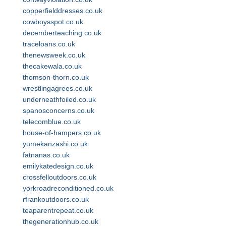
copperfielddresses.co.uk
cowboysspot.co.uk
decemberteaching.co.uk
traceloans.co.uk
thenewsweek.co.uk
thecakewala.co.uk
thomson-thorn.co.uk
wrestlingagrees.co.uk
underneathfoiled.co.uk
spanosconcerns.co.uk
telecomblue.co.uk
house-of-hampers.co.uk
yumekanzashi.co.uk
fatnanas.co.uk
emilykatedesign.co.uk
crossfelloutdoors.co.uk
yorkroadreconditioned.co.uk
rfrankoutdoors.co.uk
teaparentrepeat.co.uk
thegenerationhub.co.uk