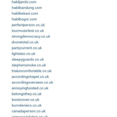
haklijambi.com
haklibandung.com
haklibekasi.com
haklibogor.com
perfectperson.co.uk
tourmusicfest.co.uk
strongdemocracy.co.uk
dronetotal.co.uk
partycurrent.co.uk
lightalso.co.uk
sleepyguards.co.uk
stephensmoke.co.uk
trialuncomfortable.co.uk
accordingchapel.co.uk
accordingoversees.co.uk
annoyingfunded.co.uk
belongsthey.co.uk
bootsrover.co.uk
burndeniers.co.uk
canadaperson.co.uk
conwayviolation.co.uk