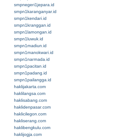
smpnegeri1jepara.id
smpn1karanganyar.id
smpn1kendari.id
smpn1kranggan.id
smpn1lamongan.id
smpn1luwuk.id
smpn1madiun.id
smpn1manokwari.id
smpn1narmada.id
smpn1pacitan.id
smpn1padang.id
smpn1pailangga.id
haklijakarta.com
haklilangsa.com
haklisabang.com
haklidenpasar.com
haklicilegon.com
hakliserang.com
haklibengkulu.com
haklijogja.com