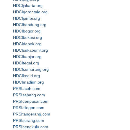
HDCIjakarta.org
HDCIgorontalo.org
HDCIjambi.org
HDCIbandung.org
HDCIbogor.org
HDCIbekasi.org
HDCIdepok.org
HDCIsukabumi.org
HDCIbanjar.org
HDCItegal.org
HDCIsemarang.org
HDCIkediri.org
HDCImadiun.org
PRSIaceh.com
PRSIsabang.com
PRSIdenpasar.com
PRSIcilegon.com
PRSItangerang.com
PRSIserang.com
PRSIbengkulu.com