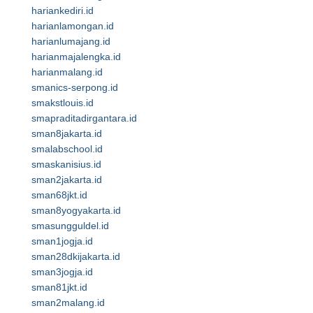
hariankediri.id
harianlamongan.id
harianlumajang.id
harianmajalengka.id
harianmalang.id
smanics-serpong.id
smakstlouis.id
smapraditadirgantara.id
sman8jakarta.id
smalabschool.id
smaskanisius.id
sman2jakarta.id
sman68jkt.id
sman8yogyakarta.id
smasungguldel.id
sman1jogja.id
sman28dkijakarta.id
sman3jogja.id
sman81jkt.id
sman2malang.id