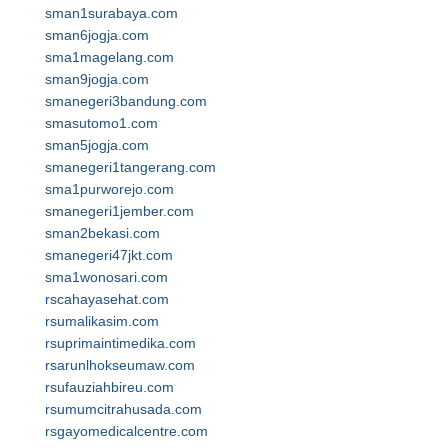
sman1surabaya.com
sman6jogja.com
sma1magelang.com
sman9jogja.com
smanegeri3bandung.com
smasutomo1.com
sman5jogja.com
smanegeri1tangerang.com
sma1purworejo.com
smanegeri1jember.com
sman2bekasi.com
smanegeri47jkt.com
sma1wonosari.com
rscahayasehat.com
rsumalikasim.com
rsuprimaintimedika.com
rsarunlhokseumaw.com
rsufauziahbireu.com
rsumumcitrahusada.com
rsgayomedicalcentre.com