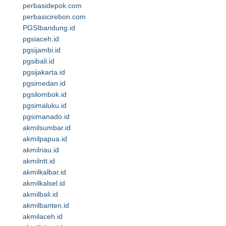
perbasidepok.com
perbasicirebon.com
PGSIbandung.id
pgsiaceh.id
pgsijambi.id
pgsibali.id
pgsijakarta.id
pgsimedan.id
pgsilombok.id
pgsimaluku.id
pgsimanado.id
akmilsumbar.id
akmilpapua.id
akmilriau.id
akmilntt.id
akmilkalbar.id
akmilkalsel.id
akmilbali.id
akmilbanten.id
akmilaceh.id