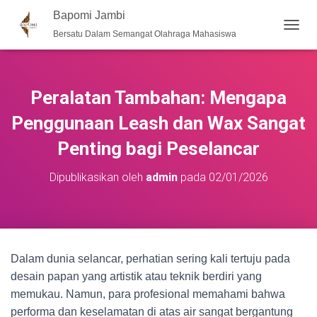
Bapomi Jambi
Bersatu Dalam Semangat Olahraga Mahasiswa
T
O
G
G
L
Peralatan Tambahan: Mengapa
E
N
Penggunaan Leash dan Wax Sangat
A
Penting bagi Peselancar
V
I
G
Dipublikasikan oleh
admin
pada
02/01/2026
A
S
I
Dalam dunia selancar, perhatian sering kali tertuju pada
desain papan yang artistik atau teknik berdiri yang
memukau. Namun, para profesional memahami bahwa
performa dan keselamatan di atas air sangat bergantung