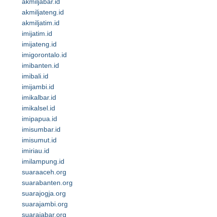
akmiljabar.id
akmiljateng.id
akmiljatim.id
imijatim.id
imijateng.id
imigorontalo.id
imibanten.id
imibali.id
imijambi.id
imikalbar.id
imikalsel.id
imipapua.id
imisumbar.id
imisumut.id
imiriau.id
imilampung.id
suaraaceh.org
suarabanten.org
suarajogja.org
suarajambi.org
suarajabar.org