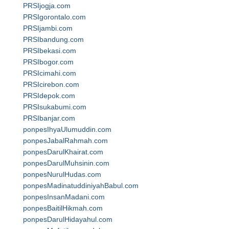
PRSIjogja.com
PRSIgorontalo.com
PRSIjambi.com
PRSIbandung.com
PRSIbekasi.com
PRSIbogor.com
PRSIcimahi.com
PRSIcirebon.com
PRSIdepok.com
PRSIsukabumi.com
PRSIbanjar.com
ponpesIhyaUlumuddin.com
ponpesJabalRahmah.com
ponpesDarulKhairat.com
ponpesDarulMuhsinin.com
ponpesNurulHudas.com
ponpesMadinatuddiniyahBabul.com
ponpesInsanMadani.com
ponpesBaitilHikmah.com
ponpesDarulHidayahul.com