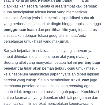
saat terkena air laut.
Peralatan tambahan
ini harus
diaplikasikan secara merata di area tempat kaki berpijak
guna menciptakan tekstur kasar yang memberikan
stabilitas. Setiap jenis lilin memiliki spesifikasi suhu air
yang berbeda, mulai dari air dingin hingga tropis, sehingga
penggunaan leash
dan pemilihan lilin yang tepat harus
disesuaikan dengan lokasi geografis tempat Anda
berselancar untuk hasil yang maksimal.
Banyak kejadian kecelakaan di laut yang sebenarnya
dapat dihindari melalui persiapan alat yang matang.
Seorang atlet yang menyadari betapa hal ini
penting bagi
peselancar
tidak akan pernah terburu-buru untuk masuk
ke air sebelum memastikan papannya telah diberi lapisan
perekat yang cukup. Selain memberikan traksi,
wax
juga
membantu peselancar saat melakukan
paddling
agar
tubuh tidak bergeser dari posisi tengah papan. Kombinasi
antara keamanan yang diberikan oleh tali pengaman dan
stabilitas dari lilin perekat menciptakan kepercayaan diri