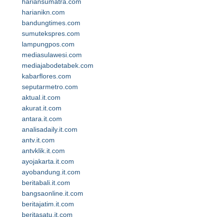
hariansumatra.com
harianikn.com
bandungtimes.com
sumutekspres.com
lampungpos.com
mediasulawesi.com
mediajabodetabek.com
kabarflores.com
seputarmetro.com
aktual.it.com
akurat.it.com
antara.it.com
analisadaily.it.com
antv.it.com
antvklik.it.com
ayojakarta.it.com
ayobandung.it.com
beritabali.it.com
bangsaonline.it.com
beritajatim.it.com
beritasatu.it.com