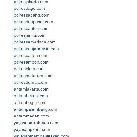
polresjakarta.com
polresdago.com
polressabang.com
polresdenpasar.com
polresbanten.com
polresjambi.com
polressamarinda.com
polresbanjarmasin.com
polresbatam.com
polresambon.com
polresbima.com
polresmataram.com
polresdumai.com
antamjakarta.com
antambekasi.com
antambogor.com
antampalembang.com
antammedan.com
yayasanarrohmah.com
yayasanpkbm.com
yayasanmambaulirsyad.com