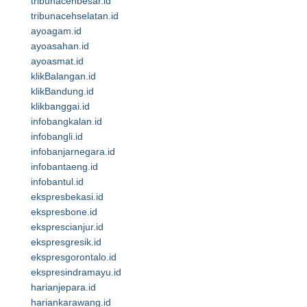
tribunacehbesar.id
tribunacehselatan.id
ayoagam.id
ayoasahan.id
ayoasmat.id
klikBalangan.id
klikBandung.id
klikbanggai.id
infobangkalan.id
infobangli.id
infobanjarnegara.id
infobantaeng.id
infobantul.id
ekspresbekasi.id
ekspresbone.id
eksprescianjur.id
ekspresgresik.id
ekspresgorontalo.id
ekspresindramayu.id
harianjepara.id
hariankarawang.id