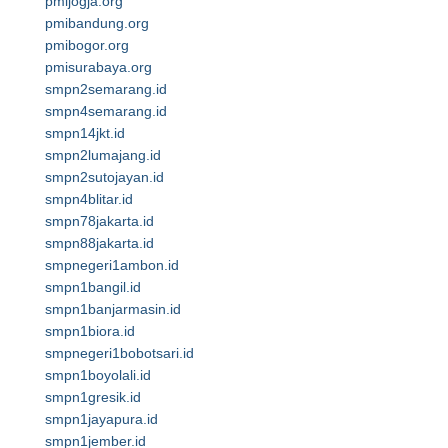
pmijogja.org
pmibandung.org
pmibogor.org
pmisurabaya.org
smpn2semarang.id
smpn4semarang.id
smpn14jkt.id
smpn2lumajang.id
smpn2sutojayan.id
smpn4blitar.id
smpn78jakarta.id
smpn88jakarta.id
smpnegeri1ambon.id
smpn1bangil.id
smpn1banjarmasin.id
smpn1biora.id
smpnegeri1bobotsari.id
smpn1boyolali.id
smpn1gresik.id
smpn1jayapura.id
smpn1jember.id