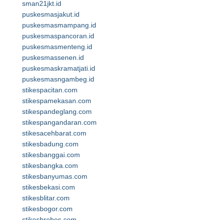
sman21jkt.id
puskesmasjakut.id
puskesmasmampang.id
puskesmaspancoran.id
puskesmasmenteng.id
puskesmassenen.id
puskesmaskramatjati.id
puskesmasngambeg.id
stikespacitan.com
stikespamekasan.com
stikespandeglang.com
stikespangandaran.com
stikesacehbarat.com
stikesbadung.com
stikesbanggai.com
stikesbangka.com
stikesbanyumas.com
stikesbekasi.com
stikesblitar.com
stikesbogor.com
stikesbrebes.com