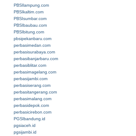
PBSIlampung.com
PBSIkaltim.com
PBSIsumbar.com
PBSIbaubau.com
PBSIbitung.com
pbsipekanbaru.com
perbasimedan.com
perbasisurabaya.com
perbasibanjarbaru.com
perbasiblitar.com
perbasimagelang.com
perbasijambi.com
perbasiserang.com
perbasitangerang.com
perbasimalang.com
perbasidepok.com
perbasicirebon.com
PGSIbandung.id
pgsiaceh.id
pgsijambi.id