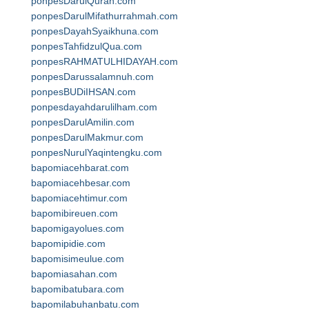
ponpesDarulQuran.com
ponpesDarulMifathurrahmah.com
ponpesDayahSyaikhuna.com
ponpesTahfidzulQua.com
ponpesRAHMATULHIDAYAH.com
ponpesDarussalamnuh.com
ponpesBUDiIHSAN.com
ponpesdayahdarulilham.com
ponpesDarulAmilin.com
ponpesDarulMakmur.com
ponpesNurulYaqintengku.com
bapomiacehbarat.com
bapomiacehbesar.com
bapomiacehtimur.com
bapomibireuen.com
bapomigayolues.com
bapomipidie.com
bapomisimeulue.com
bapomiasahan.com
bapomibatubara.com
bapomilabuhanbatu.com