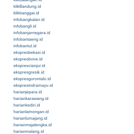
klikBandung.id
klikbanggai.id
infobangkalan.id
infobangli.id
infobanjarnegara.id
infobantaeng.id
infobantul.id
ekspresbekasi.id
ekspresbone.id
eksprescianjur.id
ekspresgresik.id
ekspresgorontalo.id
ekspresindramayu.id
harianjepara.id
hariankarawang.id
hariankediri.id
harianlamongan.id
harianlumajang.id
harianmajalengka.id
harianmalang.id