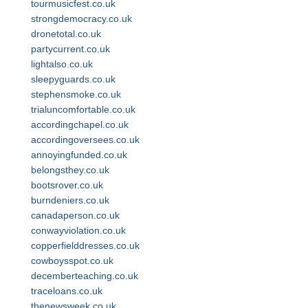
tourmusicfest.co.uk
strongdemocracy.co.uk
dronetotal.co.uk
partycurrent.co.uk
lightalso.co.uk
sleepyguards.co.uk
stephensmoke.co.uk
trialuncomfortable.co.uk
accordingchapel.co.uk
accordingoversees.co.uk
annoyingfunded.co.uk
belongsthey.co.uk
bootsrover.co.uk
burndeniers.co.uk
canadaperson.co.uk
conwayviolation.co.uk
copperfielddresses.co.uk
cowboysspot.co.uk
decemberteaching.co.uk
traceloans.co.uk
thenewsweek.co.uk