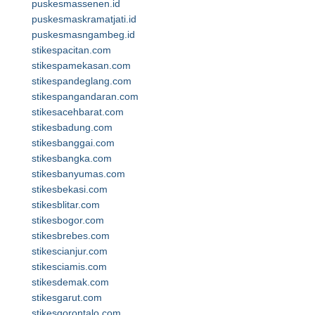
puskesmassenen.id
puskesmaskramatjati.id
puskesmasngambeg.id
stikespacitan.com
stikespamekasan.com
stikespandeglang.com
stikespangandaran.com
stikesacehbarat.com
stikesbadung.com
stikesbanggai.com
stikesbangka.com
stikesbanyumas.com
stikesbekasi.com
stikesblitar.com
stikesbogor.com
stikesbrebes.com
stikescianjur.com
stikesciamis.com
stikesdemak.com
stikesgarut.com
stikesgorontalo.com