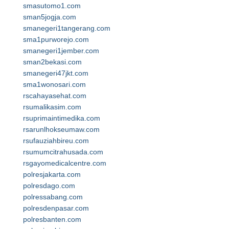
smasutomo1.com
sman5jogja.com
smanegeri1tangerang.com
sma1purworejo.com
smanegeri1jember.com
sman2bekasi.com
smanegeri47jkt.com
sma1wonosari.com
rscahayasehat.com
rsumalikasim.com
rsuprimaintimedika.com
rsarunlhokseumaw.com
rsufauziahbireu.com
rsumumcitrahusada.com
rsgayomedicalcentre.com
polresjakarta.com
polresdago.com
polressabang.com
polresdenpasar.com
polresbanten.com