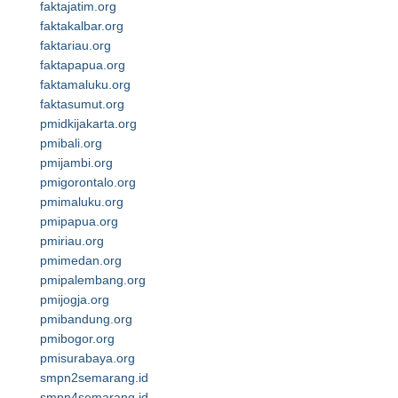
faktajatim.org
faktakalbar.org
faktariau.org
faktapapua.org
faktamaluku.org
faktasumut.org
pmidkijakarta.org
pmibali.org
pmijambi.org
pmigorontalo.org
pmimaluku.org
pmipapua.org
pmiriau.org
pmimedan.org
pmipalembang.org
pmijogja.org
pmibandung.org
pmibogor.org
pmisurabaya.org
smpn2semarang.id
smpn4semarang.id