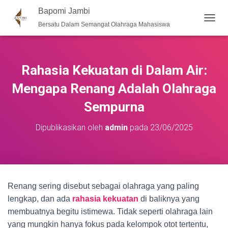
Bapomi Jambi
Bersatu Dalam Semangat Olahraga Mahasiswa
T
O
G
G
L
Rahasia Kekuatan di Dalam Air:
E
N
Mengapa Renang Adalah Olahraga
A
Sempurna
V
I
G
Dipublikasikan oleh
admin
pada
23/06/2025
A
S
I
Renang sering disebut sebagai olahraga yang paling
lengkap, dan ada
rahasia kekuatan
di baliknya yang
membuatnya begitu istimewa. Tidak seperti olahraga lain
yang mungkin hanya fokus pada kelompok otot tertentu,