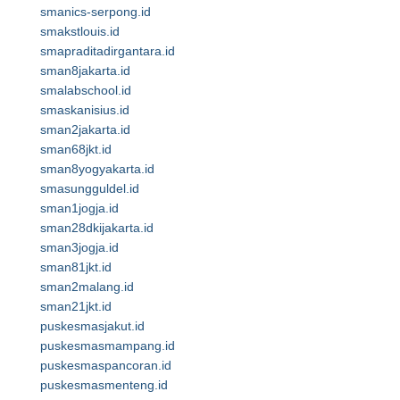
smanics-serpong.id
smakstlouis.id
smapraditadirgantara.id
sman8jakarta.id
smalabschool.id
smaskanisius.id
sman2jakarta.id
sman68jkt.id
sman8yogyakarta.id
smasungguldel.id
sman1jogja.id
sman28dkijakarta.id
sman3jogja.id
sman81jkt.id
sman2malang.id
sman21jkt.id
puskesmasjakut.id
puskesmasmampang.id
puskesmaspancoran.id
puskesmasmenteng.id