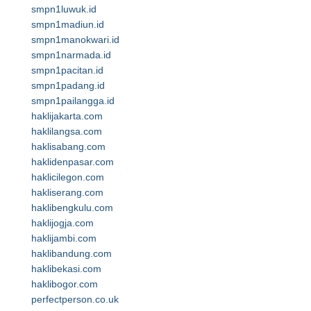
smpn1luwuk.id
smpn1madiun.id
smpn1manokwari.id
smpn1narmada.id
smpn1pacitan.id
smpn1padang.id
smpn1pailangga.id
haklijakarta.com
haklilangsa.com
haklisabang.com
haklidenpasar.com
haklicilegon.com
hakliserang.com
haklibengkulu.com
haklijogja.com
haklijambi.com
haklibandung.com
haklibekasi.com
haklibogor.com
perfectperson.co.uk