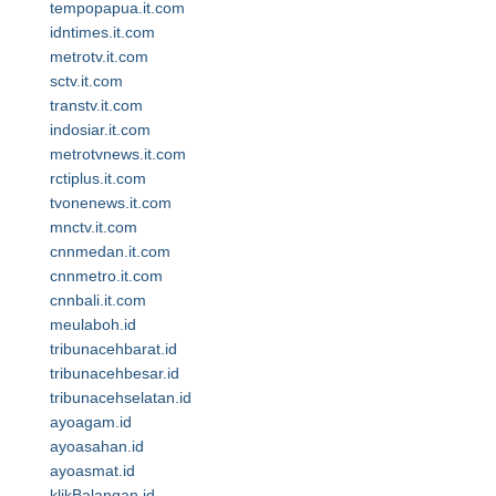
tempopapua.it.com
idntimes.it.com
metrotv.it.com
sctv.it.com
transtv.it.com
indosiar.it.com
metrotvnews.it.com
rctiplus.it.com
tvonenews.it.com
mnctv.it.com
cnnmedan.it.com
cnnmetro.it.com
cnnbali.it.com
meulaboh.id
tribunacehbarat.id
tribunacehbesar.id
tribunacehselatan.id
ayoagam.id
ayoasahan.id
ayoasmat.id
klikBalangan.id