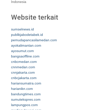
Indonesia
Website terkait
sumselnews.id
publikjabodetabek.id
pemudapancasilamedan.com
ayokalimantan.com
ayosumut.com
bangsaoffline.com
cnbcmedan.com
cnnmedan.com
cnnjakarta.com
cnbcjakarta.com
hariansumatra.com
harianikn.com
bandungtimes.com
sumutekspres.com
lampungpos.com