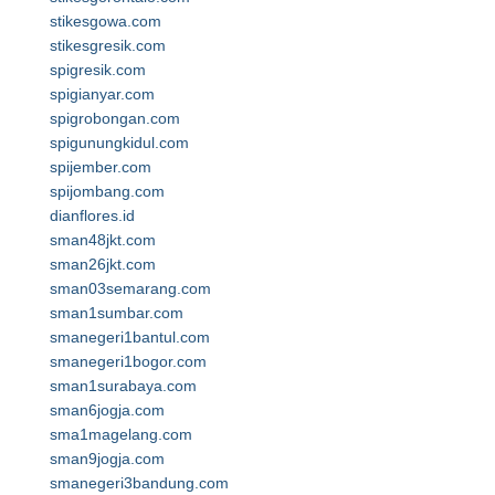
stikesgowa.com
stikesgresik.com
spigresik.com
spigianyar.com
spigrobongan.com
spigunungkidul.com
spijember.com
spijombang.com
dianflores.id
sman48jkt.com
sman26jkt.com
sman03semarang.com
sman1sumbar.com
smanegeri1bantul.com
smanegeri1bogor.com
sman1surabaya.com
sman6jogja.com
sma1magelang.com
sman9jogja.com
smanegeri3bandung.com