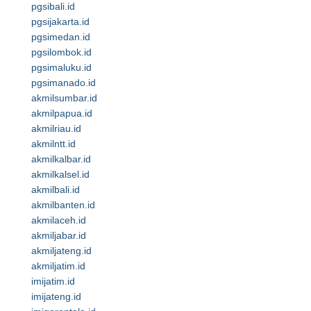
pgsibali.id
pgsijakarta.id
pgsimedan.id
pgsilombok.id
pgsimaluku.id
pgsimanado.id
akmilsumbar.id
akmilpapua.id
akmilriau.id
akmilntt.id
akmilkalbar.id
akmilkalsel.id
akmilbali.id
akmilbanten.id
akmilaceh.id
akmiljabar.id
akmiljateng.id
akmiljatim.id
imijatim.id
imijateng.id