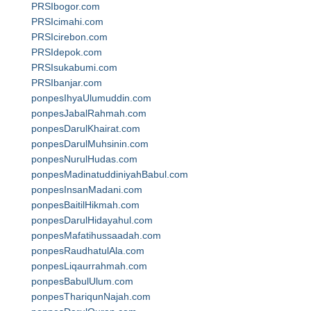
PRSIbogor.com
PRSIcimahi.com
PRSIcirebon.com
PRSIdepok.com
PRSIsukabumi.com
PRSIbanjar.com
ponpesIhyaUlumuddin.com
ponpesJabalRahmah.com
ponpesDarulKhairat.com
ponpesDarulMuhsinin.com
ponpesNurulHudas.com
ponpesMadinatuddiniyahBabul.com
ponpesInsanMadani.com
ponpesBaitilHikmah.com
ponpesDarulHidayahul.com
ponpesMafatihussaadah.com
ponpesRaudhatulAla.com
ponpesLiqaurrahmah.com
ponpesBabulUlum.com
ponpesThariqunNajah.com