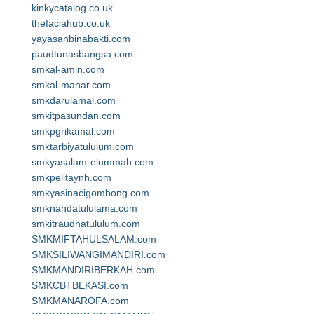
kinkycatalog.co.uk
thefaciahub.co.uk
yayasanbinabakti.com
paudtunasbangsa.com
smkal-amin.com
smkal-manar.com
smkdarulamal.com
smkitpasundan.com
smkpgrikamal.com
smktarbiyatululum.com
smkyasalam-elummah.com
smkpelitaynh.com
smkyasinacigombong.com
smknahdatululama.com
smkitraudhatululum.com
SMKMIFTAHULSALAM.com
SMKSILIWANGIMANDIRI.com
SMKMANDIRIBERKAH.com
SMKCBTBEKASI.com
SMKMANAROFA.com