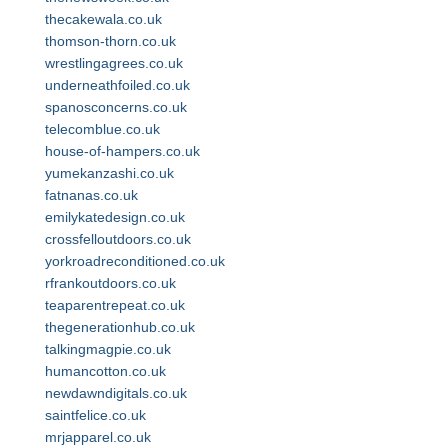
thecakewala.co.uk
thomson-thorn.co.uk
wrestlingagrees.co.uk
underneathfoiled.co.uk
spanosconcerns.co.uk
telecomblue.co.uk
house-of-hampers.co.uk
yumekanzashi.co.uk
fatnanas.co.uk
emilykatedesign.co.uk
crossfelloutdoors.co.uk
yorkroadreconditioned.co.uk
rfrankoutdoors.co.uk
teaparentrepeat.co.uk
thegenerationhub.co.uk
talkingmagpie.co.uk
humancotton.co.uk
newdawndigitals.co.uk
saintfelice.co.uk
mrjapparel.co.uk