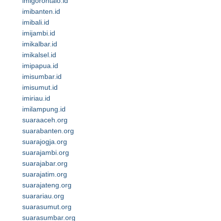
imigorontalo.id
imibanten.id
imibali.id
imijambi.id
imikalbar.id
imikalsel.id
imipapua.id
imisumbar.id
imisumut.id
imiriau.id
imilampung.id
suaraaceh.org
suarabanten.org
suarajogja.org
suarajambi.org
suarajabar.org
suarajatim.org
suarajateng.org
suarariau.org
suarasumut.org
suarasumbar.org