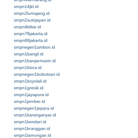
smpn14jkt.id
smpn2lumajang.id
smpn2sutojayan.id
smpn4blitar.id
smpn78jakarta.id
smpn88jakarta.id
smpnegeri1ambon.id
smpn1bangil.id
smpn1banjarmasin.id
smpn1biora.id
smpnegeri1bobotsari.id
smpn1boyolali.id
smpn1gresik.id
smpn1jayapura.id
smpn1jember.id
smpnegeri1jepara.id
smpn1karanganyar.id
smpn1kendari.id
smpn1kranggan.id
smpn1lamongan.id