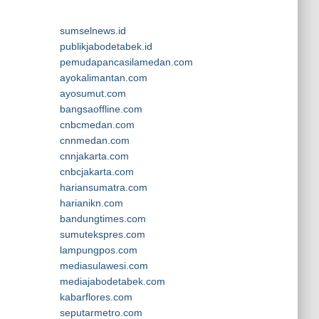
sumselnews.id
publikjabodetabek.id
pemudapancasilamedan.com
ayokalimantan.com
ayosumut.com
bangsaoffline.com
cnbcmedan.com
cnnmedan.com
cnnjakarta.com
cnbcjakarta.com
hariansumatra.com
harianikn.com
bandungtimes.com
sumutekspres.com
lampungpos.com
mediasulawesi.com
mediajabodetabek.com
kabarflores.com
seputarmetro.com