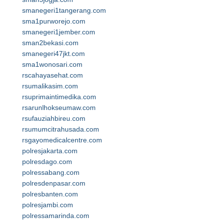
smanegeri1tangerang.com
sma1purworejo.com
smanegeri1jember.com
sman2bekasi.com
smanegeri47jkt.com
sma1wonosari.com
rscahayasehat.com
rsumalikasim.com
rsuprimaintimedika.com
rsarunlhokseumaw.com
rsufauziahbireu.com
rsumumcitrahusada.com
rsgayomedicalcentre.com
polresjakarta.com
polresdago.com
polressabang.com
polresdenpasar.com
polresbanten.com
polresjambi.com
polressamarinda.com