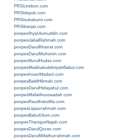
PRSIcirebon.com
PRSIdepok.com
PRSIsukabumi.com
PRSIbanjar.com
ponpesIhyaUlumuddin.com
ponpesJabalRahmah.com
ponpesDarulKhairat.com
ponpesDarulMuhsinin.com
ponpesNurulHudas.com
ponpesMadinatuddiniyahBabul.com
ponpesInsanMadani.com
ponpesBaitilHikmah.com
ponpesDarulHidayahul.com
ponpesMafatihussaadah.com
ponpesRaudhatulAla.com
ponpesLiqaurrahmah.com
ponpesBabulUlum.com
ponpesThariqunNajah.com
ponpesDarulQuran.com
ponpesDarulMifathurrahmah.com