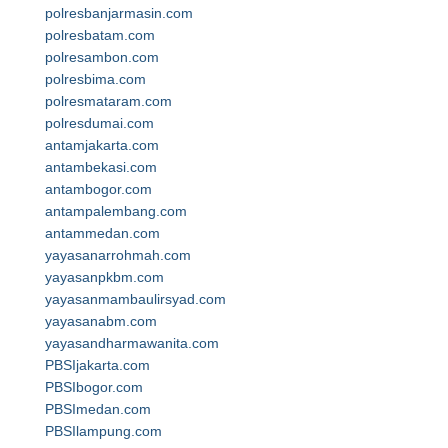
polresbanjarmasin.com
polresbatam.com
polresambon.com
polresbima.com
polresmataram.com
polresdumai.com
antamjakarta.com
antambekasi.com
antambogor.com
antampalembang.com
antammedan.com
yayasanarrohmah.com
yayasanpkbm.com
yayasanmambaulirsyad.com
yayasanabm.com
yayasandharmawanita.com
PBSIjakarta.com
PBSIbogor.com
PBSImedan.com
PBSIlampung.com