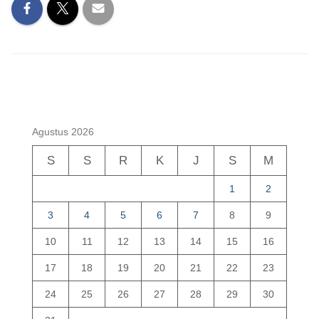
Agustus 2026
S
S
R
K
J
S
M
1
2
3
4
5
6
7
8
9
10
11
12
13
14
15
16
17
18
19
20
21
22
23
24
25
26
27
28
29
30