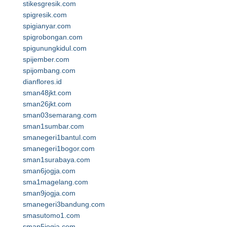
stikesgresik.com
spigresik.com
spigianyar.com
spigrobongan.com
spigunungkidul.com
spijember.com
spijombang.com
dianflores.id
sman48jkt.com
sman26jkt.com
sman03semarang.com
sman1sumbar.com
smanegeri1bantul.com
smanegeri1bogor.com
sman1surabaya.com
sman6jogja.com
sma1magelang.com
sman9jogja.com
smanegeri3bandung.com
smasutomo1.com
sman5jogja.com