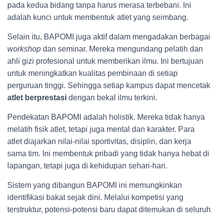
pada kedua bidang tanpa harus merasa terbebani. Ini
adalah kunci untuk membentuk atlet yang seimbang.
Selain itu, BAPOMI juga aktif dalam mengadakan berbagai
workshop
dan seminar. Mereka mengundang pelatih dan
ahli gizi profesional untuk memberikan ilmu. Ini bertujuan
untuk meningkatkan kualitas pembinaan di setiap
perguruan tinggi. Sehingga setiap kampus dapat mencetak
atlet berprestasi
dengan bekal ilmu terkini.
Pendekatan BAPOMI adalah holistik. Mereka tidak hanya
melatih fisik atlet, tetapi juga mental dan karakter. Para
atlet diajarkan nilai-nilai sportivitas, disiplin, dan kerja
sama tim. Ini membentuk pribadi yang tidak hanya hebat di
lapangan, tetapi juga di kehidupan sehari-hari.
Sistem yang dibangun BAPOMI ini memungkinkan
identifikasi bakat sejak dini. Melalui kompetisi yang
terstruktur, potensi-potensi baru dapat ditemukan di seluruh