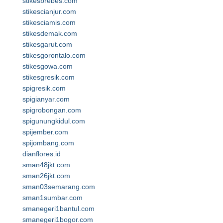
stikesbrebes.com
stikescianjur.com
stikesciamis.com
stikesdemak.com
stikesgarut.com
stikesgorontalo.com
stikesgowa.com
stikesgresik.com
spigresik.com
spigianyar.com
spigrobongan.com
spigunungkidul.com
spijember.com
spijombang.com
dianflores.id
sman48jkt.com
sman26jkt.com
sman03semarang.com
sman1sumbar.com
smanegeri1bantul.com
smanegeri1bogor.com