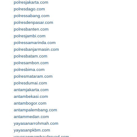
polresjakarta.com
polresdago.com
polressabang.com
polresdenpasar.com
polresbanten.com
polresjambi.com
polressamarinda.com
polresbanjarmasin.com
polresbatam.com
polresambon.com
polresbima.com
polresmataram.com
polresdumai.com
antamjakarta.com
antambekasi.com
antambogor.com
antampalembang.com
antammedan.com
yayasanarrohmah.com
yayasanpkbm.com
yayasanmambaulirsyad.com