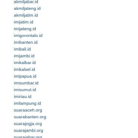
akmiljabar.id
akmiljateng.id
akmiljatim.id
imijatim.id
imijateng.id
imigorontalo.id
imibanten.id
imibali.id
imijambi.id
imikalbar.id
imikalsel.id
imipapua.id
imisumbar.id
imisumut.id
imiriau.id
imilampung.id
suaraaceh.org
suarabanten.org
suarajogja.org
suarajambi.org
suarajabar.org