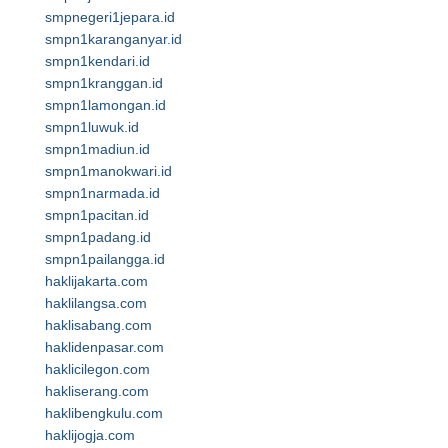
smpnegeri1jepara.id
smpn1karanganyar.id
smpn1kendari.id
smpn1kranggan.id
smpn1lamongan.id
smpn1luwuk.id
smpn1madiun.id
smpn1manokwari.id
smpn1narmada.id
smpn1pacitan.id
smpn1padang.id
smpn1pailangga.id
haklijakarta.com
haklilangsa.com
haklisabang.com
haklidenpasar.com
haklicilegon.com
hakliserang.com
haklibengkulu.com
haklijogja.com