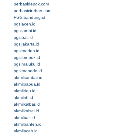
perbasidepok.com
perbasicirebon.com
PGSIbandung.id
pgsiaceh.id
pgsijambi.id
pgsibali.id
pgsijakarta.id
pgsimedan.id
pgsilombok.id
pgsimaluku.id
pgsimanado.id
akmilsumbar.id
akmilpapua.id
akmilriau.id
akmilntt.id
akmilkalbar.id
akmilkalsel.id
akmilbali.id
akmilbanten.id
akmilaceh.id