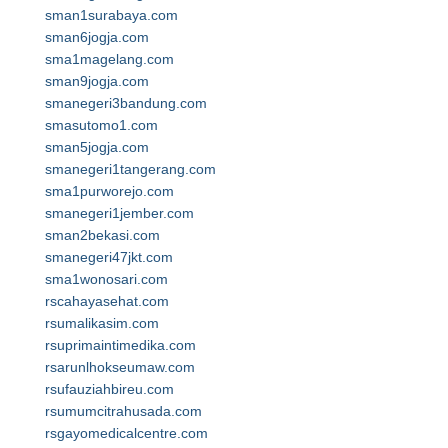
sman1surabaya.com
sman6jogja.com
sma1magelang.com
sman9jogja.com
smanegeri3bandung.com
smasutomo1.com
sman5jogja.com
smanegeri1tangerang.com
sma1purworejo.com
smanegeri1jember.com
sman2bekasi.com
smanegeri47jkt.com
sma1wonosari.com
rscahayasehat.com
rsumalikasim.com
rsuprimaintimedika.com
rsarunlhokseumaw.com
rsufauziahbireu.com
rsumumcitrahusada.com
rsgayomedicalcentre.com