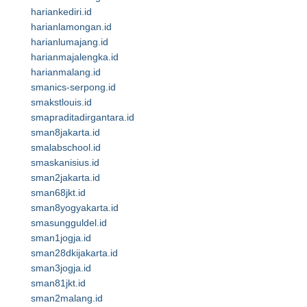
hariankediri.id
harianlamongan.id
harianlumajang.id
harianmajalengka.id
harianmalang.id
smanics-serpong.id
smakstlouis.id
smapraditadirgantara.id
sman8jakarta.id
smalabschool.id
smaskanisius.id
sman2jakarta.id
sman68jkt.id
sman8yogyakarta.id
smasungguldel.id
sman1jogja.id
sman28dkijakarta.id
sman3jogja.id
sman81jkt.id
sman2malang.id