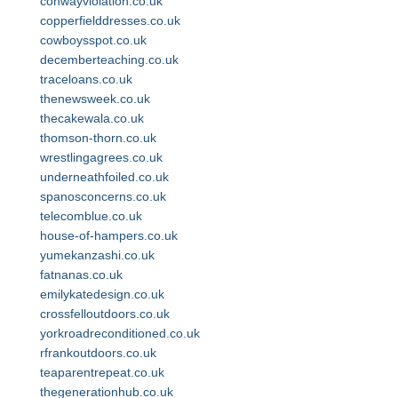
conwayviolation.co.uk
copperfielddresses.co.uk
cowboysspot.co.uk
decemberteaching.co.uk
traceloans.co.uk
thenewsweek.co.uk
thecakewala.co.uk
thomson-thorn.co.uk
wrestlingagrees.co.uk
underneathfoiled.co.uk
spanosconcerns.co.uk
telecomblue.co.uk
house-of-hampers.co.uk
yumekanzashi.co.uk
fatnanas.co.uk
emilykatedesign.co.uk
crossfelloutdoors.co.uk
yorkroadreconditioned.co.uk
rfrankoutdoors.co.uk
teaparentrepeat.co.uk
thegenerationhub.co.uk