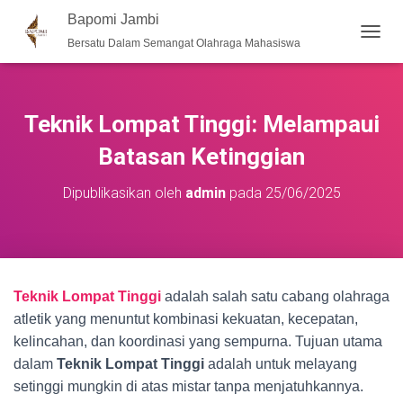
Bapomi Jambi
Bersatu Dalam Semangat Olahraga Mahasiswa
T
O
G
G
L
Teknik Lompat Tinggi: Melampaui
E
N
Batasan Ketinggian
A
V
Dipublikasikan oleh
admin
pada
25/06/2025
I
G
A
S
I
Teknik Lompat Tinggi
adalah salah satu cabang olahraga
atletik yang menuntut kombinasi kekuatan, kecepatan,
kelincahan, dan koordinasi yang sempurna. Tujuan utama
dalam
Teknik Lompat Tinggi
adalah untuk melayang
setinggi mungkin di atas mistar tanpa menjatuhkannya.