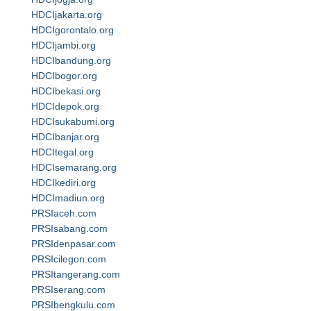
HDCIjakarta.org
HDCIgorontalo.org
HDCIjambi.org
HDCIbandung.org
HDCIbogor.org
HDCIbekasi.org
HDCIdepok.org
HDCIsukabumi.org
HDCIbanjar.org
HDCItegal.org
HDCIsemarang.org
HDCIkediri.org
HDCImadiun.org
PRSIaceh.com
PRSIsabang.com
PRSIdenpasar.com
PRSIcilegon.com
PRSItangerang.com
PRSIserang.com
PRSIbengkulu.com