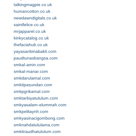
talkingmagpie.co.uk
humancotton.co.uk
newdawndigitals.co.uk
saintfelice.co.uk
mrjapparel.co.uk
kinkycatalog.co.uk
thefaciahub.co.uk
yayasanbinabakti.com
paudtunasbangsa.com
smkal-amin.com
smkal-manar.com
smkdarulamal.com
smkitpasundan.com
smkpgrikamal.com
smktarbiyatululum.com
smkyasalam-elummah.com
smkpelitaynh.com
smkyasinacigombong.com
smknahdatululama.com
smkitraudhatululum.com