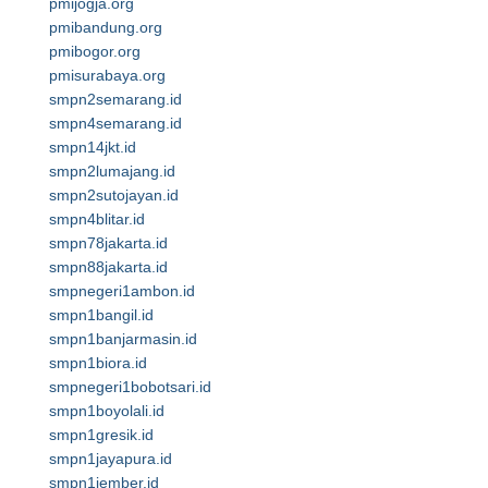
pmijogja.org
pmibandung.org
pmibogor.org
pmisurabaya.org
smpn2semarang.id
smpn4semarang.id
smpn14jkt.id
smpn2lumajang.id
smpn2sutojayan.id
smpn4blitar.id
smpn78jakarta.id
smpn88jakarta.id
smpnegeri1ambon.id
smpn1bangil.id
smpn1banjarmasin.id
smpn1biora.id
smpnegeri1bobotsari.id
smpn1boyolali.id
smpn1gresik.id
smpn1jayapura.id
smpn1jember.id