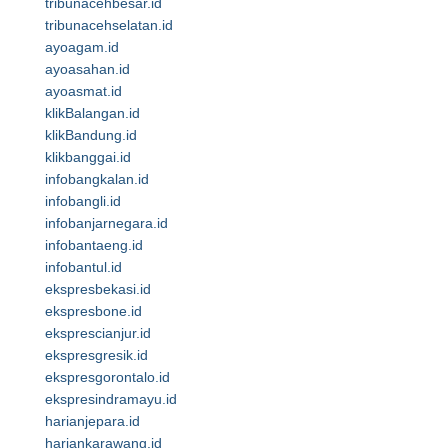
tribunacehbesar.id
tribunacehselatan.id
ayoagam.id
ayoasahan.id
ayoasmat.id
klikBalangan.id
klikBandung.id
klikbanggai.id
infobangkalan.id
infobangli.id
infobanjarnegara.id
infobantaeng.id
infobantul.id
ekspresbekasi.id
ekspresbone.id
eksprescianjur.id
ekspresgresik.id
ekspresgorontalo.id
ekspresindramayu.id
harianjepara.id
hariankarawang.id