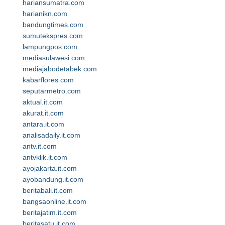
hariansumatra.com
harianikn.com
bandungtimes.com
sumutekspres.com
lampungpos.com
mediasulawesi.com
mediajabodetabek.com
kabarflores.com
seputarmetro.com
aktual.it.com
akurat.it.com
antara.it.com
analisadaily.it.com
antv.it.com
antvklik.it.com
ayojakarta.it.com
ayobandung.it.com
beritabali.it.com
bangsaonline.it.com
beritajatim.it.com
beritasatu.it.com