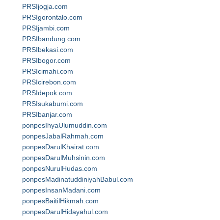
PRSIjogja.com
PRSIgorontalo.com
PRSIjambi.com
PRSIbandung.com
PRSIbekasi.com
PRSIbogor.com
PRSIcimahi.com
PRSIcirebon.com
PRSIdepok.com
PRSIsukabumi.com
PRSIbanjar.com
ponpesIhyaUlumuddin.com
ponpesJabalRahmah.com
ponpesDarulKhairat.com
ponpesDarulMuhsinin.com
ponpesNurulHudas.com
ponpesMadinatuddiniyahBabul.com
ponpesInsanMadani.com
ponpesBaitilHikmah.com
ponpesDarulHidayahul.com