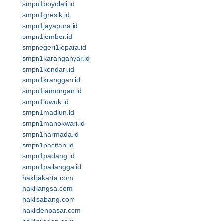
smpn1boyolali.id
smpn1gresik.id
smpn1jayapura.id
smpn1jember.id
smpnegeri1jepara.id
smpn1karanganyar.id
smpn1kendari.id
smpn1kranggan.id
smpn1lamongan.id
smpn1luwuk.id
smpn1madiun.id
smpn1manokwari.id
smpn1narmada.id
smpn1pacitan.id
smpn1padang.id
smpn1pailangga.id
haklijakarta.com
haklilangsa.com
haklisabang.com
haklidenpasar.com