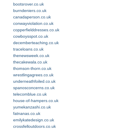
bootsrover.co.uk
burndeniers.co.uk
canadaperson.co.uk
conwayviolation.co.uk
copperfielddresses.co.uk
cowboysspot.co.uk
decemberteaching.co.uk
traceloans.co.uk
thenewsweek.co.uk
thecakewala.co.uk
thomson-thorn.co.uk
wrestlingagrees.co.uk
underneathfoiled.co.uk
spanosconcerns.co.uk
telecomblue.co.uk
house-of-hampers.co.uk
yumekanzashi.co.uk
fatnanas.co.uk
emilykatedesign.co.uk
crossfelloutdoors.co.uk