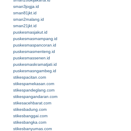
sman28dkijakarta.id
sman3jogja.id
sman81jkt.id
sman2malang.id
sman21jkt.id
puskesmasjakut.id
puskesmasmampang.id
puskesmaspancoran.id
puskesmasmenteng.id
puskesmassenen.id
puskesmaskramatjati.id
puskesmasngambeg.id
stikespacitan.com
stikespamekasan.com
stikespandeglang.com
stikespangandaran.com
stikesacehbarat.com
stikesbadung.com
stikesbanggai.com
stikesbangka.com
stikesbanyumas.com