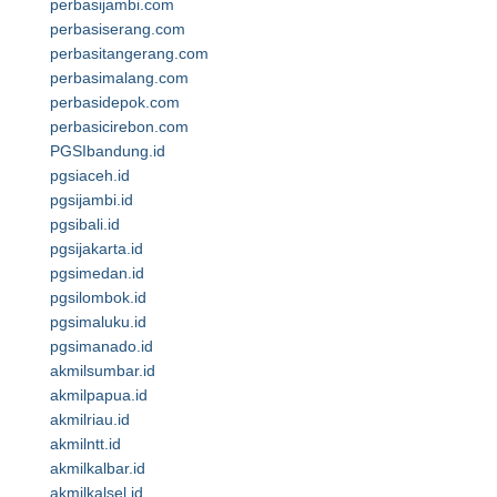
perbasijambi.com
perbasiserang.com
perbasitangerang.com
perbasimalang.com
perbasidepok.com
perbasicirebon.com
PGSIbandung.id
pgsiaceh.id
pgsijambi.id
pgsibali.id
pgsijakarta.id
pgsimedan.id
pgsilombok.id
pgsimaluku.id
pgsimanado.id
akmilsumbar.id
akmilpapua.id
akmilriau.id
akmilntt.id
akmilkalbar.id
akmilkalsel.id