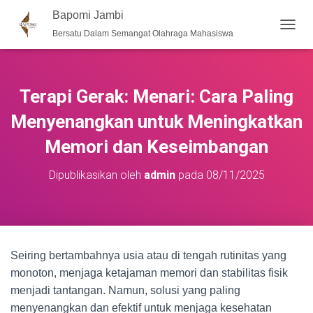
Bapomi Jambi
Bersatu Dalam Semangat Olahraga Mahasiswa
T
O
G
G
L
Terapi Gerak: Menari: Cara Paling
E
N
Menyenangkan untuk Meningkatkan
A
Memori dan Keseimbangan
V
I
G
Dipublikasikan oleh
admin
pada
08/11/2025
A
S
I
Seiring bertambahnya usia atau di tengah rutinitas yang
monoton, menjaga ketajaman memori dan stabilitas fisik
menjadi tantangan. Namun, solusi yang paling
menyenangkan dan efektif untuk menjaga kesehatan