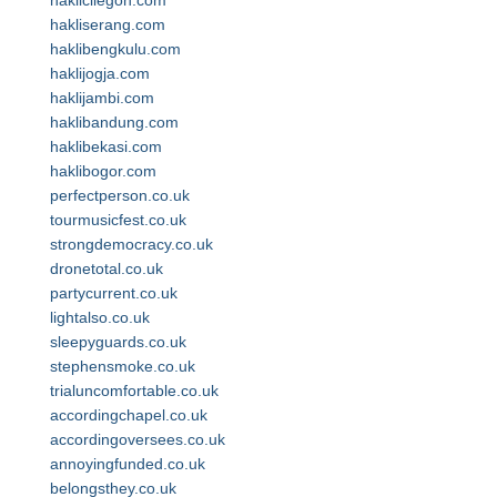
haklicilegon.com
hakliserang.com
haklibengkulu.com
haklijogja.com
haklijambi.com
haklibandung.com
haklibekasi.com
haklibogor.com
perfectperson.co.uk
tourmusicfest.co.uk
strongdemocracy.co.uk
dronetotal.co.uk
partycurrent.co.uk
lightalso.co.uk
sleepyguards.co.uk
stephensmoke.co.uk
trialuncomfortable.co.uk
accordingchapel.co.uk
accordingoversees.co.uk
annoyingfunded.co.uk
belongsthey.co.uk