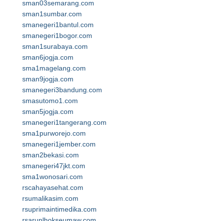
sman03semarang.com
sman1sumbar.com
smanegeri1bantul.com
smanegeri1bogor.com
sman1surabaya.com
sman6jogja.com
sma1magelang.com
sman9jogja.com
smanegeri3bandung.com
smasutomo1.com
sman5jogja.com
smanegeri1tangerang.com
sma1purworejo.com
smanegeri1jember.com
sman2bekasi.com
smanegeri47jkt.com
sma1wonosari.com
rscahayasehat.com
rsumalikasim.com
rsuprimaintimedika.com
rsarunlhokseumaw.com