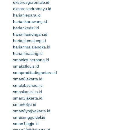
ekspresgorontalo.id
ekspresindramayu.id
harianjepara.id
hariankarawang.id
hariankediri.id
harianlamongan.id
harianlumajang.id
harianmajalengka.id
harianmalang.id
smanics-serpong.id
smakstlouis.id
smapraditadirgantara.id
sman8jakarta.id
smalabschool.id
smaskanisius.id
sman2jakarta.id
sman68jkt.id
sman8yogyakarta.id
smasungguldel.id
sman1jogja.id