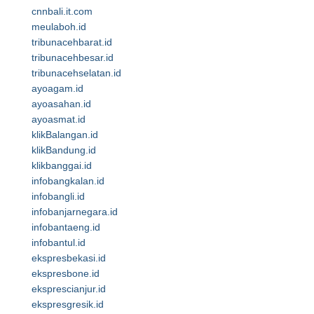
cnnbali.it.com
meulaboh.id
tribunacehbarat.id
tribunacehbesar.id
tribunacehselatan.id
ayoagam.id
ayoasahan.id
ayoasmat.id
klikBalangan.id
klikBandung.id
klikbanggai.id
infobangkalan.id
infobangli.id
infobanjarnegara.id
infobantaeng.id
infobantul.id
ekspresbekasi.id
ekspresbone.id
eksprescianjur.id
ekspresgresik.id