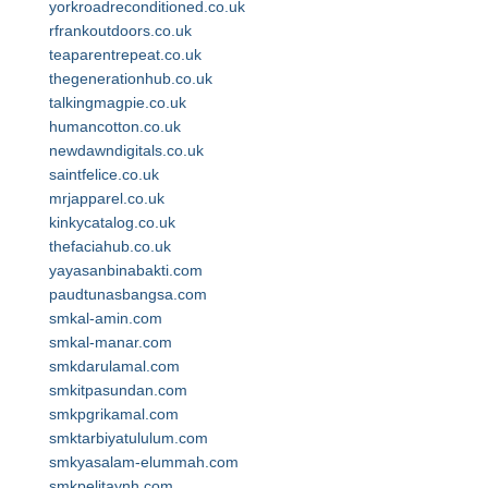
yorkroadreconditioned.co.uk
rfrankoutdoors.co.uk
teaparentrepeat.co.uk
thegenerationhub.co.uk
talkingmagpie.co.uk
humancotton.co.uk
newdawndigitals.co.uk
saintfelice.co.uk
mrjapparel.co.uk
kinkycatalog.co.uk
thefaciahub.co.uk
yayasanbinabakti.com
paudtunasbangsa.com
smkal-amin.com
smkal-manar.com
smkdarulamal.com
smkitpasundan.com
smkpgrikamal.com
smktarbiyatululum.com
smkyasalam-elummah.com
smkpelitaynh.com