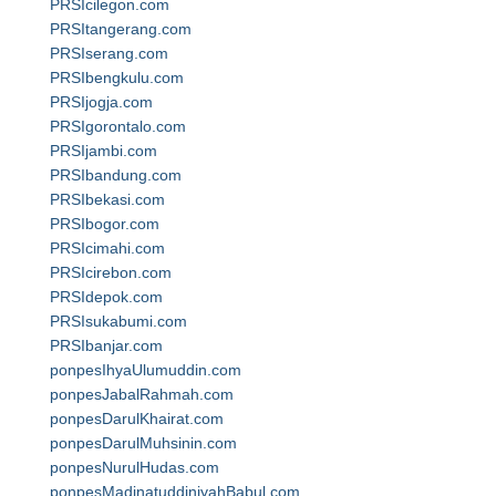
PRSIcilegon.com
PRSItangerang.com
PRSIserang.com
PRSIbengkulu.com
PRSIjogja.com
PRSIgorontalo.com
PRSIjambi.com
PRSIbandung.com
PRSIbekasi.com
PRSIbogor.com
PRSIcimahi.com
PRSIcirebon.com
PRSIdepok.com
PRSIsukabumi.com
PRSIbanjar.com
ponpesIhyaUlumuddin.com
ponpesJabalRahmah.com
ponpesDarulKhairat.com
ponpesDarulMuhsinin.com
ponpesNurulHudas.com
ponpesMadinatuddiniyahBabul.com