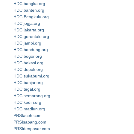
HDCIbangka.org
HDCIbanten.org
HDCIBengkulu.org
HDCIjogja.org
HDCIjakarta.org
HDCIgorontalo.org
HDCIjambi.org
HDCIbandung.org
HDCIbogor.org
HDCIbekasi.org
HDCIdepok.org
HDCIsukabumi.org
HDCIbanjar.org
HDCItegal.org
HDCIsemarang.org
HDCIkediri.org
HDCImadiun.org
PRSIaceh.com
PRSIsabang.com
PRSIdenpasar.com