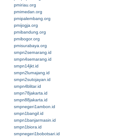
pmiriau.org
pmimedan.org
pmipalembang.org
pmijogja.org
pmibandung.org
pmibogor.org
pmisurabaya.org
smpn2semarang.id
smpn4semarang.id
smpn14jkt.id
smpn2lumajang.id
smpn2sutojayan.id
smpn4blitar.id
smpn78jakarta.id
smpn88jakarta.id
smpnegeri1ambon.id
smpn1bangil.id
smpn1banjarmasin.id
smpn1biora.id
smpnegeri1bobotsari.id