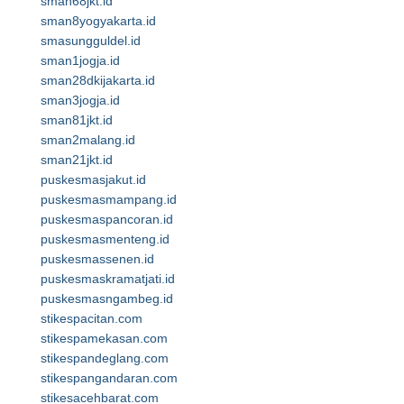
sman68jkt.id
sman8yogyakarta.id
smasungguldel.id
sman1jogja.id
sman28dkijakarta.id
sman3jogja.id
sman81jkt.id
sman2malang.id
sman21jkt.id
puskesmasjakut.id
puskesmasmampang.id
puskesmaspancoran.id
puskesmasmenteng.id
puskesmassenen.id
puskesmaskramatjati.id
puskesmasngambeg.id
stikespacitan.com
stikespamekasan.com
stikespandeglang.com
stikespangandaran.com
stikesacehbarat.com