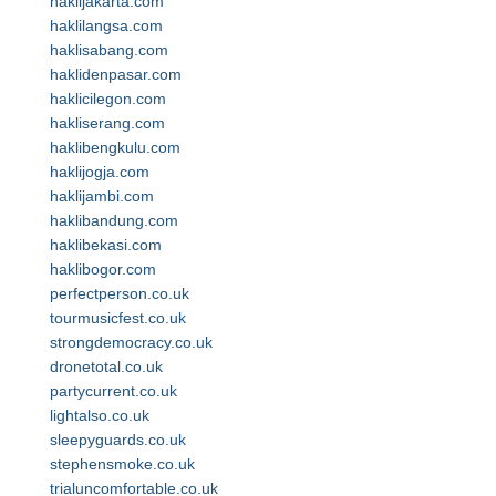
haklijakarta.com
haklilangsa.com
haklisabang.com
haklidenpasar.com
haklicilegon.com
hakliserang.com
haklibengkulu.com
haklijogja.com
haklijambi.com
haklibandung.com
haklibekasi.com
haklibogor.com
perfectperson.co.uk
tourmusicfest.co.uk
strongdemocracy.co.uk
dronetotal.co.uk
partycurrent.co.uk
lightalso.co.uk
sleepyguards.co.uk
stephensmoke.co.uk
trialuncomfortable.co.uk