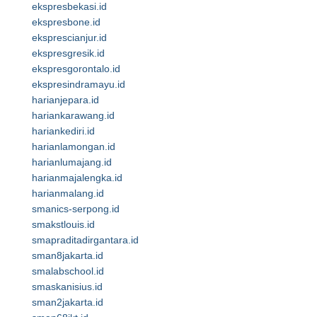
ekspresbekasi.id
ekspresbone.id
eksprescianjur.id
ekspresgresik.id
ekspresgorontalo.id
ekspresindramayu.id
harianjepara.id
hariankarawang.id
hariankediri.id
harianlamongan.id
harianlumajang.id
harianmajalengka.id
harianmalang.id
smanics-serpong.id
smakstlouis.id
smapraditadirgantara.id
sman8jakarta.id
smalabschool.id
smaskanisius.id
sman2jakarta.id