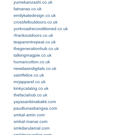
yumekanzashi.co.uk
fatnanas.co.uk
emilykatedesign.co.uk
crossfelloutdoors.co.uk
yorkroadreconditioned.co.uk
rfrankoutdoors.co.uk
teaparentrepeat.co.uk
thegenerationhub.co.uk
talkingmagpie.co.uk
humancotton.co.uk
newdawndigitals.co.uk
saintfelice.co.uk
mrjapparel.co.uk
kinkycatalog.co.uk
thefaciahub.co.uk
yayasanbinabakti.com
paudtunasbangsa.com
smkal-amin.com
smkal-manar.com
smkdarulamal.com
smkitpasundan.com