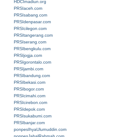
HDCImadiun.org
PRSIaceh.com
PRSIsabang.com
PRSIdenpasar.com
PRSIcilegon.com
PRSItangerang.com
PRSIserang.com
PRSIbengkulu.com
PRSIjogja.com
PRSIgorontalo.com
PRSIjambi.com
PRSIbandung.com
PRSIbekasi.com
PRSIbogor.com
PRSIcimahi.com
PRSIcirebon.com
PRSIdepok.com
PRSIsukabumi.com
PRSIbanjar.com
ponpesIhyaUlumuddin.com
ponpesJabalRahmah.com