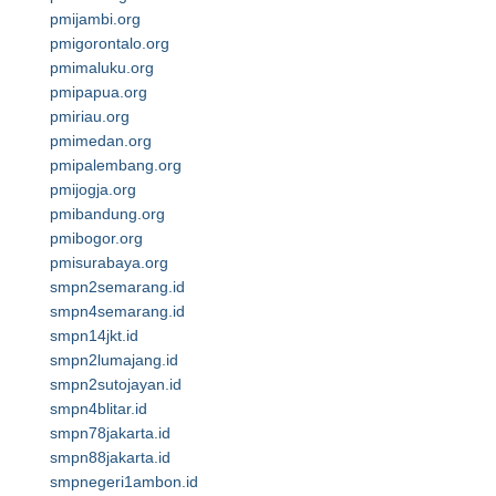
pmijambi.org
pmigorontalo.org
pmimaluku.org
pmipapua.org
pmiriau.org
pmimedan.org
pmipalembang.org
pmijogja.org
pmibandung.org
pmibogor.org
pmisurabaya.org
smpn2semarang.id
smpn4semarang.id
smpn14jkt.id
smpn2lumajang.id
smpn2sutojayan.id
smpn4blitar.id
smpn78jakarta.id
smpn88jakarta.id
smpnegeri1ambon.id