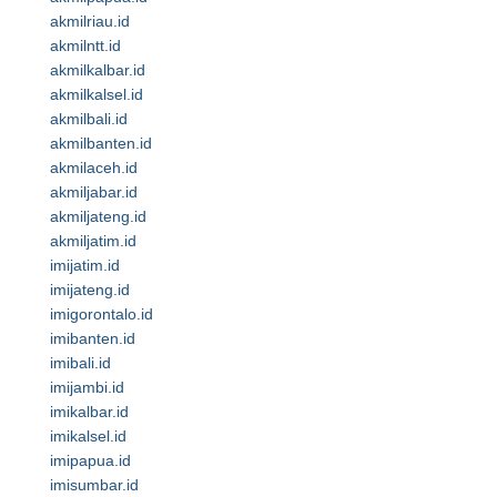
akmilriau.id
akmilntt.id
akmilkalbar.id
akmilkalsel.id
akmilbali.id
akmilbanten.id
akmilaceh.id
akmiljabar.id
akmiljateng.id
akmiljatim.id
imijatim.id
imijateng.id
imigorontalo.id
imibanten.id
imibali.id
imijambi.id
imikalbar.id
imikalsel.id
imipapua.id
imisumbar.id