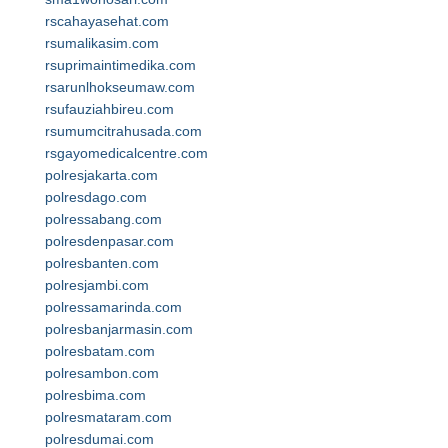
rscahayasehat.com
rsumalikasim.com
rsuprimaintimedika.com
rsarunlhokseumaw.com
rsufauziahbireu.com
rsumumcitrahusada.com
rsgayomedicalcentre.com
polresjakarta.com
polresdago.com
polressabang.com
polresdenpasar.com
polresbanten.com
polresjambi.com
polressamarinda.com
polresbanjarmasin.com
polresbatam.com
polresambon.com
polresbima.com
polresmataram.com
polresdumai.com