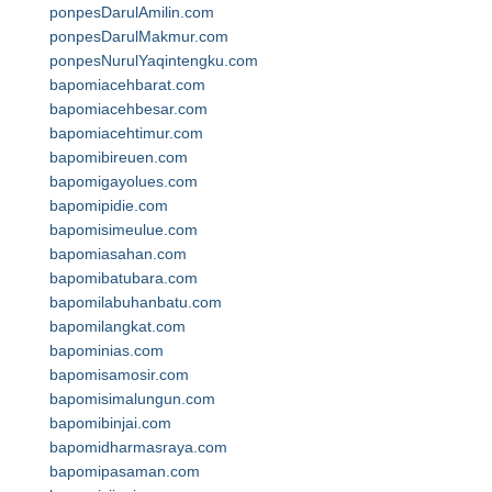
ponpesDarulAmilin.com
ponpesDarulMakmur.com
ponpesNurulYaqintengku.com
bapomiacehbarat.com
bapomiacehbesar.com
bapomiacehtimur.com
bapomibireuen.com
bapomigayolues.com
bapomipidie.com
bapomisimeulue.com
bapomiasahan.com
bapomibatubara.com
bapomilabuhanbatu.com
bapomilangkat.com
bapominias.com
bapomisamosir.com
bapomisimalungun.com
bapomibinjai.com
bapomidharmasraya.com
bapomipasaman.com