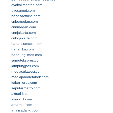
ayokalimantan.com
ayosumut.com
bangsaoffline.com
cnbcmedan.com
cnnmedan.com
cnnjakarta.com
cnbcjakarta.com
hariansumatra.com
harianikn.com
bandungtimes.com
sumutekspres.com
lampungpos.com
mediasulawesi.com
mediajabodetabek.com
kabarflores.com
seputarmetro.com
aktual.it.com
akurat.it.com
antara.it.com
analisadaily.it.com