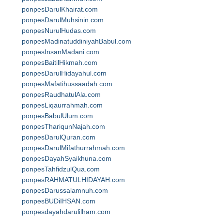
ponpesDarulKhairat.com
ponpesDarulMuhsinin.com
ponpesNurulHudas.com
ponpesMadinatuddiniyahBabul.com
ponpesInsanMadani.com
ponpesBaitilHikmah.com
ponpesDarulHidayahul.com
ponpesMafatihussaadah.com
ponpesRaudhatulAla.com
ponpesLiqaurrahmah.com
ponpesBabulUlum.com
ponpesThariqunNajah.com
ponpesDarulQuran.com
ponpesDarulMifathurrahmah.com
ponpesDayahSyaikhuna.com
ponpesTahfidzulQua.com
ponpesRAHMATULHIDAYAH.com
ponpesDarussalamnuh.com
ponpesBUDiIHSAN.com
ponpesdayahdarulilham.com