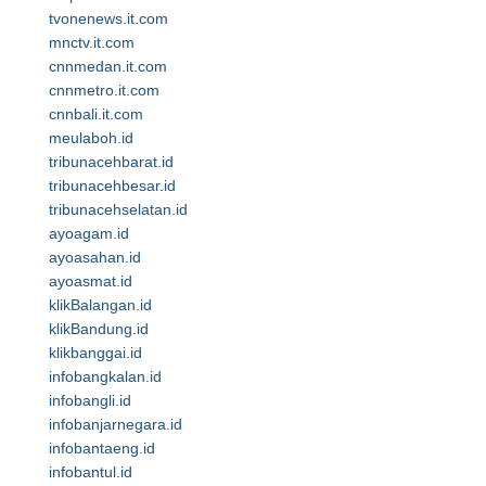
tvonenews.it.com
mnctv.it.com
cnnmedan.it.com
cnnmetro.it.com
cnnbali.it.com
meulaboh.id
tribunacehbarat.id
tribunacehbesar.id
tribunacehselatan.id
ayoagam.id
ayoasahan.id
ayoasmat.id
klikBalangan.id
klikBandung.id
klikbanggai.id
infobangkalan.id
infobangli.id
infobanjarnegara.id
infobantaeng.id
infobantul.id