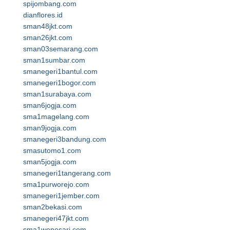
spijombang.com
dianflores.id
sman48jkt.com
sman26jkt.com
sman03semarang.com
sman1sumbar.com
smanegeri1bantul.com
smanegeri1bogor.com
sman1surabaya.com
sman6jogja.com
sma1magelang.com
sman9jogja.com
smanegeri3bandung.com
smasutomo1.com
sman5jogja.com
smanegeri1tangerang.com
sma1purworejo.com
smanegeri1jember.com
sman2bekasi.com
smanegeri47jkt.com
sma1wonosari.com