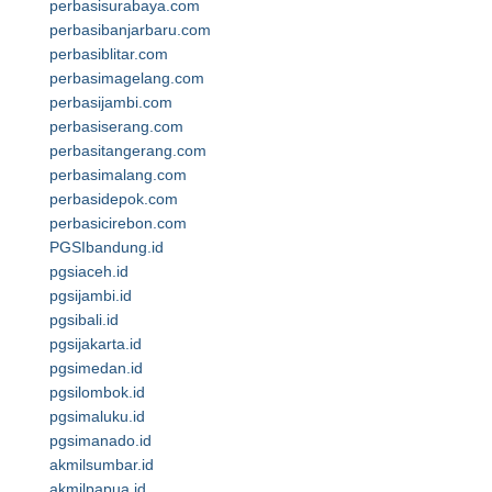
perbasisurabaya.com
perbasibanjarbaru.com
perbasiblitar.com
perbasimagelang.com
perbasijambi.com
perbasiserang.com
perbasitangerang.com
perbasimalang.com
perbasidepok.com
perbasicirebon.com
PGSIbandung.id
pgsiaceh.id
pgsijambi.id
pgsibali.id
pgsijakarta.id
pgsimedan.id
pgsilombok.id
pgsimaluku.id
pgsimanado.id
akmilsumbar.id
akmilpapua.id