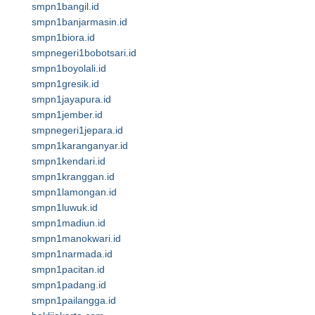
smpn1bangil.id
smpn1banjarmasin.id
smpn1biora.id
smpnegeri1bobotsari.id
smpn1boyolali.id
smpn1gresik.id
smpn1jayapura.id
smpn1jember.id
smpnegeri1jepara.id
smpn1karanganyar.id
smpn1kendari.id
smpn1kranggan.id
smpn1lamongan.id
smpn1luwuk.id
smpn1madiun.id
smpn1manokwari.id
smpn1narmada.id
smpn1pacitan.id
smpn1padang.id
smpn1pailangga.id