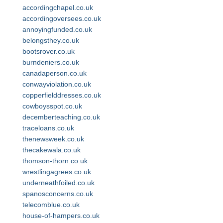
accordingchapel.co.uk
accordingoversees.co.uk
annoyingfunded.co.uk
belongsthey.co.uk
bootsrover.co.uk
burndeniers.co.uk
canadaperson.co.uk
conwayviolation.co.uk
copperfielddresses.co.uk
cowboysspot.co.uk
decemberteaching.co.uk
traceloans.co.uk
thenewsweek.co.uk
thecakewala.co.uk
thomson-thorn.co.uk
wrestlingagrees.co.uk
underneathfoiled.co.uk
spanosconcerns.co.uk
telecomblue.co.uk
house-of-hampers.co.uk