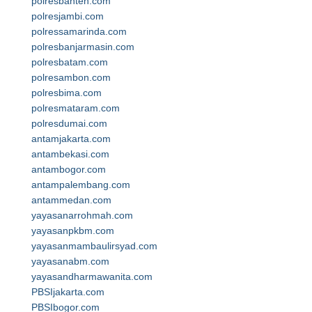
polresbanten.com
polresjambi.com
polressamarinda.com
polresbanjarmasin.com
polresbatam.com
polresambon.com
polresbima.com
polresmataram.com
polresdumai.com
antamjakarta.com
antambekasi.com
antambogor.com
antampalembang.com
antammedan.com
yayasanarrohmah.com
yayasanpkbm.com
yayasanmambaulirsyad.com
yayasanabm.com
yayasandharmawanita.com
PBSIjakarta.com
PBSIbogor.com