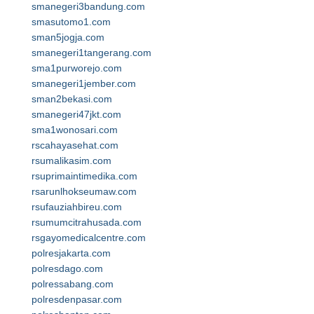
smanegeri3bandung.com
smasutomo1.com
sman5jogja.com
smanegeri1tangerang.com
sma1purworejo.com
smanegeri1jember.com
sman2bekasi.com
smanegeri47jkt.com
sma1wonosari.com
rscahayasehat.com
rsumalikasim.com
rsuprimaintimedika.com
rsarunlhokseumaw.com
rsufauziahbireu.com
rsumumcitrahusada.com
rsgayomedicalcentre.com
polresjakarta.com
polresdago.com
polressabang.com
polresdenpasar.com