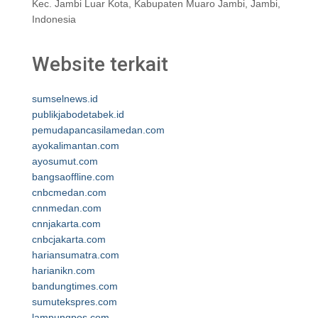
Kec. Jambi Luar Kota, Kabupaten Muaro Jambi, Jambi,
Indonesia
Website terkait
sumselnews.id
publikjabodetabek.id
pemudapancasilamedan.com
ayokalimantan.com
ayosumut.com
bangsaoffline.com
cnbcmedan.com
cnnmedan.com
cnnjakarta.com
cnbcjakarta.com
hariansumatra.com
harianikn.com
bandungtimes.com
sumutekspres.com
lampungpos.com