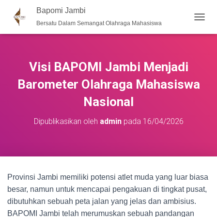
Bapomi Jambi
Bersatu Dalam Semangat Olahraga Mahasiswa
T
O
G
G
L
Visi BAPOMI Jambi Menjadi
E
N
Barometer Olahraga Mahasiswa
A
Nasional
V
I
G
Dipublikasikan oleh
admin
pada
16/04/2026
A
S
I
Provinsi Jambi memiliki potensi atlet muda yang luar biasa
besar, namun untuk mencapai pengakuan di tingkat pusat,
dibutuhkan sebuah peta jalan yang jelas dan ambisius.
BAPOMI Jambi telah merumuskan sebuah pandangan