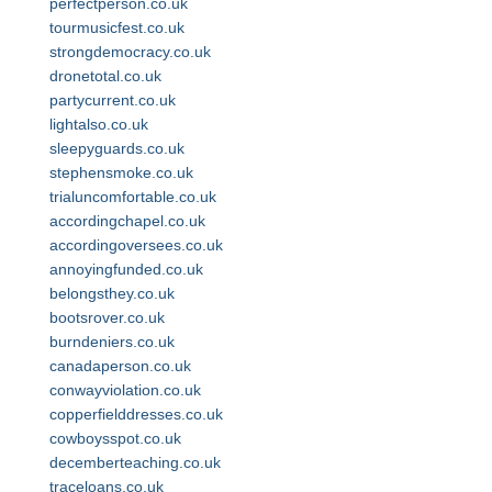
perfectperson.co.uk
tourmusicfest.co.uk
strongdemocracy.co.uk
dronetotal.co.uk
partycurrent.co.uk
lightalso.co.uk
sleepyguards.co.uk
stephensmoke.co.uk
trialuncomfortable.co.uk
accordingchapel.co.uk
accordingoversees.co.uk
annoyingfunded.co.uk
belongsthey.co.uk
bootsrover.co.uk
burndeniers.co.uk
canadaperson.co.uk
conwayviolation.co.uk
copperfielddresses.co.uk
cowboysspot.co.uk
decemberteaching.co.uk
traceloans.co.uk