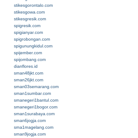
stikesgorontalo.com
stikesgowa.com
stikesgresik.com
spigresik.com
spigianyar.com
spigrobongan.com
spigunungkidul.com
spijember.com
spijombang.com
dianflores.id
sman48jkt.com
sman26jkt.com
sman03semarang.com
sman1sumbar.com
smanegeri1bantul.com
smanegeri1bogor.com
sman1surabaya.com
sman6jogja.com
sma1magelang.com
sman9jogja.com