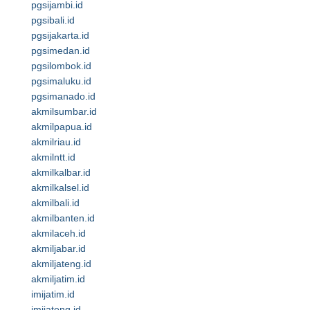
pgsijambi.id
pgsibali.id
pgsijakarta.id
pgsimedan.id
pgsilombok.id
pgsimaluku.id
pgsimanado.id
akmilsumbar.id
akmilpapua.id
akmilriau.id
akmilntt.id
akmilkalbar.id
akmilkalsel.id
akmilbali.id
akmilbanten.id
akmilaceh.id
akmiljabar.id
akmiljateng.id
akmiljatim.id
imijatim.id
imijateng.id