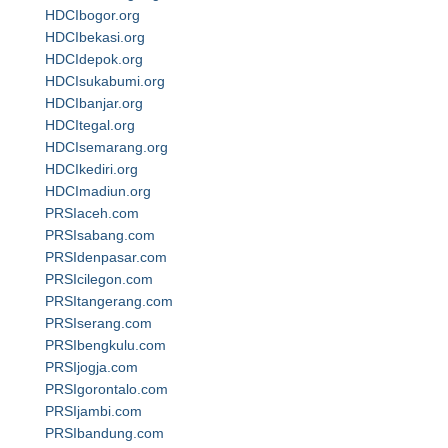
HDCIbogor.org
HDCIbekasi.org
HDCIdepok.org
HDCIsukabumi.org
HDCIbanjar.org
HDCItegal.org
HDCIsemarang.org
HDCIkediri.org
HDCImadiun.org
PRSIaceh.com
PRSIsabang.com
PRSIdenpasar.com
PRSIcilegon.com
PRSItangerang.com
PRSIserang.com
PRSIbengkulu.com
PRSIjogja.com
PRSIgorontalo.com
PRSIjambi.com
PRSIbandung.com