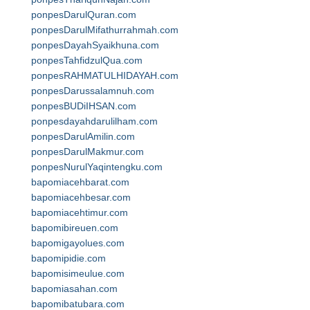
ponpesDarulQuran.com
ponpesDarulMifathurrahmah.com
ponpesDayahSyaikhuna.com
ponpesTahfidzulQua.com
ponpesRAHMATULHIDAYAH.com
ponpesDarussalamnuh.com
ponpesBUDiIHSAN.com
ponpesdayahdarulilham.com
ponpesDarulAmilin.com
ponpesDarulMakmur.com
ponpesNurulYaqintengku.com
bapomiacehbarat.com
bapomiacehbesar.com
bapomiacehtimur.com
bapomibireuen.com
bapomigayolues.com
bapomipidie.com
bapomisimeulue.com
bapomiasahan.com
bapomibatubara.com