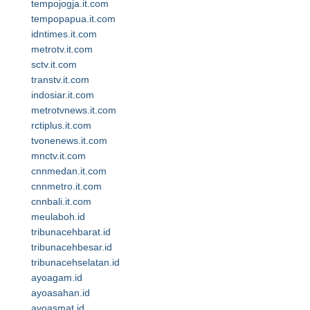
tempojogja.it.com
tempopapua.it.com
idntimes.it.com
metrotv.it.com
sctv.it.com
transtv.it.com
indosiar.it.com
metrotvnews.it.com
rctiplus.it.com
tvonenews.it.com
mnctv.it.com
cnnmedan.it.com
cnnmetro.it.com
cnnbali.it.com
meulaboh.id
tribunacehbarat.id
tribunacehbesar.id
tribunacehselatan.id
ayoagam.id
ayoasahan.id
ayoasmat.id