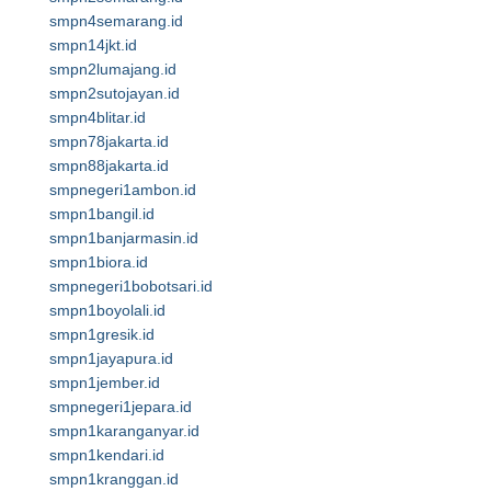
smpn4semarang.id
smpn14jkt.id
smpn2lumajang.id
smpn2sutojayan.id
smpn4blitar.id
smpn78jakarta.id
smpn88jakarta.id
smpnegeri1ambon.id
smpn1bangil.id
smpn1banjarmasin.id
smpn1biora.id
smpnegeri1bobotsari.id
smpn1boyolali.id
smpn1gresik.id
smpn1jayapura.id
smpn1jember.id
smpnegeri1jepara.id
smpn1karanganyar.id
smpn1kendari.id
smpn1kranggan.id