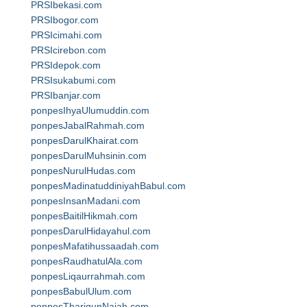
PRSIbekasi.com
PRSIbogor.com
PRSIcimahi.com
PRSIcirebon.com
PRSIdepok.com
PRSIsukabumi.com
PRSIbanjar.com
ponpesIhyaUlumuddin.com
ponpesJabalRahmah.com
ponpesDarulKhairat.com
ponpesDarulMuhsinin.com
ponpesNurulHudas.com
ponpesMadinatuddiniyahBabul.com
ponpesInsanMadani.com
ponpesBaitilHikmah.com
ponpesDarulHidayahul.com
ponpesMafatihussaadah.com
ponpesRaudhatulAla.com
ponpesLiqaurrahmah.com
ponpesBabulUlum.com
ponpesThariqunNajah.com