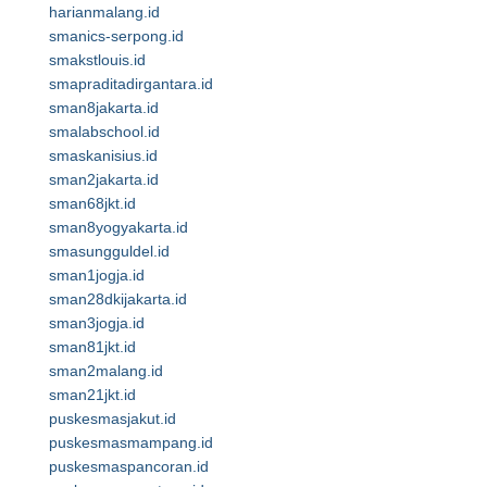
harianmalang.id
smanics-serpong.id
smakstlouis.id
smapraditadirgantara.id
sman8jakarta.id
smalabschool.id
smaskanisius.id
sman2jakarta.id
sman68jkt.id
sman8yogyakarta.id
smasungguldel.id
sman1jogja.id
sman28dkijakarta.id
sman3jogja.id
sman81jkt.id
sman2malang.id
sman21jkt.id
puskesmasjakut.id
puskesmasmampang.id
puskesmaspancoran.id