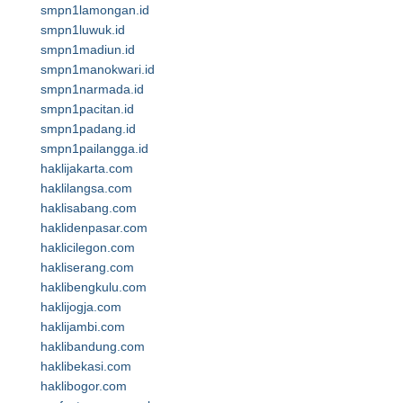
smpn1lamongan.id
smpn1luwuk.id
smpn1madiun.id
smpn1manokwari.id
smpn1narmada.id
smpn1pacitan.id
smpn1padang.id
smpn1pailangga.id
haklijakarta.com
haklilangsa.com
haklisabang.com
haklidenpasar.com
haklicilegon.com
hakliserang.com
haklibengkulu.com
haklijogja.com
haklijambi.com
haklibandung.com
haklibekasi.com
haklibogor.com