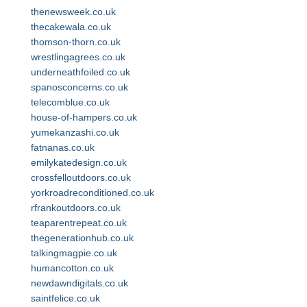
thenewsweek.co.uk
thecakewala.co.uk
thomson-thorn.co.uk
wrestlingagrees.co.uk
underneathfoiled.co.uk
spanosconcerns.co.uk
telecomblue.co.uk
house-of-hampers.co.uk
yumekanzashi.co.uk
fatnanas.co.uk
emilykatedesign.co.uk
crossfelloutdoors.co.uk
yorkroadreconditioned.co.uk
rfrankoutdoors.co.uk
teaparentrepeat.co.uk
thegenerationhub.co.uk
talkingmagpie.co.uk
humancotton.co.uk
newdawndigitals.co.uk
saintfelice.co.uk