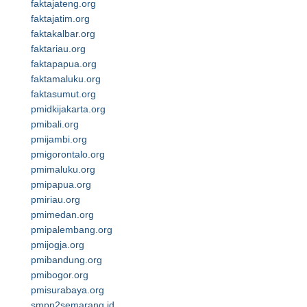
faktajateng.org
faktajatim.org
faktakalbar.org
faktariau.org
faktapapua.org
faktamaluku.org
faktasumut.org
pmidkijakarta.org
pmibali.org
pmijambi.org
pmigorontalo.org
pmimaluku.org
pmipapua.org
pmiriau.org
pmimedan.org
pmipalembang.org
pmijogja.org
pmibandung.org
pmibogor.org
pmisurabaya.org
smpn2semarang.id