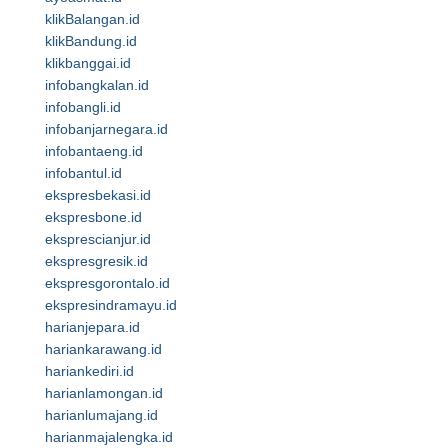
klikBalangan.id
klikBandung.id
klikbanggai.id
infobangkalan.id
infobangli.id
infobanjarnegara.id
infobantaeng.id
infobantul.id
ekspresbekasi.id
ekspresbone.id
eksprescianjur.id
ekspresgresik.id
ekspresgorontalo.id
ekspresindramayu.id
harianjepara.id
hariankarawang.id
hariankediri.id
harianlamongan.id
harianlumajang.id
harianmajalengka.id