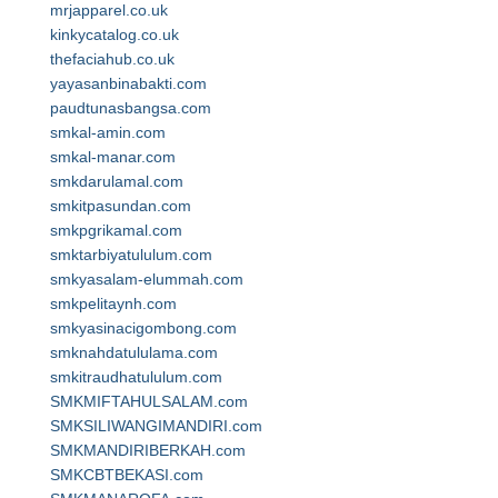
mrjapparel.co.uk
kinkycatalog.co.uk
thefaciahub.co.uk
yayasanbinabakti.com
paudtunasbangsa.com
smkal-amin.com
smkal-manar.com
smkdarulamal.com
smkitpasundan.com
smkpgrikamal.com
smktarbiyatululum.com
smkyasalam-elummah.com
smkpelitaynh.com
smkyasinacigombong.com
smknahdatululama.com
smkitraudhatululum.com
SMKMIFTAHULSALAM.com
SMKSILIWANGIMANDIRI.com
SMKMANDIRIBERKAH.com
SMKCBTBEKASI.com