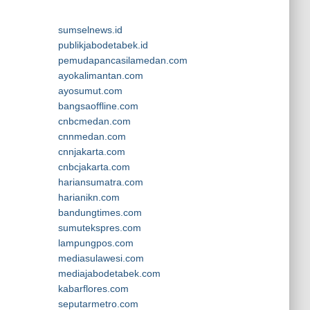
sumselnews.id
publikjabodetabek.id
pemudapancasilamedan.com
ayokalimantan.com
ayosumut.com
bangsaoffline.com
cnbcmedan.com
cnnmedan.com
cnnjakarta.com
cnbcjakarta.com
hariansumatra.com
harianikn.com
bandungtimes.com
sumutekspres.com
lampungpos.com
mediasulawesi.com
mediajabodetabek.com
kabarflores.com
seputarmetro.com