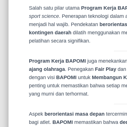
Salah satu pilar utama
Program Kerja BA
sport science
. Penerapan teknologi dalam an
menjadi hal wajib. Pendekatan
berorienta
kontingen daerah
dilatih menggunakan met
pelatihan secara signifikan.
Program Kerja BAPOMI
juga menekankan
ajang olahraga
. Penegakan
Fair Play
da
dengan visi
BAPOMI
untuk
Membangun Ka
penting untuk memastikan bahwa setiap me
yang murni dan terhormat.
Aspek
berorientasi masa depan
tercermin
bagi atlet.
BAPOMI
memastikan bahwa
ded