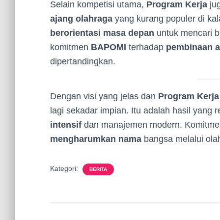
Selain kompetisi utama,
Program Kerja
ju
ajang olahraga
yang kurang populer di ka
berorientasi masa depan
untuk mencari bi
komitmen
BAPOMI
terhadap
pembinaan at
dipertandingkan.
Dengan visi yang jelas dan
Program Kerj
lagi sekadar impian. Itu adalah hasil yang r
intensif
dan manajemen modern. Komitm
mengharumkan nama
bangsa melalui ola
Kategori:
BERITA