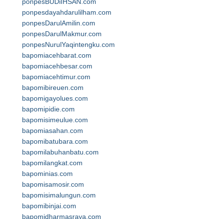
ponpesBUDiIHSAN.com
ponpesdayahdarulilham.com
ponpesDarulAmilin.com
ponpesDarulMakmur.com
ponpesNurulYaqintengku.com
bapomiacehbarat.com
bapomiacehbesar.com
bapomiacehtimur.com
bapomibireuen.com
bapomigayolues.com
bapomipidie.com
bapomisimeulue.com
bapomiasahan.com
bapomibatubara.com
bapomilabuhanbatu.com
bapomilangkat.com
bapominias.com
bapomisamosir.com
bapomisimalungun.com
bapomibinjai.com
bapomidharmasraya.com