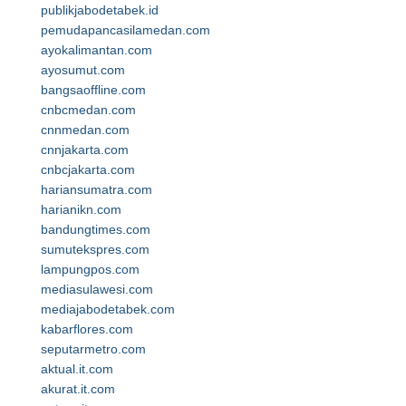
publikjabodetabek.id
pemudapancasilamedan.com
ayokalimantan.com
ayosumut.com
bangsaoffline.com
cnbcmedan.com
cnnmedan.com
cnnjakarta.com
cnbcjakarta.com
hariansumatra.com
harianikn.com
bandungtimes.com
sumutekspres.com
lampungpos.com
mediasulawesi.com
mediajabodetabek.com
kabarflores.com
seputarmetro.com
aktual.it.com
akurat.it.com