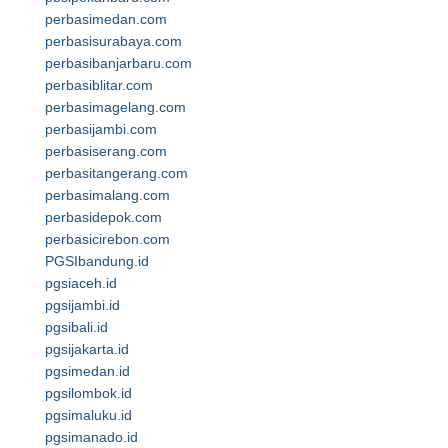
perbasimedan.com
perbasisurabaya.com
perbasibanjarbaru.com
perbasiblitar.com
perbasimagelang.com
perbasijambi.com
perbasiserang.com
perbasitangerang.com
perbasimalang.com
perbasidepok.com
perbasicirebon.com
PGSIbandung.id
pgsiaceh.id
pgsijambi.id
pgsibali.id
pgsijakarta.id
pgsimedan.id
pgsilombok.id
pgsimaluku.id
pgsimanado.id