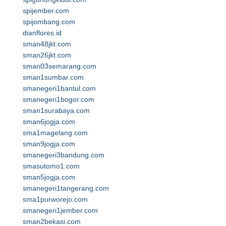
spijember.com
spijombang.com
dianflores.id
sman48jkt.com
sman26jkt.com
sman03semarang.com
sman1sumbar.com
smanegeri1bantul.com
smanegeri1bogor.com
sman1surabaya.com
sman6jogja.com
sma1magelang.com
sman9jogja.com
smanegeri3bandung.com
smasutomo1.com
sman5jogja.com
smanegeri1tangerang.com
sma1purworejo.com
smanegeri1jember.com
sman2bekasi.com