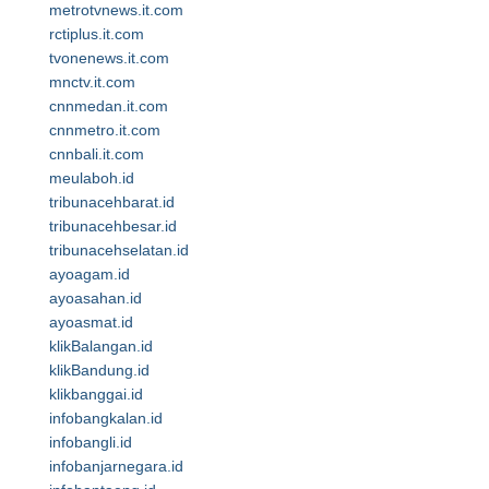
metrotvnews.it.com
rctiplus.it.com
tvonenews.it.com
mnctv.it.com
cnnmedan.it.com
cnnmetro.it.com
cnnbali.it.com
meulaboh.id
tribunacehbarat.id
tribunacehbesar.id
tribunacehselatan.id
ayoagam.id
ayoasahan.id
ayoasmat.id
klikBalangan.id
klikBandung.id
klikbanggai.id
infobangkalan.id
infobangli.id
infobanjarnegara.id