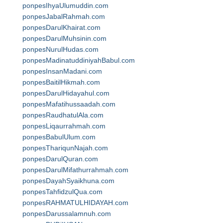
ponpesIhyaUlumuddin.com
ponpesJabalRahmah.com
ponpesDarulKhairat.com
ponpesDarulMuhsinin.com
ponpesNurulHudas.com
ponpesMadinatuddiniyahBabul.com
ponpesInsanMadani.com
ponpesBaitilHikmah.com
ponpesDarulHidayahul.com
ponpesMafatihussaadah.com
ponpesRaudhatulAla.com
ponpesLiqaurrahmah.com
ponpesBabulUlum.com
ponpesThariqunNajah.com
ponpesDarulQuran.com
ponpesDarulMifathurrahmah.com
ponpesDayahSyaikhuna.com
ponpesTahfidzulQua.com
ponpesRAHMATULHIDAYAH.com
ponpesDarussalamnuh.com