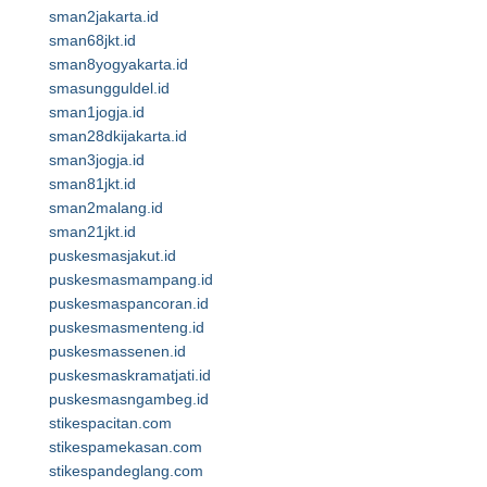
sman2jakarta.id
sman68jkt.id
sman8yogyakarta.id
smasungguldel.id
sman1jogja.id
sman28dkijakarta.id
sman3jogja.id
sman81jkt.id
sman2malang.id
sman21jkt.id
puskesmasjakut.id
puskesmasmampang.id
puskesmaspancoran.id
puskesmasmenteng.id
puskesmassenen.id
puskesmaskramatjati.id
puskesmasngambeg.id
stikespacitan.com
stikespamekasan.com
stikespandeglang.com