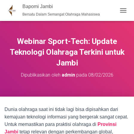
Bapomi Jambi
Bersatu Dalam Semangat Olahraga Mahasiswa
T
O
G
G
L
Webinar Sport-Tech: Update
E
N
Teknologi Olahraga Terkini untuk
A
Jambi
V
I
G
Dipublikasikan oleh
admin
pada
08/02/2026
A
S
I
Dunia olahraga saat ini tidak lagi bisa dipisahkan dari
kemajuan teknologi informasi yang bergerak sangat cepat.
Untuk memastikan para praktisi olahraga di
Provinsi
Jambi
tetap relevan dengan perkembangan global,