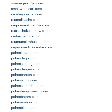
smanegeri47jkt.com
sma1wonosari.com
rscahayasehat.com
rsumalikasim.com
rsuprimaintimedika.com
rsarunlhokseumaw.com
rsufauziahbireu.com
rsumumcitrahusada.com
rsgayomedicalcentre.com
polresjakarta.com
polresdago.com
polressabang.com
polresdenpasar.com
polresbanten.com
polresjambi.com
polressamarinda.com
polresbanjarmasin.com
polresbatam.com
polresambon.com
polresbima.com