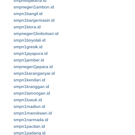
smpn88jakarta.id
smpnegeri1ambon.id
smpn1bangil.id
smpn1banjarmasin.id
smpn1biora.id
smpnegeri1bobotsari.id
smpn1boyolali.id
smpn1gresik.id
smpn1jayapura.id
smpn1jember.id
smpnegeri1jepara.id
smpn1karanganyar.id
smpn1kendari.id
smpn1kranggan.id
smpn1lamongan.id
smpn1luwuk.id
smpn1madiun.id
smpn1manokwari.id
smpn1narmada.id
smpn1pacitan.id
smpn1padang.id