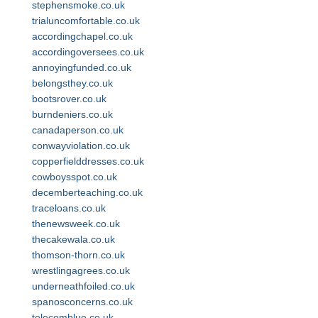
stephensmoke.co.uk
trialuncomfortable.co.uk
accordingchapel.co.uk
accordingoversees.co.uk
annoyingfunded.co.uk
belongsthey.co.uk
bootsrover.co.uk
burndeniers.co.uk
canadaperson.co.uk
conwayviolation.co.uk
copperfielddresses.co.uk
cowboysspot.co.uk
decemberteaching.co.uk
traceloans.co.uk
thenewsweek.co.uk
thecakewala.co.uk
thomson-thorn.co.uk
wrestlingagrees.co.uk
underneathfoiled.co.uk
spanosconcerns.co.uk
telecomblue.co.uk