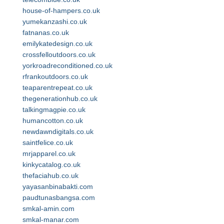
house-of-hampers.co.uk
yumekanzashi.co.uk
fatnanas.co.uk
emilykatedesign.co.uk
crossfelloutdoors.co.uk
yorkroadreconditioned.co.uk
rfrankoutdoors.co.uk
teaparentrepeat.co.uk
thegenerationhub.co.uk
talkingmagpie.co.uk
humancotton.co.uk
newdawndigitals.co.uk
saintfelice.co.uk
mrjapparel.co.uk
kinkycatalog.co.uk
thefaciahub.co.uk
yayasanbinabakti.com
paudtunasbangsa.com
smkal-amin.com
smkal-manar.com