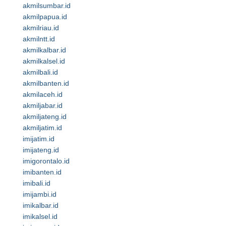
akmilsumbar.id
akmilpapua.id
akmilriau.id
akmilntt.id
akmilkalbar.id
akmilkalsel.id
akmilbali.id
akmilbanten.id
akmilaceh.id
akmiljabar.id
akmiljateng.id
akmiljatim.id
imijatim.id
imijateng.id
imigorontalo.id
imibanten.id
imibali.id
imijambi.id
imikalbar.id
imikalsel.id