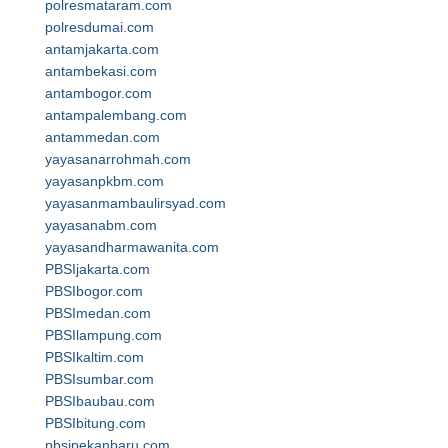
polresmataram.com
polresdumai.com
antamjakarta.com
antambekasi.com
antambogor.com
antampalembang.com
antammedan.com
yayasanarrohmah.com
yayasanpkbm.com
yayasanmambaulirsyad.com
yayasanabm.com
yayasandharmawanita.com
PBSIjakarta.com
PBSIbogor.com
PBSImedan.com
PBSIlampung.com
PBSIkaltim.com
PBSIsumbar.com
PBSIbaubau.com
PBSIbitung.com
pbsipekanbaru.com