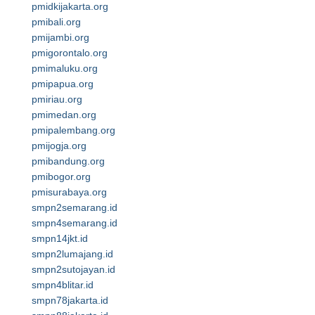
pmidkijakarta.org
pmibali.org
pmijambi.org
pmigorontalo.org
pmimaluku.org
pmipapua.org
pmiriau.org
pmimedan.org
pmipalembang.org
pmijogja.org
pmibandung.org
pmibogor.org
pmisurabaya.org
smpn2semarang.id
smpn4semarang.id
smpn14jkt.id
smpn2lumajang.id
smpn2sutojayan.id
smpn4blitar.id
smpn78jakarta.id