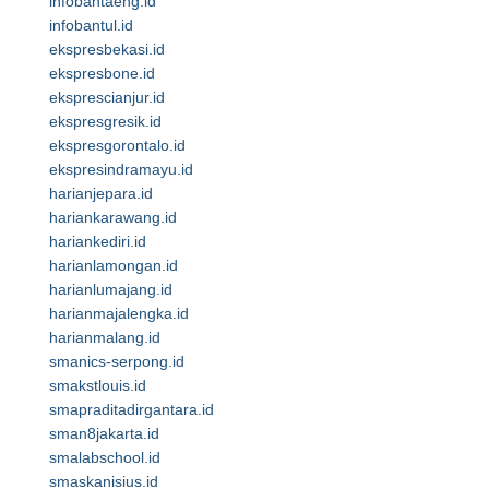
infobantaeng.id
infobantul.id
ekspresbekasi.id
ekspresbone.id
eksprescianjur.id
ekspresgresik.id
ekspresgorontalo.id
ekspresindramayu.id
harianjepara.id
hariankarawang.id
hariankediri.id
harianlamongan.id
harianlumajang.id
harianmajalengka.id
harianmalang.id
smanics-serpong.id
smakstlouis.id
smapraditadirgantara.id
sman8jakarta.id
smalabschool.id
smaskanisius.id