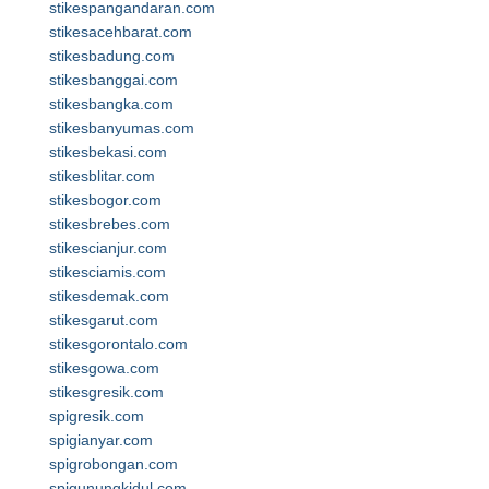
stikespangandaran.com
stikesacehbarat.com
stikesbadung.com
stikesbanggai.com
stikesbangka.com
stikesbanyumas.com
stikesbekasi.com
stikesblitar.com
stikesbogor.com
stikesbrebes.com
stikescianjur.com
stikesciamis.com
stikesdemak.com
stikesgarut.com
stikesgorontalo.com
stikesgowa.com
stikesgresik.com
spigresik.com
spigianyar.com
spigrobongan.com
spigunungkidul.com