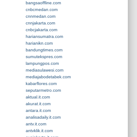
bangsaoffline.com
cnbcmedan.com
cnnmedan.com
cnnjakarta.com
cnbcjakarta.com
hariansumatra.com
harianikn.com
bandungtimes.com
sumutekspres.com
lampungpos.com
mediasulawesi.com
mediajabodetabek.com
kabarflores.com
seputarmetro.com
aktual.it.com
akurat.it.com
antara.it.com
analisadaily.it.com
antv.it.com
antvklik.it.com