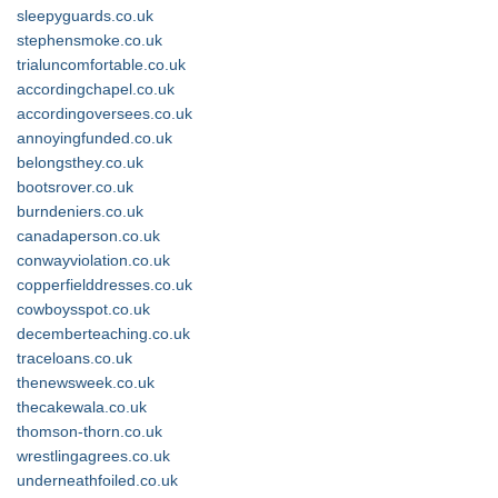
sleepyguards.co.uk
stephensmoke.co.uk
trialuncomfortable.co.uk
accordingchapel.co.uk
accordingoversees.co.uk
annoyingfunded.co.uk
belongsthey.co.uk
bootsrover.co.uk
burndeniers.co.uk
canadaperson.co.uk
conwayviolation.co.uk
copperfielddresses.co.uk
cowboysspot.co.uk
decemberteaching.co.uk
traceloans.co.uk
thenewsweek.co.uk
thecakewala.co.uk
thomson-thorn.co.uk
wrestlingagrees.co.uk
underneathfoiled.co.uk