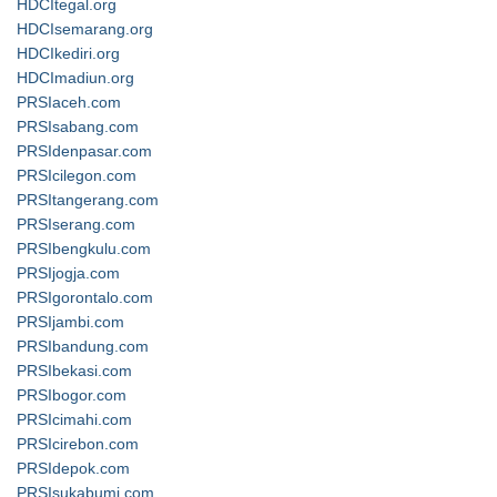
HDCItegal.org
HDCIsemarang.org
HDCIkediri.org
HDCImadiun.org
PRSIaceh.com
PRSIsabang.com
PRSIdenpasar.com
PRSIcilegon.com
PRSItangerang.com
PRSIserang.com
PRSIbengkulu.com
PRSIjogja.com
PRSIgorontalo.com
PRSIjambi.com
PRSIbandung.com
PRSIbekasi.com
PRSIbogor.com
PRSIcimahi.com
PRSIcirebon.com
PRSIdepok.com
PRSIsukabumi.com