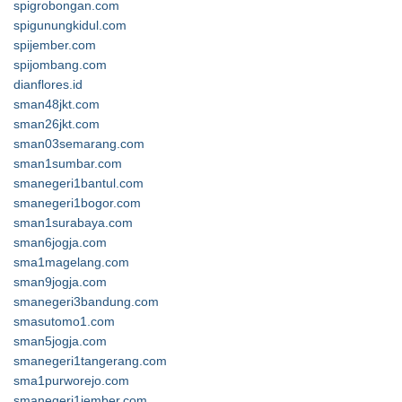
spigrobongan.com
spigunungkidul.com
spijember.com
spijombang.com
dianflores.id
sman48jkt.com
sman26jkt.com
sman03semarang.com
sman1sumbar.com
smanegeri1bantul.com
smanegeri1bogor.com
sman1surabaya.com
sman6jogja.com
sma1magelang.com
sman9jogja.com
smanegeri3bandung.com
smasutomo1.com
sman5jogja.com
smanegeri1tangerang.com
sma1purworejo.com
smanegeri1jember.com