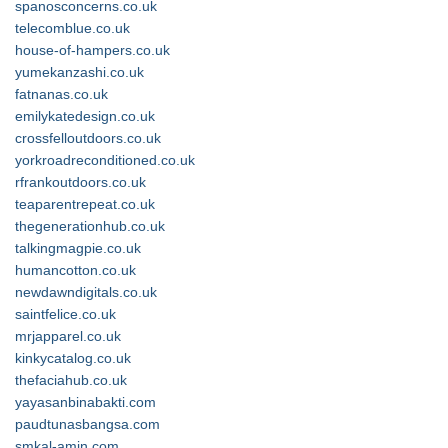
spanosconcerns.co.uk
telecomblue.co.uk
house-of-hampers.co.uk
yumekanzashi.co.uk
fatnanas.co.uk
emilykatedesign.co.uk
crossfelloutdoors.co.uk
yorkroadreconditioned.co.uk
rfrankoutdoors.co.uk
teaparentrepeat.co.uk
thegenerationhub.co.uk
talkingmagpie.co.uk
humancotton.co.uk
newdawndigitals.co.uk
saintfelice.co.uk
mrjapparel.co.uk
kinkycatalog.co.uk
thefaciahub.co.uk
yayasanbinabakti.com
paudtunasbangsa.com
smkal-amin.com