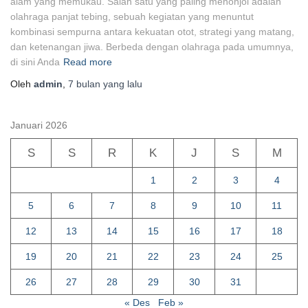
alam yang memukau. Salah satu yang paling menonjol adalah
olahraga panjat tebing, sebuah kegiatan yang menuntut
kombinasi sempurna antara kekuatan otot, strategi yang matang,
dan ketenangan jiwa. Berbeda dengan olahraga pada umumnya,
di sini Anda
Read more
Oleh
admin
,
7 bulan
yang lalu
Januari 2026
S
S
R
K
J
S
M
1
2
3
4
5
6
7
8
9
10
11
12
13
14
15
16
17
18
19
20
21
22
23
24
25
26
27
28
29
30
31
« Des
Feb »