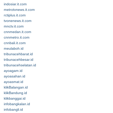
indosiar.it.com
metrotvnews.it.com
rctiplus.it.com
tvonenews.it.com
mnctv.it.com
cnnmedan.it.com
cnnmetro.it.com
cnnbali.it.com
meulaboh.id
tribunacehbarat.id
tribunacehbesar.id
tribunacehselatan.id
ayoagam.id
ayoasahan.id
ayoasmat.id
klikBalangan.id
klikBandung.id
klikbanggai.id
infobangkalan.id
infobangli.id