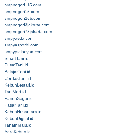
smpnegeri115.com
smpnegeri15.com
smpnegeri265.com
smpnegeri3jakarta.com
smpnegeri73jakarta.com
smpyasda.com
smpyasporbi.com
smpypialbayan.com
SmartTani.id
PusatTani.id
BelajarTani.id
CerdasTani.id
KebunLestari.id
TaniMart.id
PanenSegar.id
PasarTani.id
KebunNusantara.id
KebunDigital.id
TanamMaju.id
AgroKebun.id