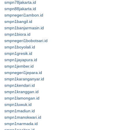
smpn78jakarta.id
smpn88jakarta.id
smpnegeri1ambon.id
smpn1bangil.id
smpn1banjarmasin.id
smpn1biora.id
smpnegeri1bobotsari.id
smpn1boyolali.id
smpn1gresik.id
smpn1jayapura.id
smpn1jember.id
smpnegeri1jepara.id
smpn1karanganyar.id
smpn1kendari.id
smpn1kranggan.id
smpn1lamongan.id
smpn1luwuk.id
smpn1madiun.id
smpn1manokwari.id
smpn1narmada.id