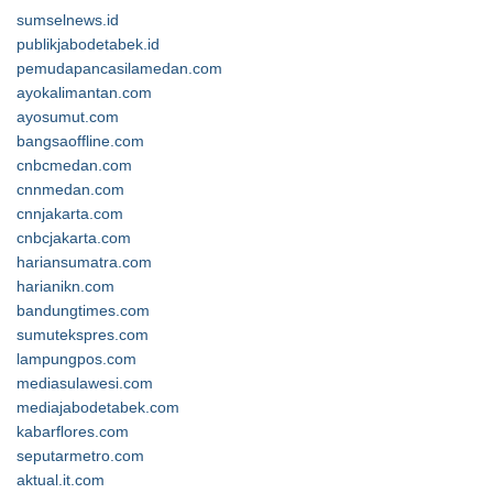
sumselnews.id
publikjabodetabek.id
pemudapancasilamedan.com
ayokalimantan.com
ayosumut.com
bangsaoffline.com
cnbcmedan.com
cnnmedan.com
cnnjakarta.com
cnbcjakarta.com
hariansumatra.com
harianikn.com
bandungtimes.com
sumutekspres.com
lampungpos.com
mediasulawesi.com
mediajabodetabek.com
kabarflores.com
seputarmetro.com
aktual.it.com