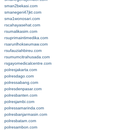
sman2bekasi.com
smanegeri47jkt.com
sma1wonosari.com
rscahayasehat.com
rsumalikasim.com
rsuprimaintimedika.com
rsarunlhokseumaw.com
rsufauziahbireu.com
rsumumcitrahusada.com
rsgayomedicalcentre.com
polresjakarta.com
polresdago.com
polressabang.com
polresdenpasar.com
polresbanten.com
polresjambi.com
polressamarinda.com
polresbanjarmasin.com
polresbatam.com
polresambon.com