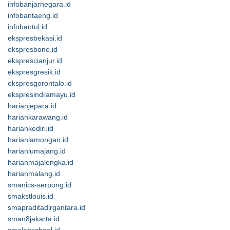
infobanjarnegara.id
infobantaeng.id
infobantul.id
ekspresbekasi.id
ekspresbone.id
eksprescianjur.id
ekspresgresik.id
ekspresgorontalo.id
ekspresindramayu.id
harianjepara.id
hariankarawang.id
hariankediri.id
harianlamongan.id
harianlumajang.id
harianmajalengka.id
harianmalang.id
smanics-serpong.id
smakstlouis.id
smapraditadirgantara.id
sman8jakarta.id