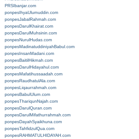
PRSIbanjar.com
ponpesIhyaUlumuddin.com
ponpesJabalRahmah.com
ponpesDarulKhairat.com
ponpesDarulMuhsinin.com
ponpesNurulHudas.com
ponpesMadinatuddiniyahBabul.com
ponpesInsanMadani.com
ponpesBaitilHikmah.com
ponpesDarulHidayahul.com
ponpesMafatihussaadah.com
ponpesRaudhatulAla.com
ponpesLiqaurrahmah.com
ponpesBabulUlum.com
ponpesThariqunNajah.com
ponpesDarulQuran.com
ponpesDarulMifathurrahmah.com
ponpesDayahSyaikhuna.com
ponpesTahfidzulQua.com
ponpesRAHMATULHIDAYAH.com