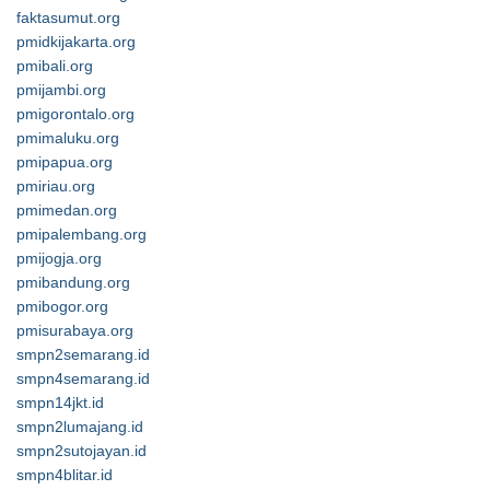
faktasumut.org
pmidkijakarta.org
pmibali.org
pmijambi.org
pmigorontalo.org
pmimaluku.org
pmipapua.org
pmiriau.org
pmimedan.org
pmipalembang.org
pmijogja.org
pmibandung.org
pmibogor.org
pmisurabaya.org
smpn2semarang.id
smpn4semarang.id
smpn14jkt.id
smpn2lumajang.id
smpn2sutojayan.id
smpn4blitar.id