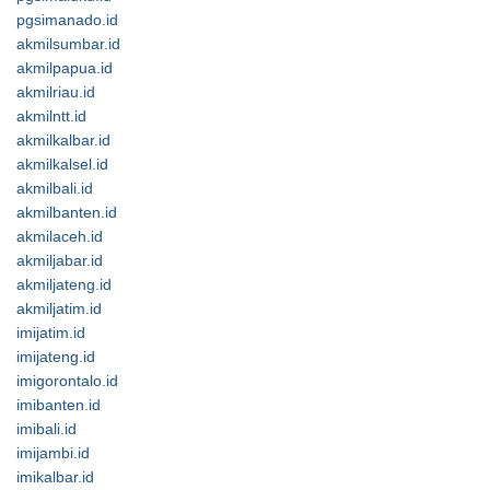
pgsimanado.id
akmilsumbar.id
akmilpapua.id
akmilriau.id
akmilntt.id
akmilkalbar.id
akmilkalsel.id
akmilbali.id
akmilbanten.id
akmilaceh.id
akmiljabar.id
akmiljateng.id
akmiljatim.id
imijatim.id
imijateng.id
imigorontalo.id
imibanten.id
imibali.id
imijambi.id
imikalbar.id