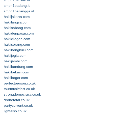
smpn1pacitan.id
smpn1padang.id
smpn1pailangga.id
haklijakarta.com
haklilangsa.com
haklisabang.com
haklidenpasar.com
haklicilegon.com
hakliserang.com
haklibengkulu.com
haklijogja.com
haklijambi.com
haklibandung.com
haklibekasi.com
haklibogor.com
perfectperson.co.uk
tourmusicfest.co.uk
strongdemocracy.co.uk
dronetotal.co.uk
partycurrent.co.uk
lightalso.co.uk