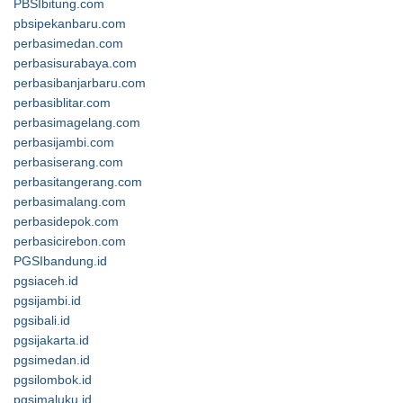
PBSIbitung.com
pbsipekanbaru.com
perbasimedan.com
perbasisurabaya.com
perbasibanjarbaru.com
perbasiblitar.com
perbasimagelang.com
perbasijambi.com
perbasiserang.com
perbasitangerang.com
perbasimalang.com
perbasidepok.com
perbasicirebon.com
PGSIbandung.id
pgsiaceh.id
pgsijambi.id
pgsibali.id
pgsijakarta.id
pgsimedan.id
pgsilombok.id
pgsimaluku.id