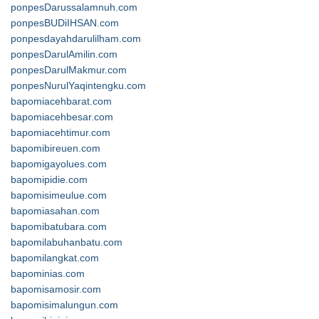
ponpesDarussalamnuh.com
ponpesBUDiIHSAN.com
ponpesdayahdarulilham.com
ponpesDarulAmilin.com
ponpesDarulMakmur.com
ponpesNurulYaqintengku.com
bapomiacehbarat.com
bapomiacehbesar.com
bapomiacehtimur.com
bapomibireuen.com
bapomigayolues.com
bapomipidie.com
bapomisimeulue.com
bapomiasahan.com
bapomibatubara.com
bapomilabuhanbatu.com
bapomilangkat.com
bapominias.com
bapomisamosir.com
bapomisimalungun.com