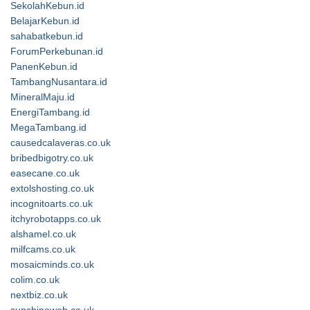
SekolahKebun.id
BelajarKebun.id
sahabatkebun.id
ForumPerkebunan.id
PanenKebun.id
TambangNusantara.id
MineralMaju.id
EnergiTambang.id
MegaTambang.id
causedcalaveras.co.uk
bribedbigotry.co.uk
easecane.co.uk
extolshosting.co.uk
incognitoarts.co.uk
itchyrobotapps.co.uk
alshamel.co.uk
milfcams.co.uk
mosaicminds.co.uk
colim.co.uk
nextbiz.co.uk