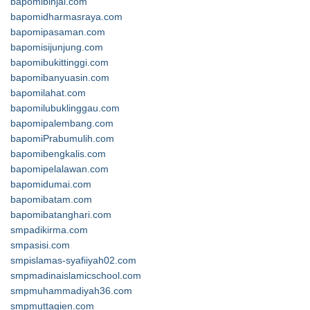
bapomibinjai.com
bapomidharmasraya.com
bapomipasaman.com
bapomisijunjung.com
bapomibukittinggi.com
bapomibanyuasin.com
bapomilahat.com
bapomilubuklinggau.com
bapomipalembang.com
bapomiPrabumulih.com
bapomibengkalis.com
bapomipelalawan.com
bapomidumai.com
bapomibatam.com
bapomibatanghari.com
smpadikirma.com
smpasisi.com
smpislamas-syafiiyah02.com
smpmadinaislamicschool.com
smpmuhammadiyah36.com
smpmuttaqien.com