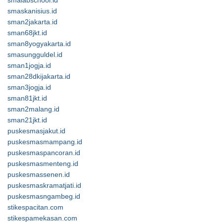
smalabschool.id
smaskanisius.id
sman2jakarta.id
sman68jkt.id
sman8yogyakarta.id
smasungguldel.id
sman1jogja.id
sman28dkijakarta.id
sman3jogja.id
sman81jkt.id
sman2malang.id
sman21jkt.id
puskesmasjakut.id
puskesmasmampang.id
puskesmaspancoran.id
puskesmasmenteng.id
puskesmassenen.id
puskesmaskramatjati.id
puskesmasngambeg.id
stikespacitan.com
stikespamekasan.com