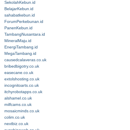
SekolahKebun.id
BelajarKebun.id
sahabatkebun.id
ForumPerkebunan.id
PanenKebun.id
TambangNusantara.id
MineralMaju.id
EnergiTambang.id
MegaTambang.id
causedcalaveras.co.uk
bribedbigotry.co.uk
easecane.co.uk
extolshosting.co.uk
incognitoarts.co.uk
itchyrobotapps.co.uk
alshamel.co.uk
milfcams.co.uk
mosaicminds.co.uk
colim.co.uk
nextbiz.co.uk