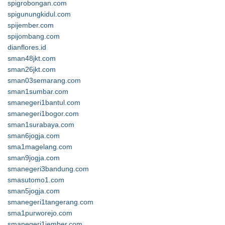
spigrobongan.com
spigunungkidul.com
spijember.com
spijombang.com
dianflores.id
sman48jkt.com
sman26jkt.com
sman03semarang.com
sman1sumbar.com
smanegeri1bantul.com
smanegeri1bogor.com
sman1surabaya.com
sman6jogja.com
sma1magelang.com
sman9jogja.com
smanegeri3bandung.com
smasutomo1.com
sman5jogja.com
smanegeri1tangerang.com
sma1purworejo.com
smanegeri1jember.com