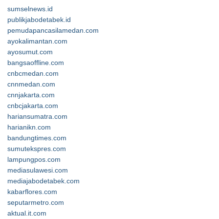
sumselnews.id
publikjabodetabek.id
pemudapancasilamedan.com
ayokalimantan.com
ayosumut.com
bangsaoffline.com
cnbcmedan.com
cnnmedan.com
cnnjakarta.com
cnbcjakarta.com
hariansumatra.com
harianikn.com
bandungtimes.com
sumutekspres.com
lampungpos.com
mediasulawesi.com
mediajabodetabek.com
kabarflores.com
seputarmetro.com
aktual.it.com