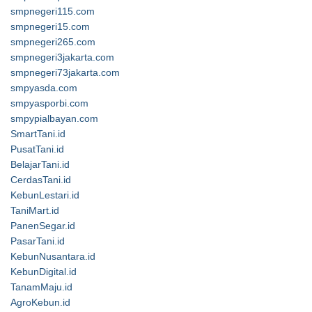
smpnegeri115.com
smpnegeri15.com
smpnegeri265.com
smpnegeri3jakarta.com
smpnegeri73jakarta.com
smpyasda.com
smpyasporbi.com
smpypialbayan.com
SmartTani.id
PusatTani.id
BelajarTani.id
CerdasTani.id
KebunLestari.id
TaniMart.id
PanenSegar.id
PasarTani.id
KebunNusantara.id
KebunDigital.id
TanamMaju.id
AgroKebun.id