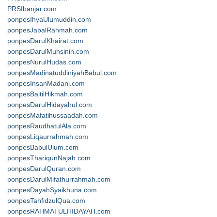
PRSIbanjar.com
ponpesIhyaUlumuddin.com
ponpesJabalRahmah.com
ponpesDarulKhairat.com
ponpesDarulMuhsinin.com
ponpesNurulHudas.com
ponpesMadinatuddiniyahBabul.com
ponpesInsanMadani.com
ponpesBaitilHikmah.com
ponpesDarulHidayahul.com
ponpesMafatihussaadah.com
ponpesRaudhatulAla.com
ponpesLiqaurrahmah.com
ponpesBabulUlum.com
ponpesThariqunNajah.com
ponpesDarulQuran.com
ponpesDarulMifathurrahmah.com
ponpesDayahSyaikhuna.com
ponpesTahfidzulQua.com
ponpesRAHMATULHIDAYAH.com