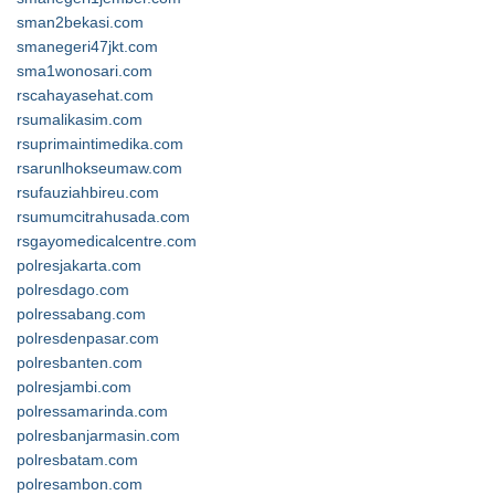
sman2bekasi.com
smanegeri47jkt.com
sma1wonosari.com
rscahayasehat.com
rsumalikasim.com
rsuprimaintimedika.com
rsarunlhokseumaw.com
rsufauziahbireu.com
rsumumcitrahusada.com
rsgayomedicalcentre.com
polresjakarta.com
polresdago.com
polressabang.com
polresdenpasar.com
polresbanten.com
polresjambi.com
polressamarinda.com
polresbanjarmasin.com
polresbatam.com
polresambon.com