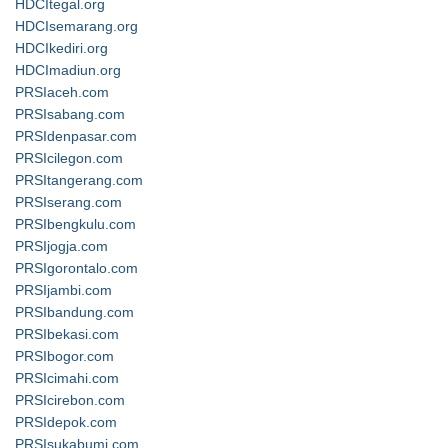
HDCItegal.org
HDCIsemarang.org
HDCIkediri.org
HDCImadiun.org
PRSIaceh.com
PRSIsabang.com
PRSIdenpasar.com
PRSIcilegon.com
PRSItangerang.com
PRSIserang.com
PRSIbengkulu.com
PRSIjogja.com
PRSIgorontalo.com
PRSIjambi.com
PRSIbandung.com
PRSIbekasi.com
PRSIbogor.com
PRSIcimahi.com
PRSIcirebon.com
PRSIdepok.com
PRSIsukabumi.com