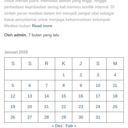
untuk meraih juara, intensitas latihan yang tinggi, hingga
perbedaan kepribadian sering kali memicu konflik internal. Di
sinilah peran mediasi dalam tim menjadi sangat vital sebagai
katup penyelamat untuk menjaga keharmonisan kelompok.
Mediasi bukan
Read more
Oleh
admin
,
7 bulan
yang lalu
Januari 2026
S
S
R
K
J
S
M
1
2
3
4
5
6
7
8
9
10
11
12
13
14
15
16
17
18
19
20
21
22
23
24
25
26
27
28
29
30
31
« Des
Feb »