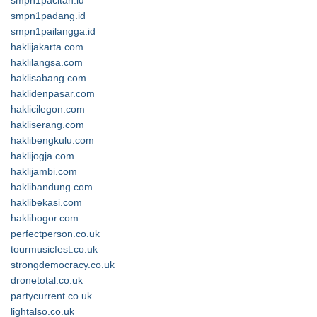
smpn1pacitan.id
smpn1padang.id
smpn1pailangga.id
haklijakarta.com
haklilangsa.com
haklisabang.com
haklidenpasar.com
haklicilegon.com
hakliserang.com
haklibengkulu.com
haklijogja.com
haklijambi.com
haklibandung.com
haklibekasi.com
haklibogor.com
perfectperson.co.uk
tourmusicfest.co.uk
strongdemocracy.co.uk
dronetotal.co.uk
partycurrent.co.uk
lightalso.co.uk