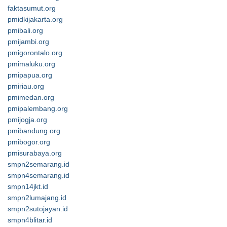
faktasumut.org
pmidkijakarta.org
pmibali.org
pmijambi.org
pmigorontalo.org
pmimaluku.org
pmipapua.org
pmiriau.org
pmimedan.org
pmipalembang.org
pmijogja.org
pmibandung.org
pmibogor.org
pmisurabaya.org
smpn2semarang.id
smpn4semarang.id
smpn14jkt.id
smpn2lumajang.id
smpn2sutojayan.id
smpn4blitar.id