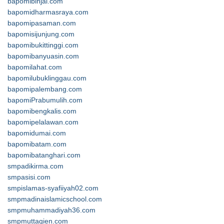
bapomibinjai.com
bapomidharmasraya.com
bapomipasaman.com
bapomisijunjung.com
bapomibukittinggi.com
bapomibanyuasin.com
bapomilahat.com
bapomilubuklinggau.com
bapomipalembang.com
bapomiPrabumulih.com
bapomibengkalis.com
bapomipelalawan.com
bapomidumai.com
bapomibatam.com
bapomibatanghari.com
smpadikirma.com
smpasisi.com
smpislamas-syafiiyah02.com
smpmadinaislamicschool.com
smpmuhammadiyah36.com
smpmuttaqien.com