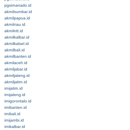
pgsimanado.id
akmilsumbar.id
akmilpapua.id
akmilriau.id
akmilntt.id
akmilkalbar.id
akmilkalsel.id
akmilbali.id
akmilbanten.id
akmilaceh.id
akmiljabar.id
akmiljateng.id
akmiljatim.id
imijatim.id
imijateng.id
imigorontalo.id
imibanten.id
imibali.id
imijambi.id
imikalbar.id