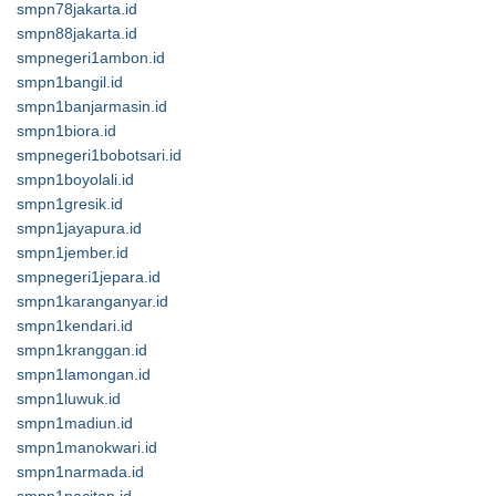
smpn78jakarta.id
smpn88jakarta.id
smpnegeri1ambon.id
smpn1bangil.id
smpn1banjarmasin.id
smpn1biora.id
smpnegeri1bobotsari.id
smpn1boyolali.id
smpn1gresik.id
smpn1jayapura.id
smpn1jember.id
smpnegeri1jepara.id
smpn1karanganyar.id
smpn1kendari.id
smpn1kranggan.id
smpn1lamongan.id
smpn1luwuk.id
smpn1madiun.id
smpn1manokwari.id
smpn1narmada.id