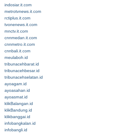
indosiar.it.com
metrotvnews.it.com
rctiplus.it.com
tvonenews.it.com
mnctv.it.com
cnnmedan.it.com
cnnmetro.it.com
cnnbali.it.com
meulaboh.id
tribunacehbarat.id
tribunacehbesar.id
tribunacehselatan.id
ayoagam.id
ayoasahan.id
ayoasmat.id
klikBalangan.id
klikBandung.id
klikbanggai.id
infobangkalan.id
infobangli.id