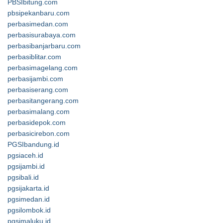
PBSIbitung.com
pbsipekanbaru.com
perbasimedan.com
perbasisurabaya.com
perbasibanjarbaru.com
perbasiblitar.com
perbasimagelang.com
perbasijambi.com
perbasiserang.com
perbasitangerang.com
perbasimalang.com
perbasidepok.com
perbasicirebon.com
PGSIbandung.id
pgsiaceh.id
pgsijambi.id
pgsibali.id
pgsijakarta.id
pgsimedan.id
pgsilombok.id
pgsimaluku.id