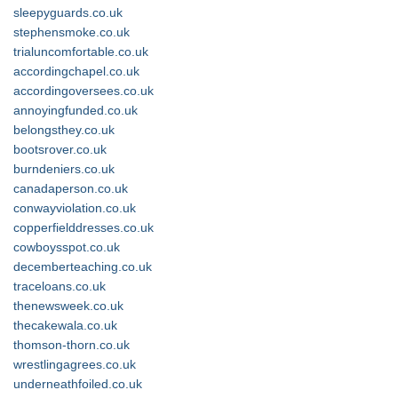
sleepyguards.co.uk
stephensmoke.co.uk
trialuncomfortable.co.uk
accordingchapel.co.uk
accordingoversees.co.uk
annoyingfunded.co.uk
belongsthey.co.uk
bootsrover.co.uk
burndeniers.co.uk
canadaperson.co.uk
conwayviolation.co.uk
copperfielddresses.co.uk
cowboysspot.co.uk
decemberteaching.co.uk
traceloans.co.uk
thenewsweek.co.uk
thecakewala.co.uk
thomson-thorn.co.uk
wrestlingagrees.co.uk
underneathfoiled.co.uk