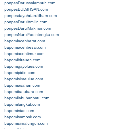
ponpesDarussalamnuh.com
ponpesBUDiIHSAN.com
ponpesdayahdarulilham.com
ponpesDarulAmilin.com
ponpesDarulMakmur.com
ponpesNurulYaqintengku.com
bapomiacehbarat.com
bapomiacehbesar.com
bapomiacehtimur.com
bapomibireuen.com
bapomigayolues.com
bapomipidie.com
bapomisimeulue.com
bapomiasahan.com
bapomibatubara.com
bapomilabuhanbatu.com
bapomilangkat.com
bapominias.com
bapomisamosir.com
bapomisimalungun.com