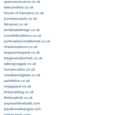
spanosconcerns.co.uk
telecomblue.co.uk
house-of-hampers.co.uk
yumekanzashi.co.uk
fatnanas.co.uk
emilykatedesign.co.uk
crossfelloutdoors.co.uk
yorkroadreconditioned.co.uk
rfrankoutdoors.co.uk
teaparentrepeat.co.uk
thegenerationhub.co.uk
talkingmagpie.co.uk
humancotton.co.uk
newdawndigitals.co.uk
saintfelice.co.uk
mrjapparel.co.uk
kinkycatalog.co.uk
thefaciahub.co.uk
yayasanbinabakti.com
paudtunasbangsa.com
smkal-amin.com