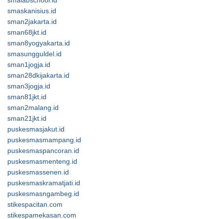
smalabschool.id
smaskanisius.id
sman2jakarta.id
sman68jkt.id
sman8yogyakarta.id
smasungguldel.id
sman1jogja.id
sman28dkijakarta.id
sman3jogja.id
sman81jkt.id
sman2malang.id
sman21jkt.id
puskesmasjakut.id
puskesmasmampang.id
puskesmaspancoran.id
puskesmasmenteng.id
puskesmassenen.id
puskesmaskramatjati.id
puskesmasngambeg.id
stikespacitan.com
stikespamekasan.com