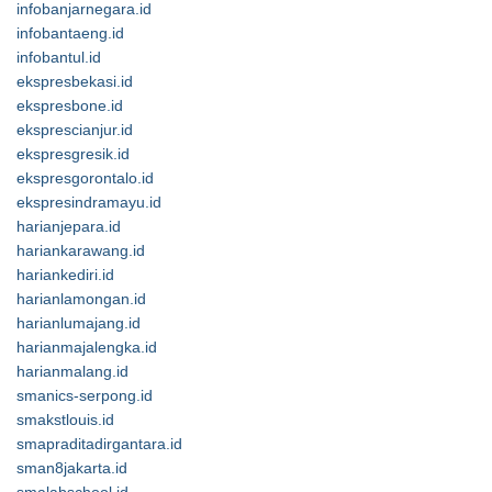
infobanjarnegara.id
infobantaeng.id
infobantul.id
ekspresbekasi.id
ekspresbone.id
eksprescianjur.id
ekspresgresik.id
ekspresgorontalo.id
ekspresindramayu.id
harianjepara.id
hariankarawang.id
hariankediri.id
harianlamongan.id
harianlumajang.id
harianmajalengka.id
harianmalang.id
smanics-serpong.id
smakstlouis.id
smapraditadirgantara.id
sman8jakarta.id